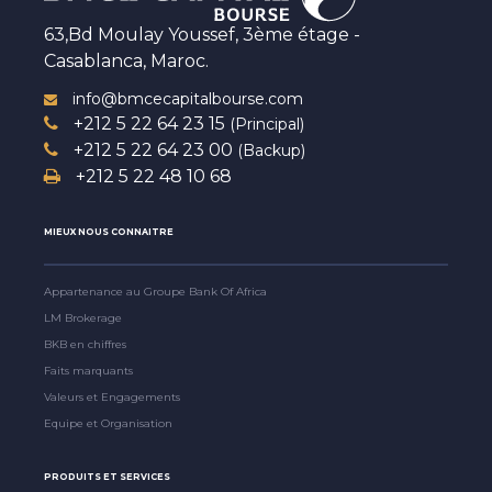
63,Bd Moulay Youssef, 3ème étage -
Casablanca, Maroc.
info@bmcecapitalbourse.com
+212 5 22 64 23 15
(Principal)
+212 5 22 64 23 00
(Backup)
+212 5 22 48 10 68
MIEUX NOUS CONNAITRE
Appartenance au Groupe Bank Of Africa
LM Brokerage
BKB en chiffres
Faits marquants
Valeurs et Engagements
Equipe et Organisation
PRODUITS ET SERVICES