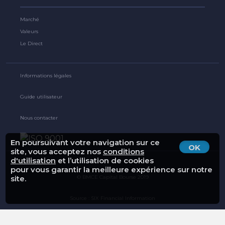
Marché
Valeurs
Le Direct
Informations légales
Guide utilisateur
Nous contacter
En poursuivant votre navigation sur ce
OK
site, vous acceptez nos
conditions
d'utilisation
et l’utilisation de cookies
pour vous garantir la meilleure expérience sur notre
© BMCE Capital Bourse 2019
site.
Source : SIX Financial Information