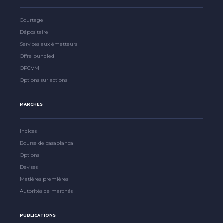
Courtage
Dépositaire
Services aux émetteurs
Offre bundled
OPCVM
Options sur actions
MARCHÉS
Indices
Bourse de casablanca
Options
Devises
Matières premières
Autorités de marchés
PUBLICATIONS