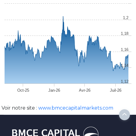
1,2
1,18
1,16
1,14
1,12
Oct-25
Jan-26
Avr-26
Juil-26
Voir notre site :
www.bmcecapitalmarkets.com