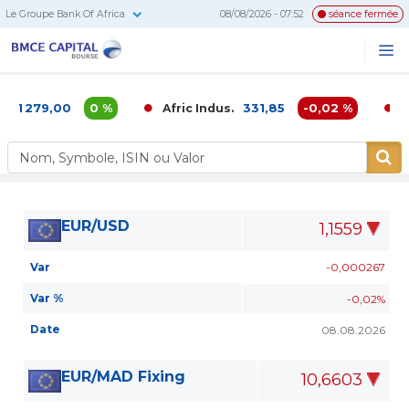
Le Groupe Bank Of Africa
08/08/2026 - 07:52
séance fermée
BMCE
Me
Recherc
Capital
Bourse
1 279,00
0 %
331,85
-0,02 %
Afric Indus.
Afr
EUR/USD
1,1559
Var
-0,000267
Var %
-0,02%
Date
08.08.2026
EUR/MAD Fixing
10,6603