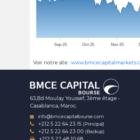
Sep-25
Oct-25
Nov-25
Voir notre site :
www.bmcecapitalmarkets.
63,Bd Moulay Youssef, 3ème étage -
Casablanca, Maroc.
info@bmcecapitalbourse.com
+212 5 22 64 23 15
(Principal)
+212 5 22 64 23 00
(Backup)
+212 5 22 48 10 68