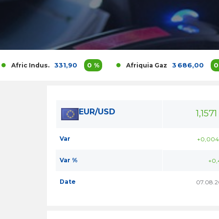
331,90
0 %
3 686,00
0 %
ic Indus.
Afriquia Gaz
EUR/USD
1,1571
Var
+0,004
Var %
+0,
Date
07.08.