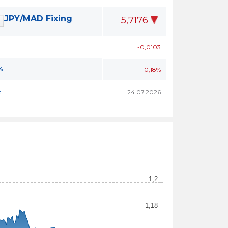
JPY/MAD Fixing
5,7176
-0,0103
%
-0,18%
e
24.07.2026
1,2
1,18