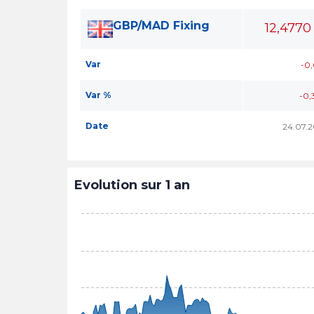
GBP/MAD Fixing
12,4770
Var
-0
Var %
-0,
Date
24.07.
Evolution sur 1 an