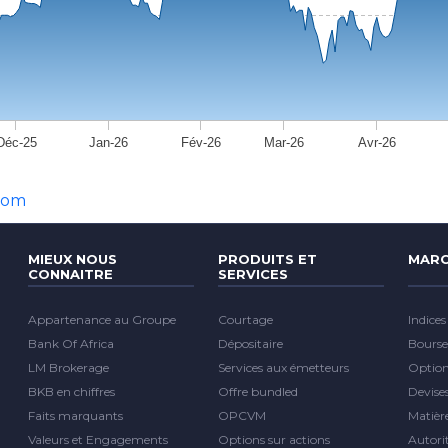
Déc-25
Jan-26
Fév-26
Mar-26
Avr-26
com
MIEUX NOUS
PRODUITS ET
MARC
CONNAITRE
SERVICES
Appartenance au Groupe
Courtage
Indices
Bank Of Africa
Dépositaire
Bourse
LM Brokerage
Services aux émetteurs
Optio
BKB en chiffres
Offre bundled
Devise
Faits marquants
OPCVM
Matièr
Valeurs et Engagements
Options sur actions
Autori