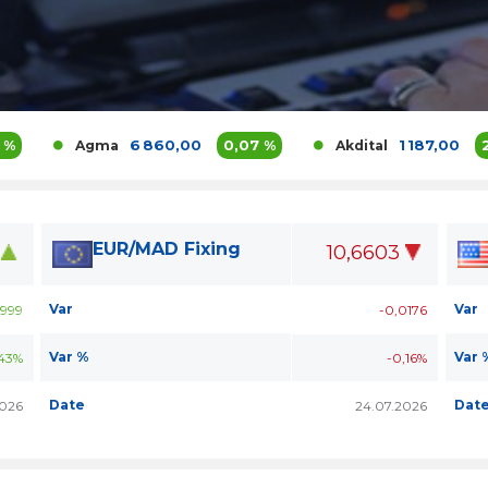
6 860,00
0,07 %
1 187,00
2,77 %
Agma
Akdital
EUR/MAD Fixing
10,6603
Var
Var
999
-0,0176
Var %
Var 
43%
-0,16%
Date
Dat
2026
24.07.2026