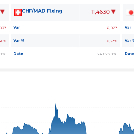
CHF/MAD Fixing
11,4630
Var
Var
,037
-0,027
Var %
Var 
30%
-0,23%
Date
Dat
2026
24.07.2026