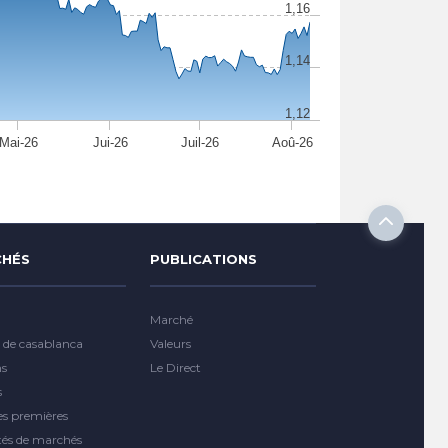
1,16
1,14
1,12
Mai-26
Jui-26
Juil-26
Aoû-26
HÉS
PUBLICATIONS
Marché
 de casablanca
Valeurs
ns
Le Direct
s
es premières
tés de marchés