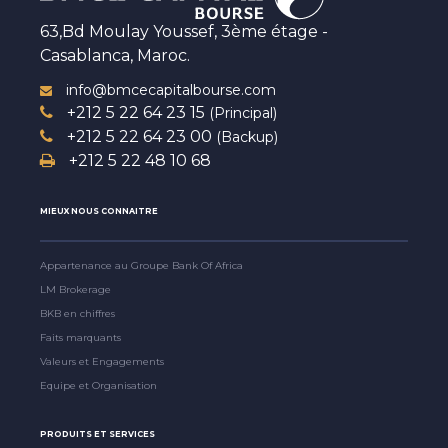
63,Bd Moulay Youssef, 3ème étage -
Casablanca, Maroc.
info@bmcecapitalbourse.com
+212 5 22 64 23 15
(Principal)
+212 5 22 64 23 00
(Backup)
+212 5 22 48 10 68
MIEUX NOUS CONNAITRE
Appartenance au Groupe Bank Of Africa
LM Brokerage
BKB en chiffres
Faits marquants
Valeurs et Engagements
Equipe et Organisation
PRODUITS ET SERVICES