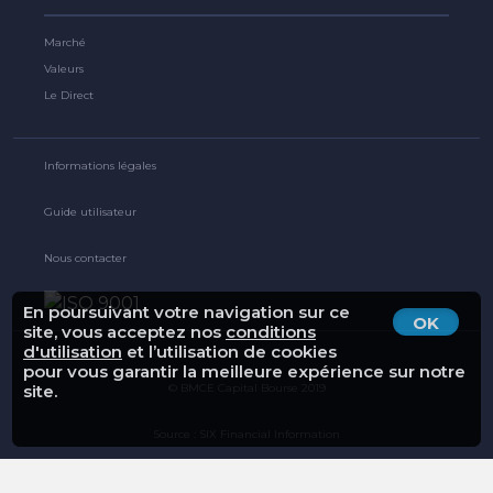
Marché
Valeurs
Le Direct
Informations légales
Guide utilisateur
Nous contacter
En poursuivant votre navigation sur ce
OK
site, vous acceptez nos
conditions
d'utilisation
et l’utilisation de cookies
pour vous garantir la meilleure expérience sur notre
© BMCE Capital Bourse 2019
site.
Source : SIX Financial Information