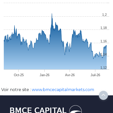
1,2
1,18
1,16
1,14
1,12
Oct-25
Jan-26
Avr-26
Juil-26
Voir notre site :
www.bmcecapitalmarkets.com