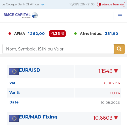
Le Groupe Bank Of Africa
10/08/2026 - 21:06
séance fermée
BMCE
Me
Recherc
Capital
Bourse
1 262,00
-1,33 %
331,90
0,0
AFMA
Afric Indus.
EUR/USD
1,1543
Var
-0,002136
Var %
-0,18%
Date
10.08.2026
EUR/MAD Fixing
10,6603