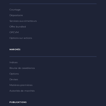
Courtage
Dépositaire
Services aux émetteurs
Offre bundled
OPCVM
Options sur actions
MARCHÉS
Indices
Bourse de casablanca
Options
Devises
Matières premières
Autorités de marchés
PUBLICATIONS