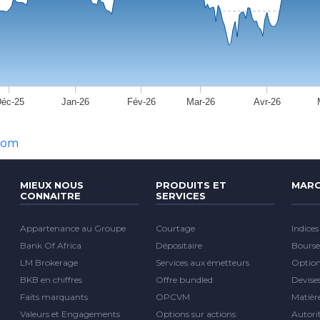
éc-25
Jan-26
Fév-26
Mar-26
Avr-26
com
MIEUX NOUS
PRODUITS ET
MARC
CONNAITRE
SERVICES
Appartenance au Groupe
Courtage
Indices
Bank Of Africa
Dépositaire
Bourse
LM Brokerage
Services aux émetteurs
Optio
BKB en chiffres
Offre bundled
Devise
Faits marquants
OPCVM
Matièr
Valeurs et Engagements
Options sur actions
Autori