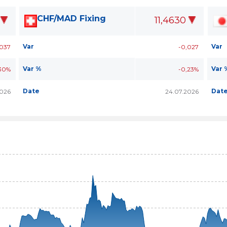
CHF/MAD Fixing
11,4630
Var
Var
,037
-0,027
Var %
Var 
30%
-0,23%
Date
Dat
2026
24.07.2026