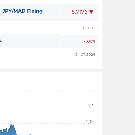
JPY/MAD Fixing
5,7176
-0,0103
%
-0,18%
e
24.07.2026
1,2
1,18