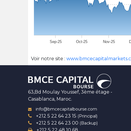
Sep-25
Oct-25
Nov-25
D
Voir notre site :
www.bmcecapitalmarkets.
63,Bd Moulay Youssef, 3ème étage -
Casablanca, Maroc.
info@bmcecapitalbourse.com
+212 5 22 64 23 15
(Principal)
+212 5 22 64 23 00
(Backup)
+212 5 22 48 10 68