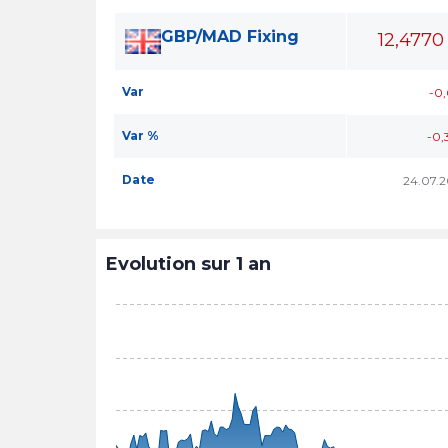
GBP/MAD Fixing
12,4770
Var
-0
Var %
-0,
Date
24.07.
Evolution sur 1 an