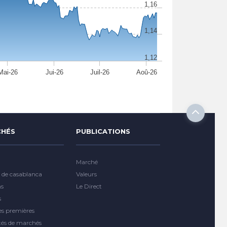
1,16
1,14
1,12
Mai-26
Jui-26
Juil-26
Aoû-26
HÉS
PUBLICATIONS
Marché
 de casablanca
Valeurs
ns
Le Direct
s
es premières
tés de marchés