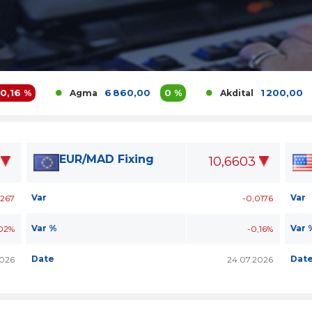
6 860,00
0 %
1 200,00
3,9 %
Agma
Akdital
EUR/MAD Fixing
10,6603
Var
Var
267
-0,0176
Var %
Var 
02%
-0,16%
Date
Dat
026
24.07.2026