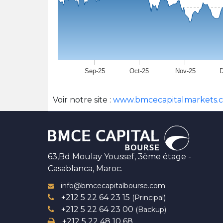
Sep-25
Oct-25
Nov-25
D
Voir notre site :
www.bmcecapitalmarkets.
63,Bd Moulay Youssef, 3ème étage -
Casablanca, Maroc.
info@bmcecapitalbourse.com
+212 5 22 64 23 15
(Principal)
+212 5 22 64 23 00
(Backup)
+212 5 22 48 10 68