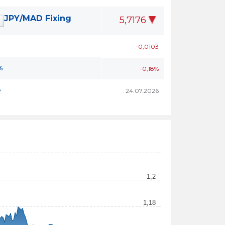
JPY/MAD Fixing
5,7176
-0,0103
%
-0,18%
e
24.07.2026
1,2
1,18