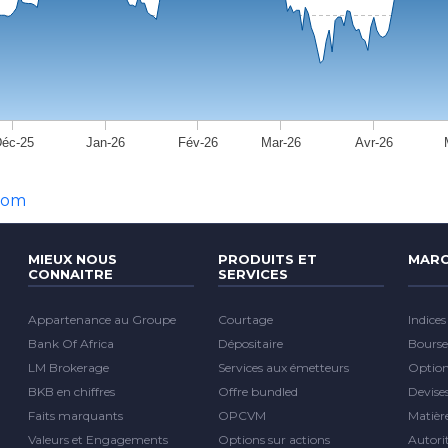
éc-25
Jan-26
Fév-26
Mar-26
Avr-26
com
MIEUX NOUS
PRODUITS ET
MARC
CONNAITRE
SERVICES
Appartenance au Groupe
Courtage
Indices
Bank Of Africa
Dépositaire
Bourse
LM Brokerage
Services aux émetteurs
Optio
BKB en chiffres
Offre bundled
Devise
Faits marquants
OPCVM
Matièr
Valeurs et Engagements
Options sur actions
Autori