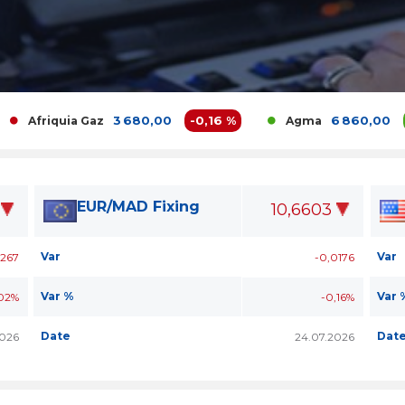
3 680,00
-0,16 %
6 860,00
0 %
riquia Gaz
Agma
EUR/MAD Fixing
10,6603
Var
Var
267
-0,0176
Var %
Var 
02%
-0,16%
Date
Dat
026
24.07.2026