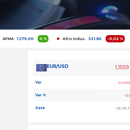
1 279,00
0 %
331,85
-0,02 %
Afric Indus.
Af
EUR/USD
1,1559
Var
-0,000
Var %
-0,
Date
08.08.2