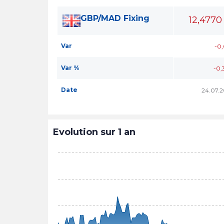
GBP/MAD Fixing
12,4770
Var
-0
Var %
-0,
Date
24.07.
Evolution sur 1 an