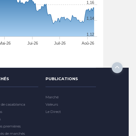
1,16
1,14
1,12
Mai-26
Jui-26
Juil-26
Aoû-26
HÉS
PUBLICATIONS
Marché
 de casablanca
Valeurs
ns
Le Direct
s
es premières
tés de marchés