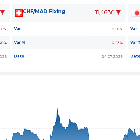
CHF/MAD Fixing
11,4630
Var
Var
,037
-0,027
Var %
Var 
30%
-0,23%
Date
Dat
2026
24.07.2026