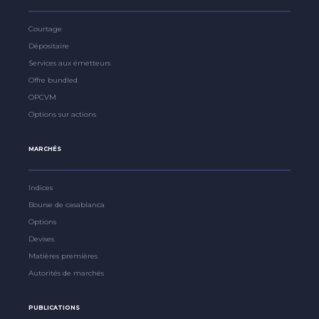
Courtage
Dépositaire
Services aux émetteurs
Offre bundled
OPCVM
Options sur actions
MARCHÉS
Indices
Bourse de casablanca
Options
Devises
Matières premières
Autorités de marchés
PUBLICATIONS