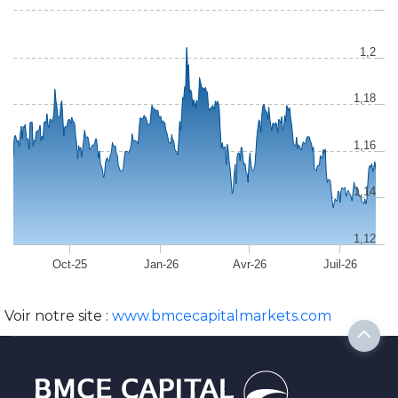
1,2
1,18
1,16
1,14
1,12
Oct-25
Jan-26
Avr-26
Juil-26
Voir notre site :
www.bmcecapitalmarkets.com