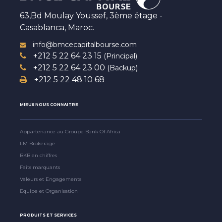
63,Bd Moulay Youssef, 3ème étage -
Casablanca, Maroc.
info@bmcecapitalbourse.com
+212 5 22 64 23 15
(Principal)
+212 5 22 64 23 00
(Backup)
+212 5 22 48 10 68
MIEUX NOUS CONNAITRE
Appartenance au Groupe Bank Of Africa
LM Brokerage
BKB en chiffres
Faits marquants
Valeurs et Engagements
Equipe et Organisation
PRODUITS ET SERVICES