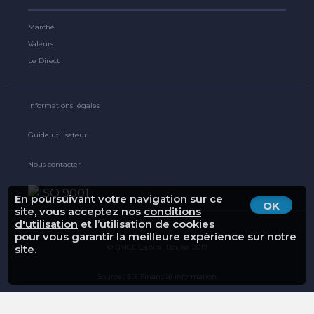
Marché
Valeurs
Le Direct
Informations légales
Guide utilisateur
Nous contacter
En poursuivant votre navigation sur ce
OK
site, vous acceptez nos
conditions
d'utilisation
et l’utilisation de cookies
pour vous garantir la meilleure expérience sur notre
© BMCE Capital Bourse 2019
site.
Source : SIX Financial Information