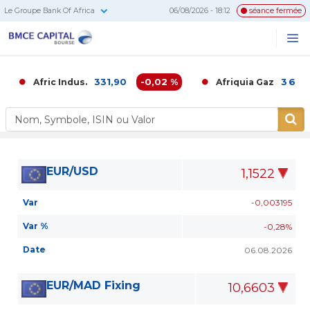
Le Groupe Bank Of Africa
06/08/2026 - 18:12
séance fermée
BMCE
Me
Recherc
Capital
Bourse
331,90
-0,02 %
3 686,0
Afric Indus.
Afriquia Gaz
EUR/USD
1,1522
Var
-0,003195
Var %
-0,28%
Date
06.08.2026
EUR/MAD Fixing
10,6603