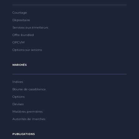
Courtage
Dépositaire
Services aux émetteurs
Offre bundled
OPCVM
Options sur actions
MARCHÉS
Indices
Bourse de casablanca
Options
Devises
Matières premières
Autorités de marchés
PUBLICATIONS