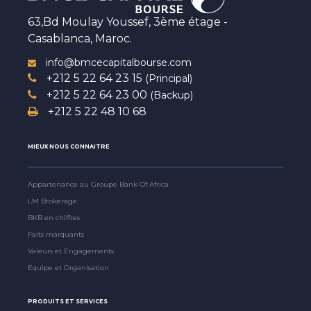
63,Bd Moulay Youssef, 3ème étage -
Casablanca, Maroc.
info@bmcecapitalbourse.com
+212 5 22 64 23 15
(Principal)
+212 5 22 64 23 00
(Backup)
+212 5 22 48 10 68
MIEUX NOUS CONNAITRE
Appartenance au Groupe Bank Of Africa
LM Brokerage
BKB en chiffres
Faits marquants
Valeurs et Engagements
Equipe et Organisation
PRODUITS ET SERVICES