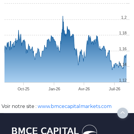
1,2
1,18
1,16
1,14
1,12
Oct-25
Jan-26
Avr-26
Juil-26
Voir notre site :
www.bmcecapitalmarkets.com