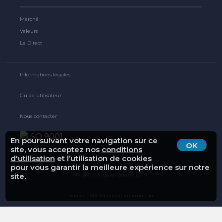
Marché
Valeurs
Le Direct
Informations légales
Guide utilisateur
Nous contacter
En poursuivant votre navigation sur ce
OK
site, vous acceptez nos
conditions
d'utilisation
et l’utilisation de cookies
pour vous garantir la meilleure expérience sur notre
© BMCE Capital Bourse 2019
site.
Source : SIX Financial Information