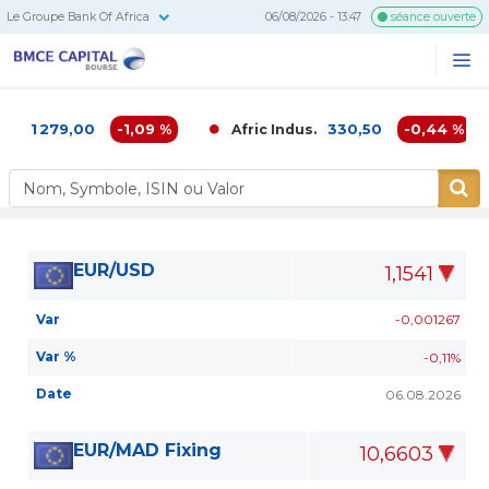
Le Groupe Bank Of Africa
06/08/2026 - 13:47
séance ouverte
BMCE
Me
Recherc
Capital
Bourse
1 279,00
-1,09 %
330,50
-0,44 %
A
Afric Indus.
EUR/USD
1,1541
Var
-0,001267
Var %
-0,11%
Date
06.08.2026
EUR/MAD Fixing
10,6603