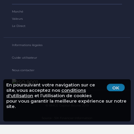
Marché
Valeurs
Le Direct
Informations légales
Guide utilisateur
Nous contacter
En poursuivant votre navigation sur ce
OK
site, vous acceptez nos
conditions
d'utilisation
et l’utilisation de cookies
pour vous garantir la meilleure expérience sur notre
© BMCE Capital Bourse 2019
site.
Source : SIX Financial Information