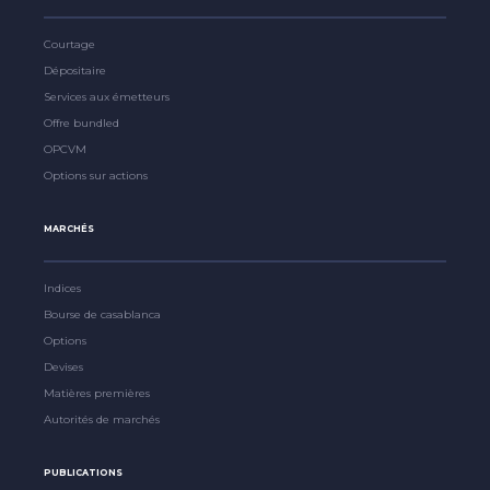
Courtage
Dépositaire
Services aux émetteurs
Offre bundled
OPCVM
Options sur actions
MARCHÉS
Indices
Bourse de casablanca
Options
Devises
Matières premières
Autorités de marchés
PUBLICATIONS