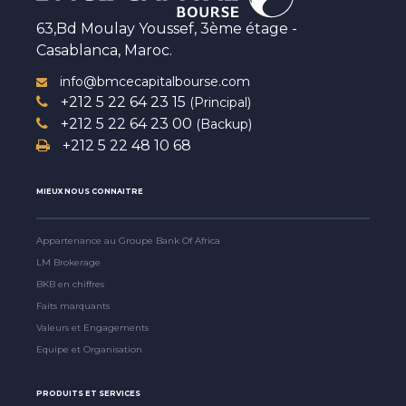
63,Bd Moulay Youssef, 3ème étage -
Casablanca, Maroc.
info@bmcecapitalbourse.com
+212 5 22 64 23 15
(Principal)
+212 5 22 64 23 00
(Backup)
+212 5 22 48 10 68
MIEUX NOUS CONNAITRE
Appartenance au Groupe Bank Of Africa
LM Brokerage
BKB en chiffres
Faits marquants
Valeurs et Engagements
Equipe et Organisation
PRODUITS ET SERVICES