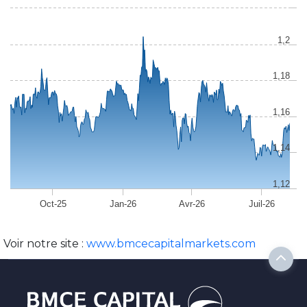
1,2
1,18
1,16
1,14
1,12
Oct-25
Jan-26
Avr-26
Juil-26
Voir notre site :
www.bmcecapitalmarkets.com