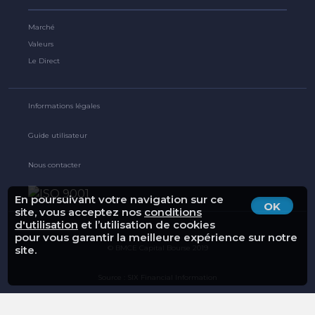
Marché
Valeurs
Le Direct
Informations légales
Guide utilisateur
Nous contacter
En poursuivant votre navigation sur ce
OK
site, vous acceptez nos
conditions
d'utilisation
et l’utilisation de cookies
pour vous garantir la meilleure expérience sur notre
© BMCE Capital Bourse 2019
site.
Source : SIX Financial Information