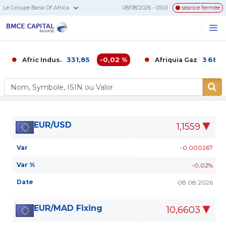
Le Groupe Bank Of Africa
08/08/2026 - 05:01
séance fermée
BMCE
Me
Recherc
Capital
Bourse
331,85
-0,02 %
3 680,00
Afric Indus.
Afriquia Gaz
EUR/USD
1,1559
Var
-0,000267
Var %
-0,02%
Date
08.08.2026
EUR/MAD Fixing
10,6603