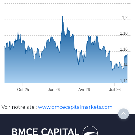
1,2
1,18
1,16
1,14
1,12
Oct-25
Jan-26
Avr-26
Juil-26
Voir notre site :
www.bmcecapitalmarkets.com