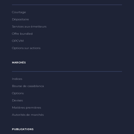
Courtage
Dépositaire
Services aux émetteurs
Offre bundled
OPCVM
Options sur actions
MARCHÉS
Indices
Bourse de casablanca
Options
Devises
Matières premières
Autorités de marchés
PUBLICATIONS