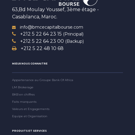
63,Bd Moulay Youssef, 3ème étage -
Casablanca, Maroc.
info@bmcecapitalbourse.com
+212 5 22 64 23 15
(Principal)
+212 5 22 64 23 00
(Backup)
+212 5 22 48 10 68
MIEUX NOUS CONNAITRE
Appartenance au Groupe Bank Of Africa
LM Brokerage
BKB en chiffres
Faits marquants
Valeurs et Engagements
Equipe et Organisation
PRODUITS ET SERVICES