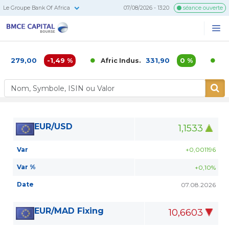
Le Groupe Bank Of Africa
07/08/2026 - 13:20
séance ouverte
BMCE
Me
Recherc
Capital
Bourse
1 279,00
-1,49 %
331,90
0 %
Afric Indus.
Afri
EUR/USD
1,1533
Var
+0,001196
Var %
+0,10%
Date
07.08.2026
EUR/MAD Fixing
10,6603