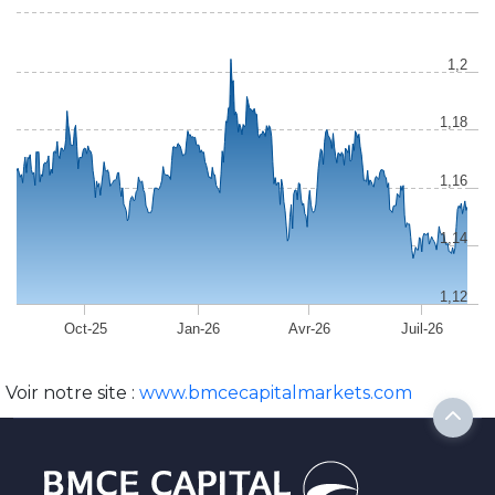
1,2
1,18
1,16
1,14
1,12
Oct-25
Jan-26
Avr-26
Juil-26
Voir notre site :
www.bmcecapitalmarkets.com