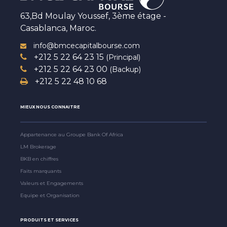
63,Bd Moulay Youssef, 3ème étage -
Casablanca, Maroc.
info@bmcecapitalbourse.com
+212 5 22 64 23 15
(Principal)
+212 5 22 64 23 00
(Backup)
+212 5 22 48 10 68
MIEUX NOUS CONNAITRE
Appartenance au Groupe Bank Of Africa
LM Brokerage
BKB en chiffres
Faits marquants
Valeurs et Engagements
Equipe et Organisation
PRODUITS ET SERVICES