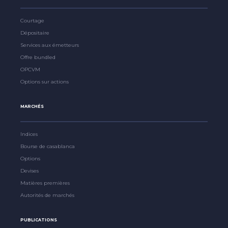
Courtage
Dépositaire
Services aux émetteurs
Offre bundled
OPCVM
Options sur actions
MARCHÉS
Indices
Bourse de casablanca
Options
Devises
Matières premières
Autorités de marchés
PUBLICATIONS