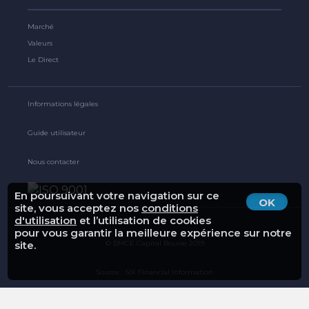
Marché
Valeurs
Le Direct
Informations légales
Guide utilisateur
Nous contacter
En poursuivant votre navigation sur ce
OK
site, vous acceptez nos
conditions
d'utilisation
et l’utilisation de cookies
pour vous garantir la meilleure expérience sur notre
© BMCE Capital Bourse 2019
site.
Source : SIX Financial Information