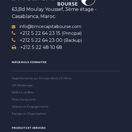
63,Bd Moulay Youssef, 3ème étage -
Casablanca, Maroc.
info@bmcecapitalbourse.com
+212 5 22 64 23 15
(Principal)
+212 5 22 64 23 00
(Backup)
+212 5 22 48 10 68
MIEUX NOUS CONNAITRE
Appartenance au Groupe Bank Of Africa
LM Brokerage
BKB en chiffres
Faits marquants
Valeurs et Engagements
Equipe et Organisation
PRODUITS ET SERVICES