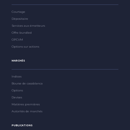
Courtage
Dépositaire
Services aux émetteurs
Offre bundled
OPCVM
Options sur actions
MARCHÉS
Indices
Bourse de casablanca
Options
Devises
Matières premières
Autorités de marchés
PUBLICATIONS