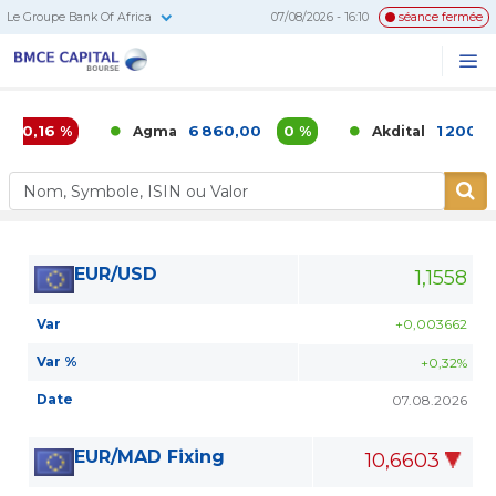
Le Groupe Bank Of Africa
07/08/2026 - 16:10
séance fermée
BMCE
Me
Recherc
Capital
Bourse
-0,16 %
6 860,00
0 %
1 200,00
Agma
Akdital
EUR/USD
1,1558
Var
+0,003662
Var %
+0,32%
Date
07.08.2026
EUR/MAD Fixing
10,6603