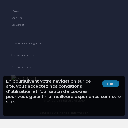
Marché
Valeurs
Le Direct
Informations légales
Guide utilisateur
Nous contacter
En poursuivant votre navigation sur ce
OK
site, vous acceptez nos
conditions
d'utilisation
et l’utilisation de cookies
pour vous garantir la meilleure expérience sur notre
© BMCE Capital Bourse 2019
site.
Source : SIX Financial Information