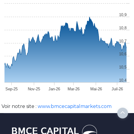
10,9
10,8
10,7
10,6
10,5
10,4
Sep-25
Nov-25
Jan-26
Mar-26
Mai-26
Juil-26
Voir notre site :
www.bmcecapitalmarkets.com