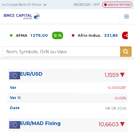
Le Groupe Bank Of Africa
08/08/2026 - 19:31
séance fermée
BMCE
Me
Recherc
Capital
Bourse
1 279,00
0 %
331,85
-0,02 
AFMA
Afric Indus.
EUR/USD
1,1559
Var
-0,000267
Var %
-0,02%
Date
08.08.2026
EUR/MAD Fixing
10,6603