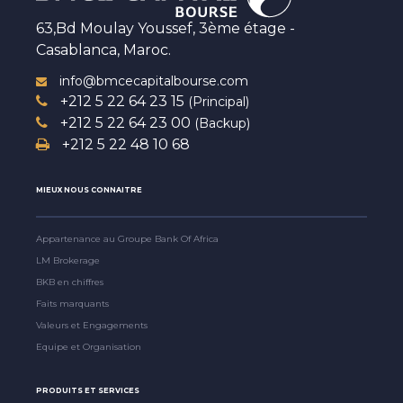
63,Bd Moulay Youssef, 3ème étage -
Casablanca, Maroc.
info@bmcecapitalbourse.com
+212 5 22 64 23 15
(Principal)
+212 5 22 64 23 00
(Backup)
+212 5 22 48 10 68
MIEUX NOUS CONNAITRE
Appartenance au Groupe Bank Of Africa
LM Brokerage
BKB en chiffres
Faits marquants
Valeurs et Engagements
Equipe et Organisation
PRODUITS ET SERVICES