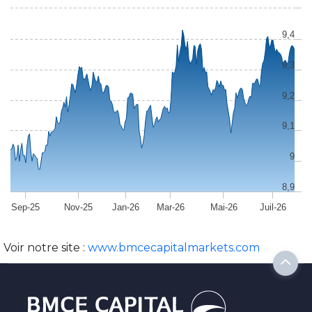
9,4
9,3
9,2
9,1
9
8,9
Sep-25
Nov-25
Jan-26
Mar-26
Mai-26
Juil-26
Voir notre site :
www.bmcecapitalmarkets.com