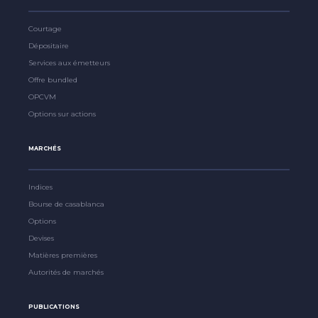
Courtage
Dépositaire
Services aux émetteurs
Offre bundled
OPCVM
Options sur actions
MARCHÉS
Indices
Bourse de casablanca
Options
Devises
Matières premières
Autorités de marchés
PUBLICATIONS