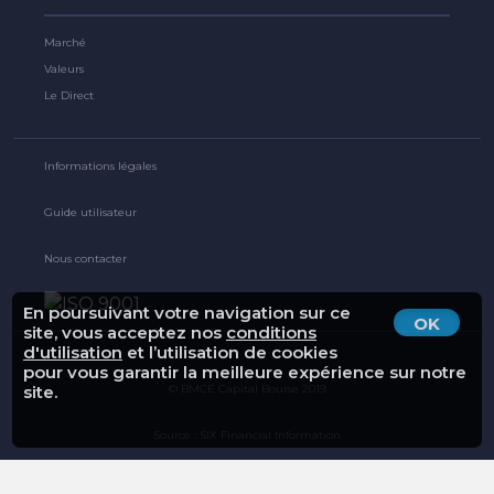
Marché
Valeurs
Le Direct
Informations légales
Guide utilisateur
Nous contacter
En poursuivant votre navigation sur ce
OK
site, vous acceptez nos
conditions
d'utilisation
et l’utilisation de cookies
pour vous garantir la meilleure expérience sur notre
© BMCE Capital Bourse 2019
site.
Source : SIX Financial Information