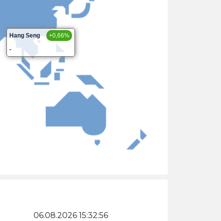
Hang Seng
+0,66%
-
06.08.2026 15:32:56