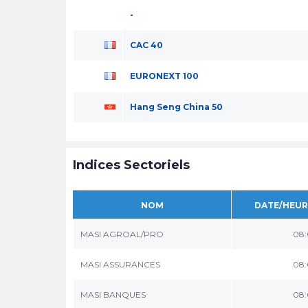
-
CAC 40
EURONEXT 100
Hang Seng China 50
Indices Sectoriels
NOM
DATE/HEUR
MASI AGROAL/PRO
08:
MASI ASSURANCES
08:
MASI BANQUES
08: