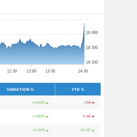
18 400
18 300
18 200
12:30
13:00
13:30
14:30
VARIATION %
YTD %
+0,82%
-1,95
+0,85%
-9,69
+0,29%
30,67