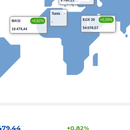
8 740,13
Tunis
-
EGX 30
+0,29%
MASI
+0,82%
-
54 659,57
18 479,44
479,44
+0,82%