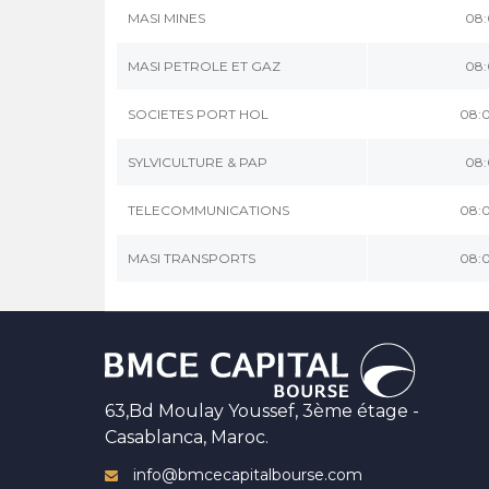
MASI MINES
08:
MASI PETROLE ET GAZ
08:
SOCIETES PORT HOL
08:
SYLVICULTURE & PAP
08:
TELECOMMUNICATIONS
08:
MASI TRANSPORTS
08:
63,Bd Moulay Youssef, 3ème étage -
Casablanca, Maroc.
info@bmcecapitalbourse.com