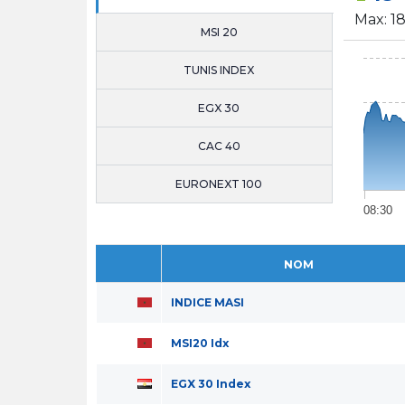
Max:
18
MSI 20
TUNIS INDEX
EGX 30
CAC 40
EURONEXT 100
08:30
NOM
INDICE MASI
MSI20 Idx
EGX 30 Index