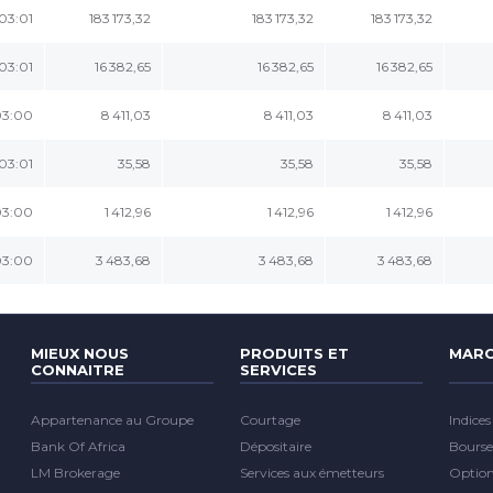
03:01
183 173,32
183 173,32
183 173,32
03:01
16 382,65
16 382,65
16 382,65
03:00
8 411,03
8 411,03
8 411,03
03:01
35,58
35,58
35,58
03:00
1 412,96
1 412,96
1 412,96
03:00
3 483,68
3 483,68
3 483,68
MIEUX NOUS
PRODUITS ET
MARC
CONNAITRE
SERVICES
Appartenance au Groupe
Courtage
Indices
Bank Of Africa
Dépositaire
Bourse
LM Brokerage
Services aux émetteurs
Optio