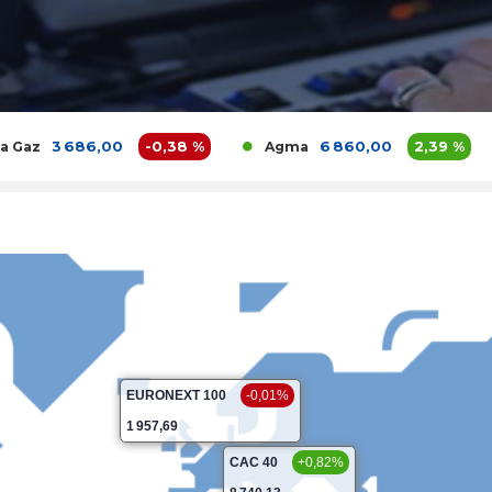
686,00
-0,38 %
6 860,00
2,39 %
Agma
Akdit
EURONEXT 100
-0,01%
1 957,69
CAC 40
+0,82%