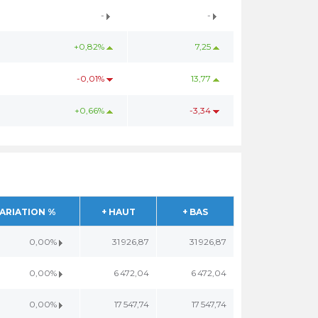
-
-
+0,82%
7,25
-0,01%
13,77
+0,66%
-3,34
ARIATION %
+ HAUT
+ BAS
0,00%
31 926,87
31 926,87
0,00%
6 472,04
6 472,04
0,00%
17 547,74
17 547,74