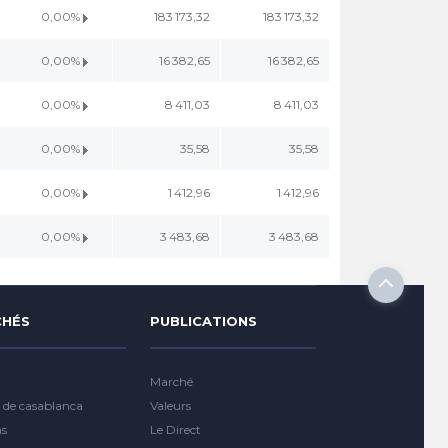
0,00%
183 173,32
183 173,32
0,00%
16 382,65
16 382,65
0,00%
8 411,03
8 411,03
0,00%
35,58
35,58
0,00%
1 412,96
1 412,96
0,00%
3 483,68
3 483,68
HÉS
PUBLICATIONS
Marché
 de casablanca
Valeurs
ns
Le Direct