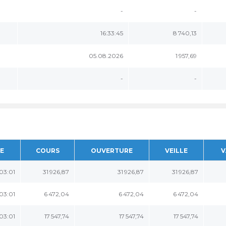
-
-
16:33:45
8 740,13
05.08.2026
1 957,69
-
-
E
COURS
OUVERTURE
VEILLE
V
03:01
31 926,87
31 926,87
31 926,87
03:01
6 472,04
6 472,04
6 472,04
03:01
17 547,74
17 547,74
17 547,74