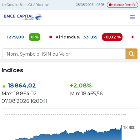
Le Groupe Bank Of Africa
08/08/2026 - 05:18
séance fermée
BMCE
Me
Recherc
Capital
Bourse
1 279,00
0 %
331,85
-0,02 %
Afric Indus.
Afr
Indices
18 864,02
+2,08%
Max:
18 864,02
Min:
18 465,56
07.08.2026 16:00:11
18 800