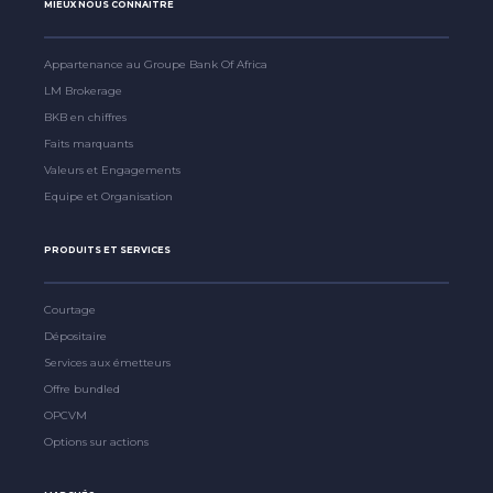
MIEUX NOUS CONNAITRE
Appartenance au Groupe Bank Of Africa
LM Brokerage
BKB en chiffres
Faits marquants
Valeurs et Engagements
Equipe et Organisation
PRODUITS ET SERVICES
Courtage
Dépositaire
Services aux émetteurs
Offre bundled
OPCVM
Options sur actions