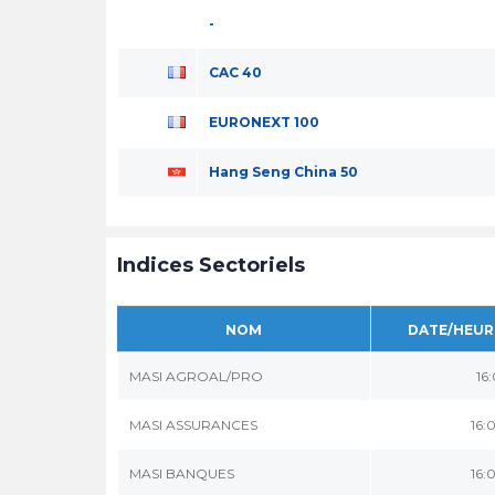
-
CAC 40
EURONEXT 100
Hang Seng China 50
Indices Sectoriels
NOM
DATE/HEUR
MASI AGROAL/PRO
16
MASI ASSURANCES
16:
MASI BANQUES
16: