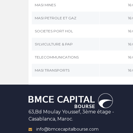
MASI MINES
16
MASI PETROLE ET GAZ
16
SOCIETES PORT HOL
16
SYLVICULTURE & PAP
16
TELECOMMUNICATIONS
16
MASI TRANSPORTS
16
63,Bd Moulay Youssef, 3ème étage -
Casablanca, Maroc.
info@bmcecapitalbourse.com