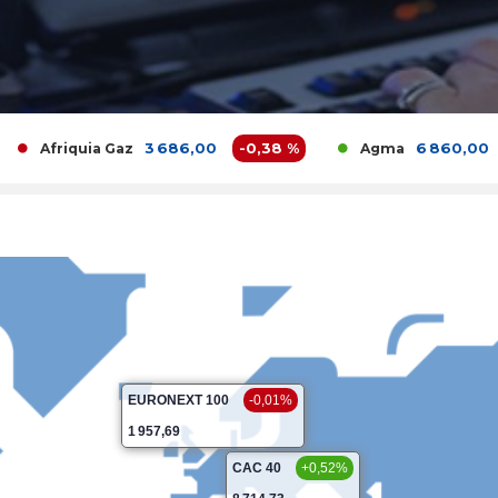
3 686,00
-0,38 %
6 860,00
2,39 %
quia Gaz
Agma
EURONEXT 100
-0,01%
1 957,69
CAC 40
+0,52%