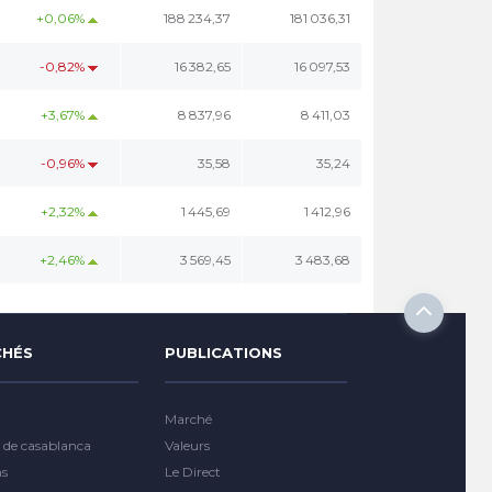
+0,06%
188 234,37
181 036,31
-0,82%
16 382,65
16 097,53
+3,67%
8 837,96
8 411,03
-0,96%
35,58
35,24
+2,32%
1 445,69
1 412,96
+2,46%
3 569,45
3 483,68
HÉS
PUBLICATIONS
Marché
 de casablanca
Valeurs
ns
Le Direct