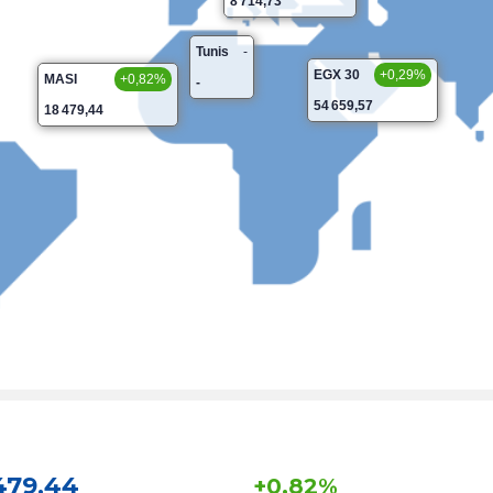
8 714,73
Tunis
-
EGX 30
+0,29%
MASI
+0,82%
-
54 659,57
18 479,44
479,44
+0,82%