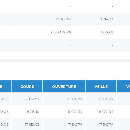
-
-
17:30:00
8 714,73
05.08.2026
1 957,69
-
-
E
COURS
OUVERTURE
VEILLE
V
:00:21
31 657,97
31 926,87
31 926,87
00:06
6 713,10
6 472,04
6 472,04
00:06
17 613,03
17 547,74
17 547,74