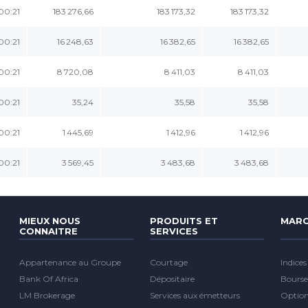
:00:21
183 276,66
183 173,32
183 173,32
:00:21
16 248,63
16 382,65
16 382,65
:00:21
8 720,08
8 411,03
8 411,03
:00:21
35,24
35,58
35,58
:00:21
1 445,69
1 412,96
1 412,96
:00:21
3 569,45
3 483,68
3 483,68
MIEUX NOUS
PRODUITS ET
MARC
CONNAITRE
SERVICES
Appartenance au Groupe
Courtage
Indices
Bank Of Africa
Dépositaire
Bourse
LM Brokerage
Services aux émetteurs
Optio