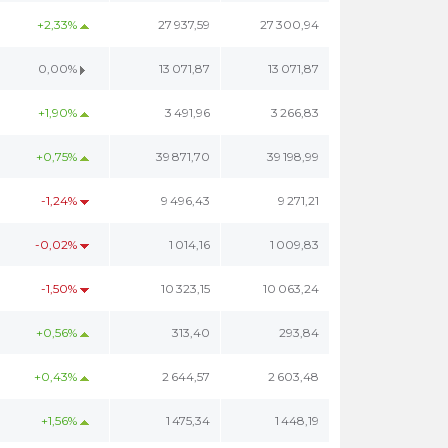
+2,33%
27 937,59
27 300,94
0,00%
13 071,87
13 071,87
+1,90%
3 491,96
3 266,83
+0,75%
39 871,70
39 198,99
-1,24%
9 496,43
9 271,21
-0,02%
1 014,16
1 009,83
-1,50%
10 323,15
10 063,24
+0,56%
313,40
293,84
+0,43%
2 644,57
2 603,48
+1,56%
1 475,34
1 448,19