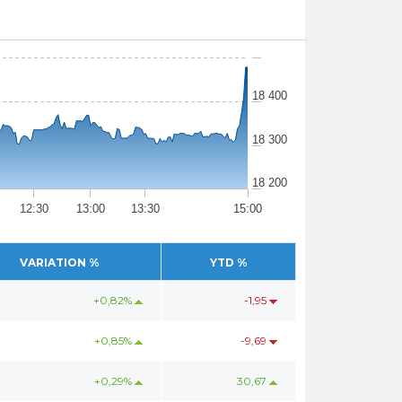
18 400
18 300
18 200
12:30
13:00
13:30
15:00
VARIATION %
YTD %
+0,82%
-1,95
+0,85%
-9,69
+0,29%
30,67