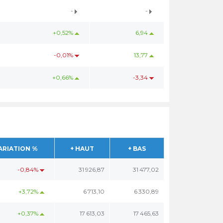
-
-
+0,52%
6,94
-0,01%
13,77
+0,66%
-3,34
ARIATION %
+ HAUT
+ BAS
-0,84%
31 926,87
31 477,02
+3,72%
6 713,10
6 330,89
+0,37%
17 613,03
17 465,63