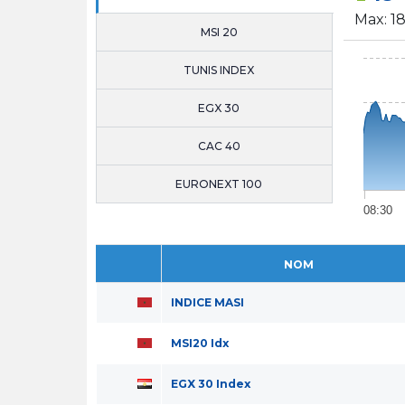
Max:
18
MSI 20
TUNIS INDEX
EGX 30
CAC 40
EURONEXT 100
08:30
NOM
INDICE MASI
MSI20 Idx
EGX 30 Index