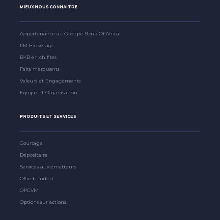
MIEUX NOUS CONNAITRE
Appartenance au Groupe Bank Of Africa
LM Brokerage
BKB en chiffres
Faits marquants
Valeurs et Engagements
Equipe et Organisation
PRODUITS ET SERVICES
Courtage
Dépositaire
Services aux émetteurs
Offre bundled
OPCVM
Options sur actions