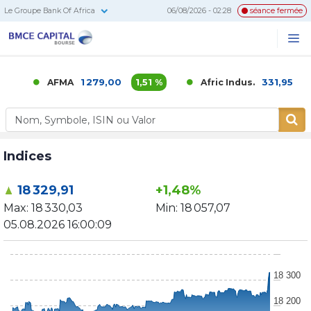
Le Groupe Bank Of Africa
06/08/2026 - 02:28
séance fermée
BMCE
Me
Recherc
Capital
Bourse
1 279,00
1,51 %
331,95
0,
AFMA
Afric Indus.
Indices
18 329,91
+1,48%
Max:
18 330,03
Min:
18 057,07
05.08.2026 16:00:09
18 300
18 200