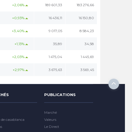
+2,06%
189 601,33
183 276,66
+0,93%
16 436,11
16 150,80
+3,40%
9 017,05
8 584,23
+1,13%
35,89
34,58
+2,03%
1 475,04
1 445,69
+2,97%
3 675,63
3 569,45
HÉS
PUBLICATIONS
Marché
 de casablanca
Valeurs
ns
Le Direct