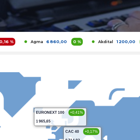
6 860,00
0 %
1 200,00
3,9 %
Agma
Akdital
EURONEXT 100
+0,41%
1 965,65
CAC 40
+0,17%