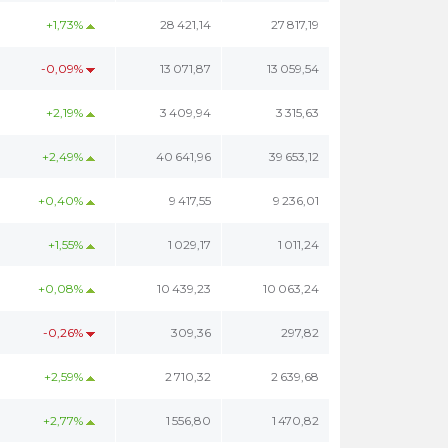
+1,73%
28 421,14
27 817,19
-0,09%
13 071,87
13 059,54
+2,19%
3 409,94
3 315,63
+2,49%
40 641,96
39 653,12
+0,40%
9 417,55
9 236,01
+1,55%
1 029,17
1 011,24
+0,08%
10 439,23
10 063,24
-0,26%
309,36
297,82
+2,59%
2 710,32
2 639,68
+2,77%
1 556,80
1 470,82