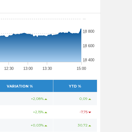
18 800
18 600
18 400
12:30
13:00
13:30
15:00
VARIATION %
YTD %
+2,08%
0,09
+2,15%
-7,75
+0,03%
30,72