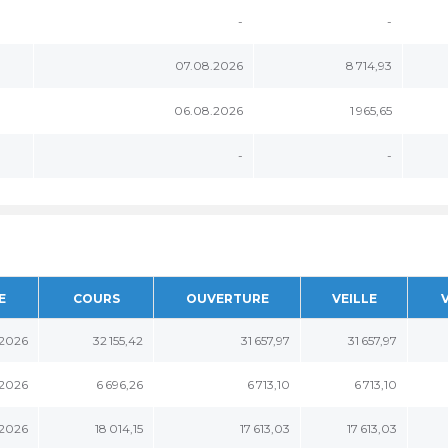
-
-
07.08.2026
8 714,93
06.08.2026
1 965,65
-
-
E
COURS
OUVERTURE
VEILLE
.2026
32 155,42
31 657,97
31 657,97
.2026
6 696,26
6 713,10
6 713,10
.2026
18 014,15
17 613,03
17 613,03