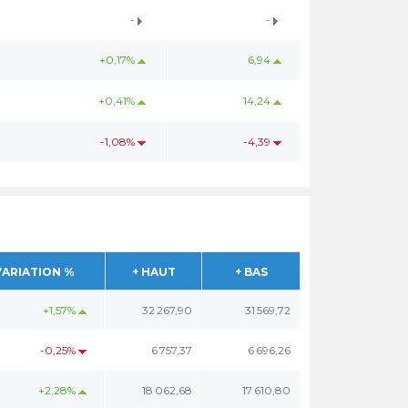
-
-
+0,17%
6,94
+0,41%
14,24
-1,08%
-4,39
VARIATION %
+ HAUT
+ BAS
+1,57%
32 267,90
31 569,72
-0,25%
6 757,37
6 696,26
+2,28%
18 062,68
17 610,80