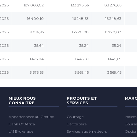
.2026
187 060,02
183 276,66
183 276,66
.2026
16 400,10
16 248,63
16 248,63
.2026
9 016,95
8 720,08
8 720,08
.2026
35,64
35,24
35,24
.2026
1 475,04
1 445,69
1 445,69
.2026
3 675,63
3 569,45
3 569,45
MIEUX NOUS
PRODUITS ET
MARC
CONNAITRE
SERVICES
Appartenance au Groupe
Courtage
Indices
Bank Of Africa
Dépositaire
Bourse
LM Brokerage
Services aux émetteurs
Optio