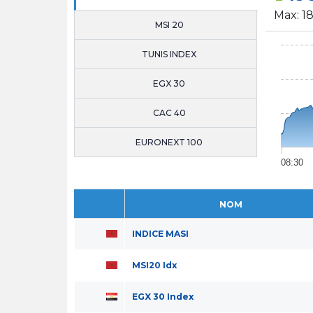
Max:
1
MSI 20
TUNIS INDEX
EGX 30
CAC 40
EURONEXT 100
08:30
NOM
INDICE MASI
MSI20 Idx
EGX 30 Index