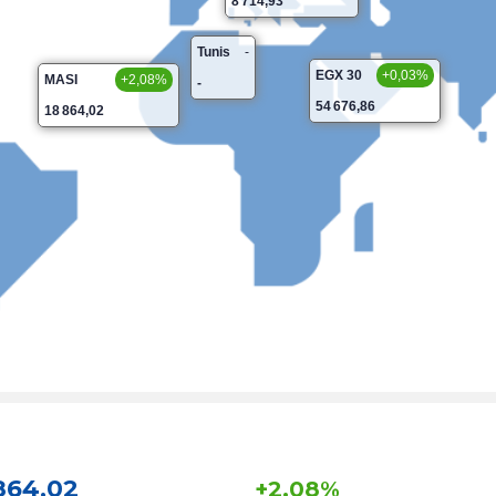
8 714,93
Tunis
-
EGX 30
+0,03%
MASI
+2,08%
-
54 676,86
18 864,02
864,02
+2,08%