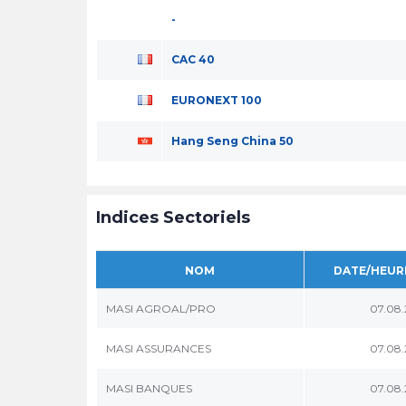
-
CAC 40
EURONEXT 100
Hang Seng China 50
Indices Sectoriels
NOM
DATE/HEUR
MASI AGROAL/PRO
07.08
MASI ASSURANCES
07.08
MASI BANQUES
07.08