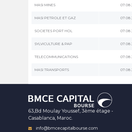
MASI MINES
07.08
MASI PETROLE ET GAZ
07.08
SOCIETES PORT HOL
07.08
SYLVICULTURE & PAP
07.08
TELECOMMUNICATIONS
07.08
MASI TRANSPORTS
07.08
63,Bd Moulay Youssef, 3ème étage -
Casablanca, Maroc.
info@bmcecapitalbourse.com