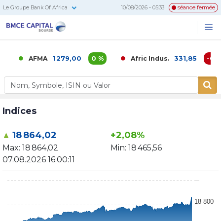
Le Groupe Bank Of Africa
10/08/2026 - 05:33
séance fermée
BMCE
Me
Recherc
Capital
Bourse
1 279,00
0 %
331,85
-0,02
AFMA
Afric Indus.
Indices
18 864,02
+2,08%
Max:
18 864,02
Min:
18 465,56
07.08.2026 16:00:11
18 800