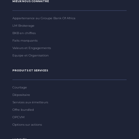
MIEUX NOUS CONNAITRE
Appartenance au Groupe Bank Of Africa
LM Brokerage
BKB en chiffres
Faits marquants
Valeurs et Engagements
Equipe et Organisation
PRODUITS ET SERVICES
Courtage
Dépositaire
Services aux émetteurs
Offre bundled
OPCVM
Options sur actions