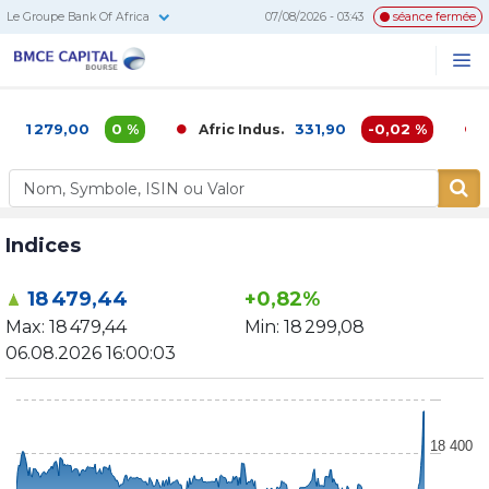
Le Groupe Bank Of Africa
07/08/2026 - 03:43
séance fermée
BMCE
Me
Recherc
Capital
Bourse
1 279,00
0 %
331,90
-0,02 %
Afric Indus.
Af
Indices
18 479,44
+0,82%
Max:
18 479,44
Min:
18 299,08
06.08.2026 16:00:03
18 400