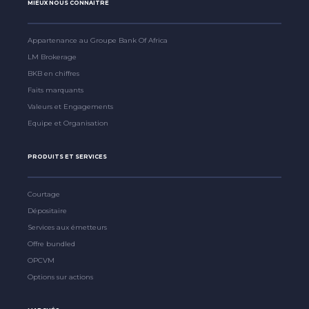
MIEUX NOUS CONNAITRE
Appartenance au Groupe Bank Of Africa
LM Brokerage
BKB en chiffres
Faits marquants
Valeurs et Engagements
Equipe et Organisation
PRODUITS ET SERVICES
Courtage
Dépositaire
Services aux émetteurs
Offre bundled
OPCVM
Options sur actions