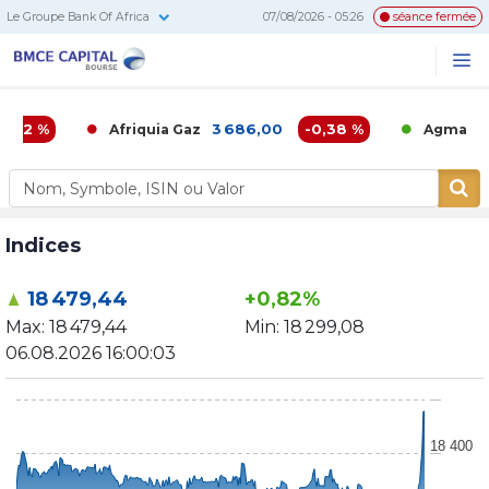
Le Groupe Bank Of Africa
07/08/2026 - 05:26
séance fermée
BMCE
Me
Recherc
Capital
Bourse
02 %
3 686,00
-0,38 %
6 8
Afriquia Gaz
Agma
Indices
18 479,44
+0,82%
Max:
18 479,44
Min:
18 299,08
06.08.2026 16:00:03
18 400