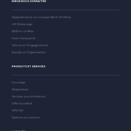
MIEUX NOUS CONNAITRE
Appartenance au Groupe Bank Of Africa
LM Brokerage
BKB en chiffres
Faits marquants
Valeurs et Engagements
Equipe et Organisation
PRODUITS ET SERVICES
Courtage
Dépositaire
Services aux émetteurs
Offre bundled
OPCVM
Options sur actions