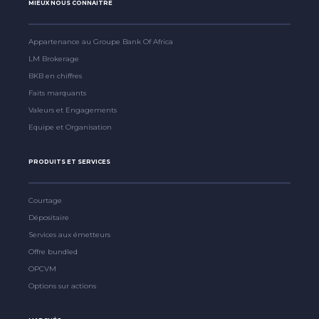
MIEUX NOUS CONNAITRE
Appartenance au Groupe Bank Of Africa
LM Brokerage
BKB en chiffres
Faits marquants
Valeurs et Engagements
Equipe et Organisation
PRODUITS ET SERVICES
Courtage
Dépositaire
Services aux émetteurs
Offre bundled
OPCVM
Options sur actions