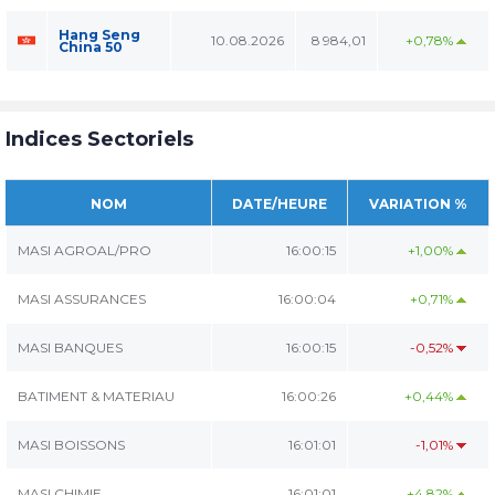
Hang Seng
10.08.2026
8 984,01
+0,78%
China 50
Indices Sectoriels
NOM
DATE/HEURE
VARIATION %
MASI AGROAL/PRO
16:00:15
+1,00%
MASI ASSURANCES
16:00:04
+0,71%
MASI BANQUES
16:00:15
-0,52%
BATIMENT & MATERIAU
16:00:26
+0,44%
MASI BOISSONS
16:01:01
-1,01%
MASI CHIMIE
16:01:01
+4,82%