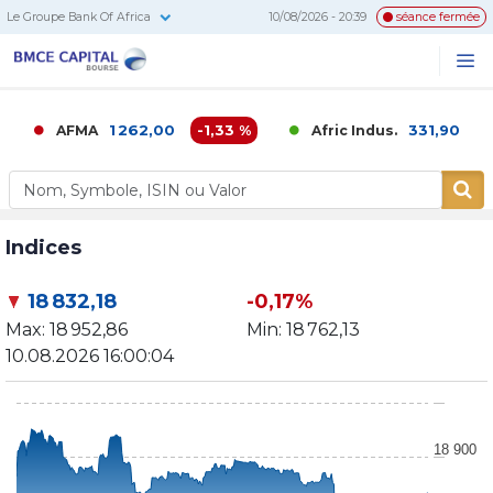
Le Groupe Bank Of Africa
10/08/2026 - 20:39
séance fermée
BMCE
Me
Recherc
Capital
Bourse
1 262,00
-1,33 %
331,90
0,0
AFMA
Afric Indus.
Indices
18 832,18
-0,17%
Max:
18 952,86
Min:
18 762,13
10.08.2026 16:00:04
18 900