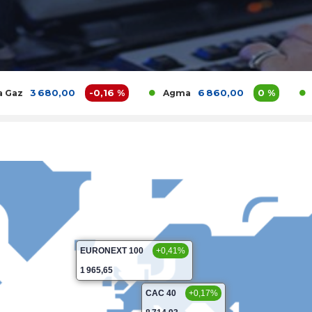
680,00
-0,16 %
6 860,00
0 %
Agma
Akdital
EURONEXT 100
+0,41%
1 965,65
CAC 40
+0,17%