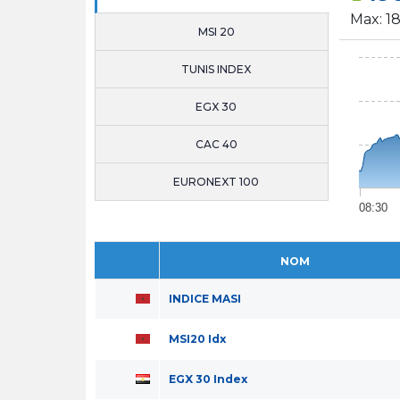
Max:
1
MSI 20
TUNIS INDEX
EGX 30
CAC 40
EURONEXT 100
08:30
NOM
INDICE MASI
MSI20 Idx
EGX 30 Index