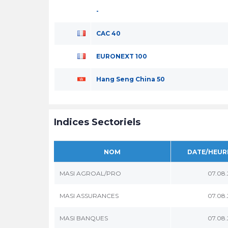
-
CAC 40
EURONEXT 100
Hang Seng China 50
Indices Sectoriels
NOM
DATE/HEUR
MASI AGROAL/PRO
07.08
MASI ASSURANCES
07.08
MASI BANQUES
07.08