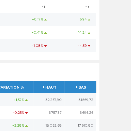
-
-
+0,17%
6,94
+0,41%
14,24
-1,08%
-4,39
VARIATION %
+ HAUT
+ BAS
+1,57%
32 267,90
31 569,72
-0,25%
6 757,37
6 696,26
+2,28%
18 062,68
17 610,80