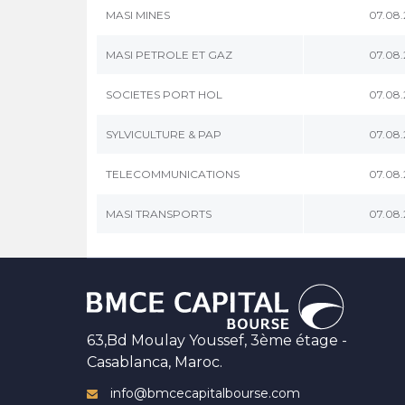
MASI MINES
07.08
MASI PETROLE ET GAZ
07.08
SOCIETES PORT HOL
07.08
SYLVICULTURE & PAP
07.08
TELECOMMUNICATIONS
07.08
MASI TRANSPORTS
07.08
63,Bd Moulay Youssef, 3ème étage -
Casablanca, Maroc.
info@bmcecapitalbourse.com