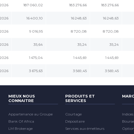
.2026
187 060,02
183 276,66
183 276,66
.2026
16 400,10
16 248,63
16 248,63
.2026
9 016,95
8 720,08
8 720,08
.2026
35,64
35,24
35,24
.2026
1 475,04
1 445,69
1 445,69
.2026
3 675,63
3 569,45
3 569,45
MIEUX NOUS
PRODUITS ET
MARC
CONNAITRE
SERVICES
Appartenance au Groupe
Courtage
Indices
Bank Of Africa
Dépositaire
Bourse
LM Brokerage
Services aux émetteurs
Optio