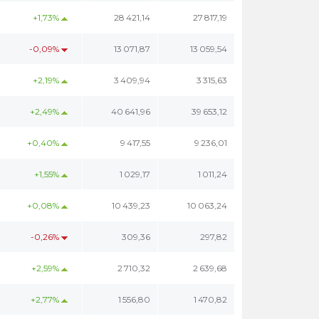
+1,73%
28 421,14
27 817,19
-0,09%
13 071,87
13 059,54
+2,19%
3 409,94
3 315,63
+2,49%
40 641,96
39 653,12
+0,40%
9 417,55
9 236,01
+1,55%
1 029,17
1 011,24
+0,08%
10 439,23
10 063,24
-0,26%
309,36
297,82
+2,59%
2 710,32
2 639,68
+2,77%
1 556,80
1 470,82