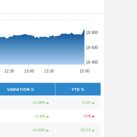
18 800
18 600
18 400
12:30
13:00
13:30
15:00
VARIATION %
YTD %
+2,08%
0,09
+2,15%
-7,75
+0,03%
30,72