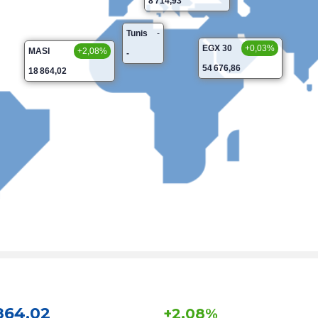
8 714,93
Tunis
-
EGX 30
+0,03%
MASI
+2,08%
-
54 676,86
18 864,02
864,02
+2,08%