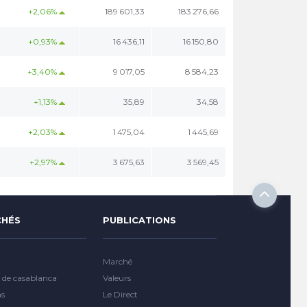
+2,06%
189 601,33
183 276,66
+0,93%
16 436,11
16 150,80
+3,40%
9 017,05
8 584,23
+1,13%
35,89
34,58
+2,03%
1 475,04
1 445,69
+2,97%
3 675,63
3 569,45
HÉS
PUBLICATIONS
Marché
 de casablanca
Valeurs
ns
Le Direct