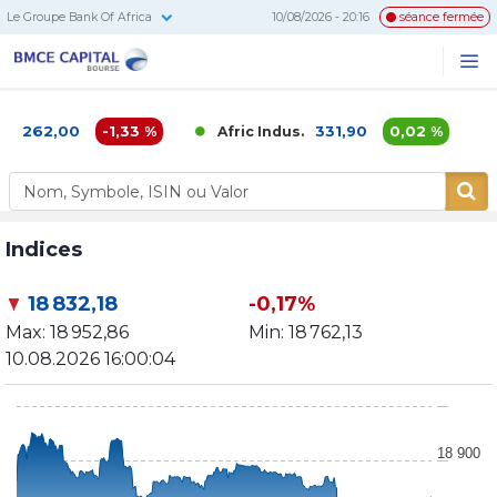
Le Groupe Bank Of Africa
10/08/2026 - 20:16
séance fermée
BMCE
Me
Recherc
Capital
Bourse
1 262,00
-1,33 %
331,90
0,02 %
Afric Indus.
A
Indices
18 832,18
-0,17%
Max:
18 952,86
Min:
18 762,13
10.08.2026 16:00:04
18 900