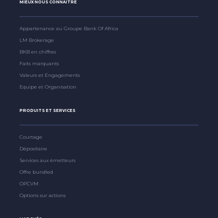
MIEUX NOUS CONNAITRE
Appartenance au Groupe Bank Of Africa
LM Brokerage
BKB en chiffres
Faits marquants
Valeurs et Engagements
Equipe et Organisation
PRODUITS ET SERVICES
Courtage
Dépositaire
Services aux émetteurs
Offre bundled
OPCVM
Options sur actions