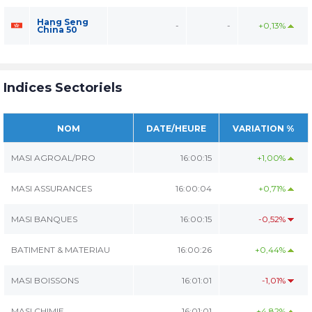
Hang Seng
-
-
+0,13%
China 50
Indices Sectoriels
NOM
DATE/HEURE
VARIATION %
MASI AGROAL/PRO
16:00:15
+1,00%
MASI ASSURANCES
16:00:04
+0,71%
MASI BANQUES
16:00:15
-0,52%
BATIMENT & MATERIAU
16:00:26
+0,44%
MASI BOISSONS
16:01:01
-1,01%
MASI CHIMIE
16:01:01
+4,82%