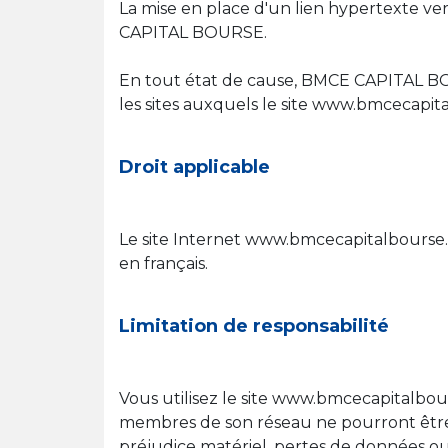
La mise en place d'un lien hypertexte ve
CAPITAL BOURSE.
En tout état de cause, BMCE CAPITAL BO
les sites auxquels le site www.bmcecapita
Droit applicable
Le site Internet www.bmcecapitalbourse.c
en français.
Limitation de responsabilité
Vous utilisez le site www.bmcecapitalbou
membres de son réseau ne pourront être
préjudice matériel, pertes de données ou d