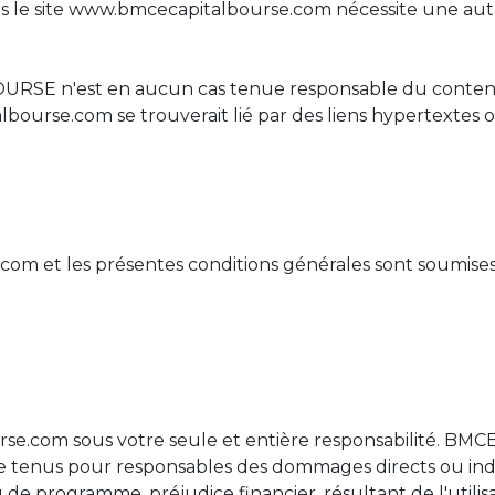
rs le site www.bmcecapitalbourse.com nécessite une aut
URSE n'est en aucun cas tenue responsable du contenu 
lbourse.com se trouverait lié par des liens hypertextes o
om et les présentes conditions générales sont soumises
rse.com sous votre seule et entière responsabilité. BMCE
 tenus pour responsables des dommages directs ou indi
e programme, préjudice financier, résultant de l'utilisati