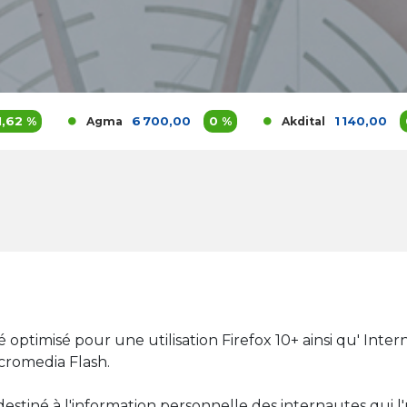
6 700,00
0 %
1 140,00
0,62 %
Agma
Akdital
ptimisé pour une utilisation Firefox 10+ ainsi qu' Intern
acromedia Flash.
iné à l'information personnelle des internautes qui l'util