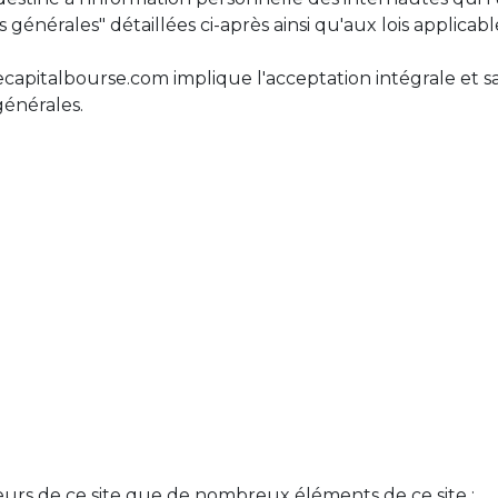
générales" détaillées ci-après ainsi qu'aux lois applicabl
capitalbourse.com implique l'acceptation intégrale et sa
générales.
urs de ce site que de nombreux éléments de ce site :