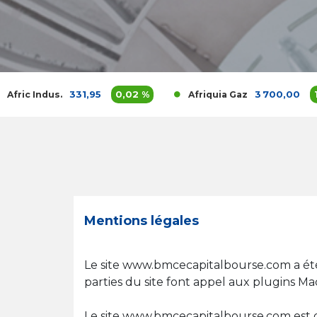
331,95
0,02 %
3 700,00
1,62 %
us.
Afriquia Gaz
Mentions légales
Le site www.bmcecapitalbourse.com a été o
parties du site font appel aux plugins M
Le site www.bmcecapitalbourse.com est dest