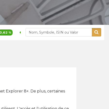
377,00
0,03 %
1 781
Alliances
Aluminium Maroc
et Explorer 8+. De plus, certaines
isent. L'accès et l'utilisation de ce