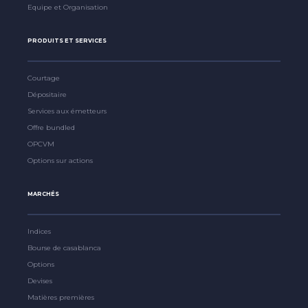
Equipe et Organisation
PRODUITS ET SERVICES
Courtage
Dépositaire
Services aux émetteurs
Offre bundled
OPCVM
Options sur actions
MARCHÉS
Indices
Bourse de casablanca
Options
Devises
Matières premières