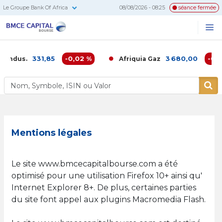
Le Groupe Bank Of Africa
08/08/2026 - 08:25
séance fermée
BMCE
Me
Recherc
Capital
Bourse
331,85
-0,02 %
3 680,00
-0,16 %
dus.
Afriquia Gaz
Mentions légales
Le site www.bmcecapitalbourse.com a été
optimisé pour une utilisation Firefox 10+ ainsi qu'
Internet Explorer 8+. De plus, certaines parties
du site font appel aux plugins Macromedia Flash.