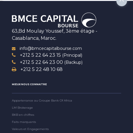
63,Bd Moulay Youssef, 3ème étage -
Casablanca, Maroc.
info@bmcecapitalbourse.com
+212 5 22 64 23 15
(Principal)
+212 5 22 64 23 00
(Backup)
+212 5 22 48 10 68
MIEUX NOUS CONNAITRE
Appartenance au Groupe Bank Of Africa
LM Brokerage
BKB en chiffres
Faits marquants
Valeurs et Engagements