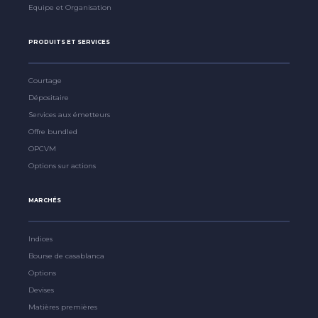
Equipe et Organisation
PRODUITS ET SERVICES
Courtage
Dépositaire
Services aux émetteurs
Offre bundled
OPCVM
Options sur actions
MARCHÉS
Indices
Bourse de casablanca
Options
Devises
Matières premières