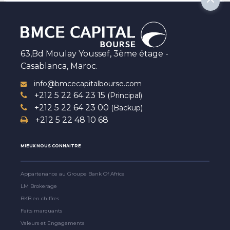
63,Bd Moulay Youssef, 3ème étage -
Casablanca, Maroc.
info@bmcecapitalbourse.com
+212 5 22 64 23 15
(Principal)
+212 5 22 64 23 00
(Backup)
+212 5 22 48 10 68
MIEUX NOUS CONNAITRE
Appartenance au Groupe Bank Of Africa
LM Brokerage
BKB en chiffres
Faits marquants
Valeurs et Engagements