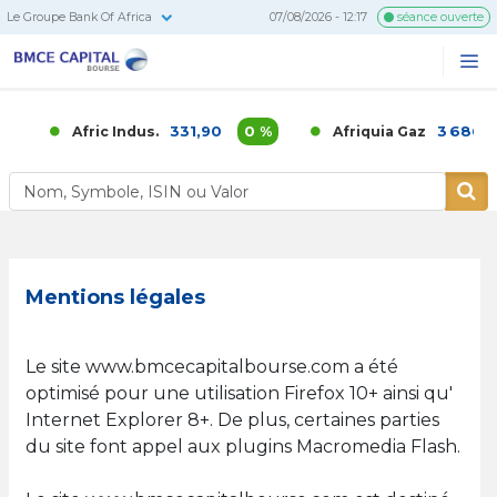
Le Groupe Bank Of Africa
07/08/2026 - 12:17
séance ouverte
BMCE
Me
Recherc
Capital
Bourse
331,90
0 %
3 686,00
Afric Indus.
Afriquia Gaz
Mentions légales
Le site www.bmcecapitalbourse.com a été
optimisé pour une utilisation Firefox 10+ ainsi qu'
Internet Explorer 8+. De plus, certaines parties
du site font appel aux plugins Macromedia Flash.