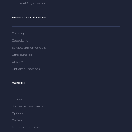
Equipe et Organisation
PRODUITS ET SERVICES
Courtage
Dépositaire
Services aux émetteurs
Offre bundled
OPCVM
Options sur actions
MARCHÉS
Indices
Bourse de casablanca
Options
Devises
Matières premières