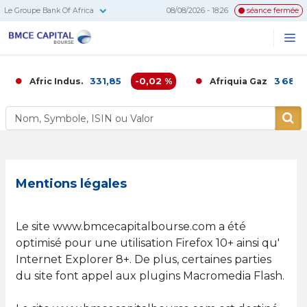
Le Groupe Bank Of Africa
08/08/2026 - 18:26
séance fermée
BMCE
Me
Recherc
Capital
Bourse
331,85
-0,02 %
3 680,00
Afric Indus.
Afriquia Gaz
Mentions légales
Le site www.bmcecapitalbourse.com a été
optimisé pour une utilisation Firefox 10+ ainsi qu'
Internet Explorer 8+. De plus, certaines parties
du site font appel aux plugins Macromedia Flash.