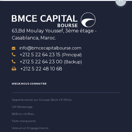
63,Bd Moulay Youssef, 3ème étage -
Casablanca, Maroc.
info@bmcecapitalbourse.com
+212 5 22 64 23 15
(Principal)
+212 5 22 64 23 00
(Backup)
+212 5 22 48 10 68
MIEUX NOUS CONNAITRE
Appartenance au Groupe Bank Of Africa
LM Brokerage
BKB en chiffres
Faits marquants
Valeurs et Engagements