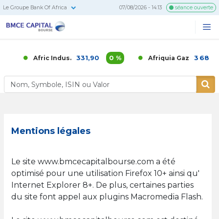
Le Groupe Bank Of Africa
07/08/2026 - 14:13
séance ouverte
BMCE
Me
Recherc
Capital
Bourse
331,90
0 %
3 686,00
Afric Indus.
Afriquia Gaz
Mentions légales
Le site www.bmcecapitalbourse.com a été
optimisé pour une utilisation Firefox 10+ ainsi qu'
Internet Explorer 8+. De plus, certaines parties
du site font appel aux plugins Macromedia Flash.