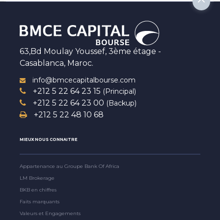
63,Bd Moulay Youssef, 3ème étage -
Casablanca, Maroc.
info@bmcecapitalbourse.com
+212 5 22 64 23 15
(Principal)
+212 5 22 64 23 00
(Backup)
+212 5 22 48 10 68
MIEUX NOUS CONNAITRE
Appartenance au Groupe Bank Of Africa
LM Brokerage
BKB en chiffres
Faits marquants
Valeurs et Engagements