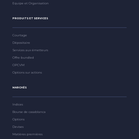
Equipe et Organisation
PRODUITS ET SERVICES
Courtage
Dépositaire
Services aux émetteurs
Offre bundled
OPCVM
Options sur actions
MARCHÉS
Indices
Bourse de casablanca
Options
Devises
Matières premières