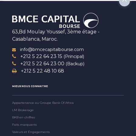
63,Bd Moulay Youssef, 3ème étage -
Casablanca, Maroc.
info@bmcecapitalbourse.com
+212 5 22 64 23 15
(Principal)
+212 5 22 64 23 00
(Backup)
+212 5 22 48 10 68
MIEUX NOUS CONNAITRE
Appartenance au Groupe Bank Of Africa
LM Brokerage
BKB en chiffres
Faits marquants
Valeurs et Engagements