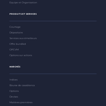
Equipe et Organisation
PRODUITS ET SERVICES
Courtage
Dépositaire
Services aux émetteurs
Offre bundled
OPCVM
Options sur actions
MARCHÉS
Indices
Bourse de casablanca
Options
Devises
Matières premières