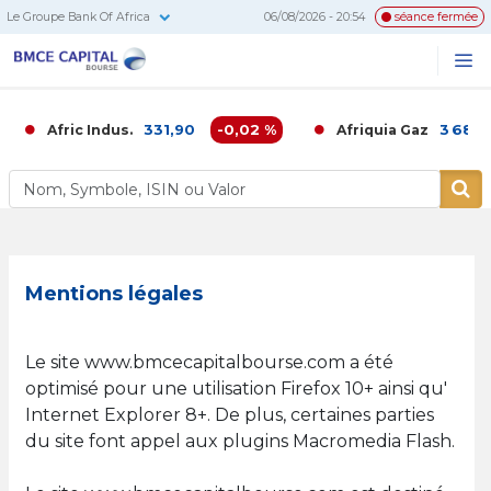
Le Groupe Bank Of Africa
06/08/2026 - 20:54
séance fermée
BMCE
Me
Recherc
Capital
Bourse
331,90
-0,02 %
3 686,00
Afric Indus.
Afriquia Gaz
Mentions légales
Le site www.bmcecapitalbourse.com a été
optimisé pour une utilisation Firefox 10+ ainsi qu'
Internet Explorer 8+. De plus, certaines parties
du site font appel aux plugins Macromedia Flash.