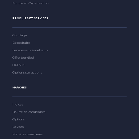
Equipe et Organisation
PRODUITS ET SERVICES
Courtage
Dépositaire
Services aux émetteurs
Offre bundled
OPCVM
Options sur actions
MARCHÉS
Indices
Bourse de casablanca
Options
Devises
Matières premières