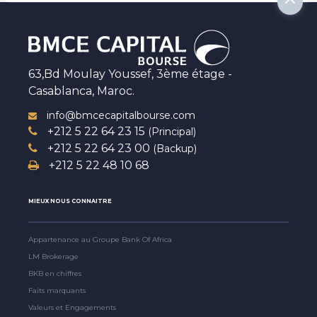
63,Bd Moulay Youssef, 3ème étage -
Casablanca, Maroc.
info@bmcecapitalbourse.com
+212 5 22 64 23 15
(Principal)
+212 5 22 64 23 00
(Backup)
+212 5 22 48 10 68
MIEUX NOUS CONNAITRE
Appartenance au Groupe Bank Of Africa
LM Brokerage
BKB en chiffres
Faits marquants
Valeurs et Engagements