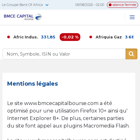
Le Groupe Bank Of Africa
09/08/2026 - 02:00
séance fermée
BMCE
Me
Recherc
Capital
Bourse
331,85
-0,02 %
3 680,00
Afric Indus.
Afriquia Gaz
Mentions légales
Le site www.bmcecapitalbourse.com a été
optimisé pour une utilisation Firefox 10+ ainsi qu'
Internet Explorer 8+. De plus, certaines parties
du site font appel aux plugins Macromedia Flash.