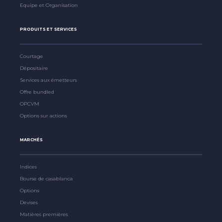
Equipe et Organisation
PRODUITS ET SERVICES
Courtage
Dépositaire
Services aux émetteurs
Offre bundled
OPCVM
Options sur actions
MARCHÉS
Indices
Bourse de casablanca
Options
Devises
Matières premières