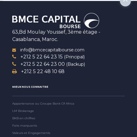
63,Bd Moulay Youssef, 3ème étage -
Casablanca, Maroc.
info@bmcecapitalbourse.com
+212 5 22 64 23 15
(Principal)
+212 5 22 64 23 00
(Backup)
+212 5 22 48 10 68
MIEUX NOUS CONNAITRE
Appartenance au Groupe Bank Of Africa
LM Brokerage
BKB en chiffres
Faits marquants
Valeurs et Engagements