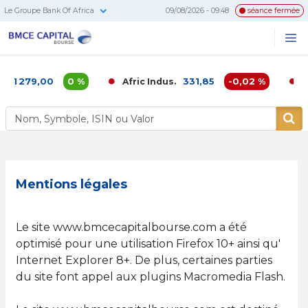
Le Groupe Bank Of Africa
09/08/2026 - 09:48
séance fermée
BMCE
Me
Recherc
Capital
Bourse
279,00
0 %
331,85
-0,02 %
Afric Indus.
Afriqu
Mentions légales
Le site www.bmcecapitalbourse.com a été
optimisé pour une utilisation Firefox 10+ ainsi qu'
Internet Explorer 8+. De plus, certaines parties
du site font appel aux plugins Macromedia Flash.