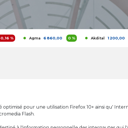
6 860,00
0 %
1 200,00
3,9 %
Agma
Akdital
ptimisé pour une utilisation Firefox 10+ ainsi qu' Intern
acromedia Flash.
iné à l'information personnelle des internautes qui l'util