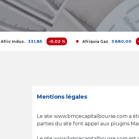
331,85
-0,02 %
3 680,00
-0,16 %
.
Afriquia Gaz
Mentions légales
Le site www.bmcecapitalbourse.com a été o
parties du site font appel aux plugins M
Le site www.bmcecapitalbourse.com est dest