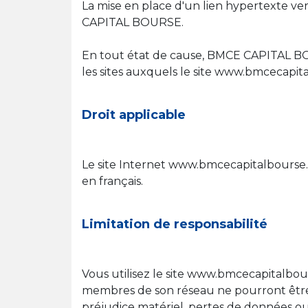
La mise en place d'un lien hypertexte ve
CAPITAL BOURSE.
En tout état de cause, BMCE CAPITAL BO
les sites auxquels le site www.bmcecapita
Droit applicable
Le site Internet www.bmcecapitalbourse.c
en français.
Limitation de responsabilité
Vous utilisez le site www.bmcecapitalbou
membres de son réseau ne pourront être
préjudice matériel, pertes de données ou d