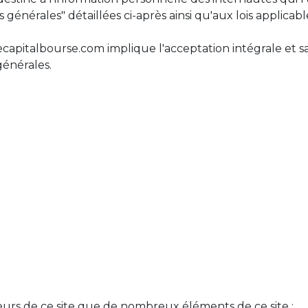
générales" détaillées ci-après ainsi qu'aux lois applicabl
capitalbourse.com implique l'acceptation intégrale et sa
générales.
urs de ce site que de nombreux éléments de ce site :