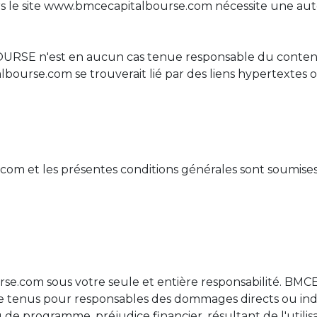
rs le site www.bmcecapitalbourse.com nécessite une aut
URSE n'est en aucun cas tenue responsable du contenu 
lbourse.com se trouverait lié par des liens hypertextes o
om et les présentes conditions générales sont soumises
rse.com sous votre seule et entière responsabilité. BMCE
 tenus pour responsables des dommages directs ou indi
e programme, préjudice financier, résultant de l'utilisati