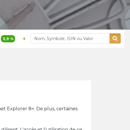
400,00
5,26 %
1 765
Alliances
Aluminium Maroc
et Explorer 8+. De plus, certaines
isent. L'accès et l'utilisation de ce