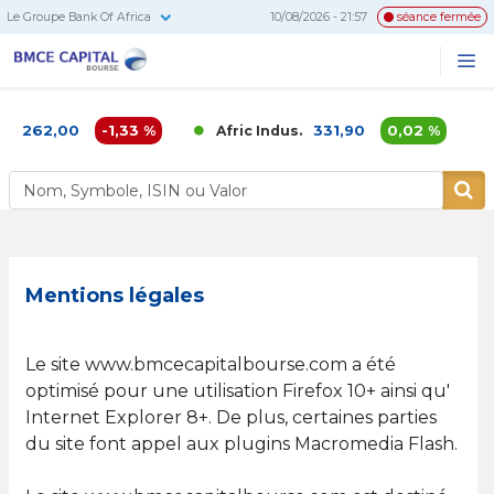
Le Groupe Bank Of Africa
10/08/2026 - 21:57
séance fermée
BMCE
Me
Recherc
Capital
Bourse
62,00
-1,33 %
331,90
0,02 %
Afric Indus.
Afri
Mentions légales
Le site www.bmcecapitalbourse.com a été
optimisé pour une utilisation Firefox 10+ ainsi qu'
Internet Explorer 8+. De plus, certaines parties
du site font appel aux plugins Macromedia Flash.