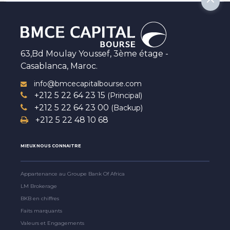
63,Bd Moulay Youssef, 3ème étage -
Casablanca, Maroc.
info@bmcecapitalbourse.com
+212 5 22 64 23 15
(Principal)
+212 5 22 64 23 00
(Backup)
+212 5 22 48 10 68
MIEUX NOUS CONNAITRE
Appartenance au Groupe Bank Of Africa
LM Brokerage
BKB en chiffres
Faits marquants
Valeurs et Engagements