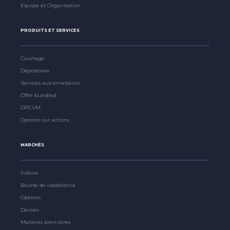
Equipe et Organisation
PRODUITS ET SERVICES
Courtage
Dépositaire
Services aux émetteurs
Offre bundled
OPCVM
Options sur actions
MARCHÉS
Indices
Bourse de casablanca
Options
Devises
Matières premières