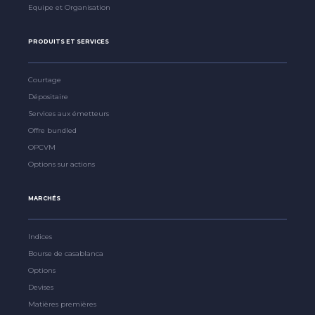
Equipe et Organisation
PRODUITS ET SERVICES
Courtage
Dépositaire
Services aux émetteurs
Offre bundled
OPCVM
Options sur actions
MARCHÉS
Indices
Bourse de casablanca
Options
Devises
Matières premières