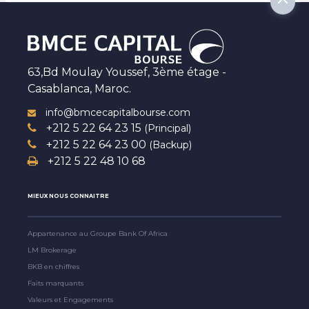
63,Bd Moulay Youssef, 3ème étage -
Casablanca, Maroc.
info@bmcecapitalbourse.com
+212 5 22 64 23 15
(Principal)
+212 5 22 64 23 00
(Backup)
+212 5 22 48 10 68
MIEUX NOUS CONNAITRE
Appartenance au Groupe Bank Of Africa
LM Brokerage
BKB en chiffres
Faits marquants
Valeurs et Engagements