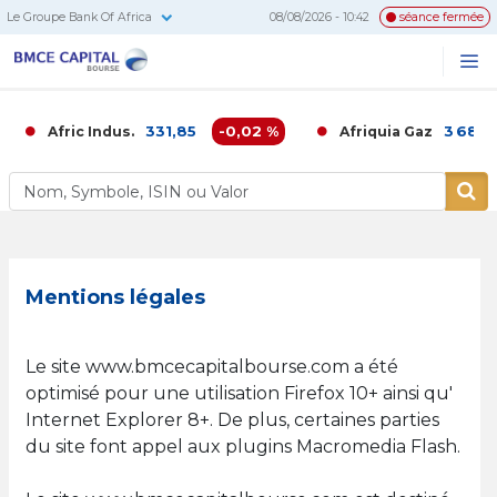
Le Groupe Bank Of Africa
08/08/2026 - 10:42
séance fermée
BMCE
Me
Recherc
Capital
Bourse
331,85
-0,02 %
3 680,00
Afric Indus.
Afriquia Gaz
Mentions légales
Le site www.bmcecapitalbourse.com a été
optimisé pour une utilisation Firefox 10+ ainsi qu'
Internet Explorer 8+. De plus, certaines parties
du site font appel aux plugins Macromedia Flash.