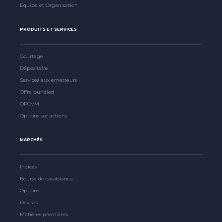
Equipe et Organisation
PRODUITS ET SERVICES
Courtage
Dépositaire
Services aux émetteurs
Offre bundled
OPCVM
Options sur actions
MARCHÉS
Indices
Bourse de casablanca
Options
Devises
Matières premières