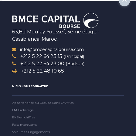
63,Bd Moulay Youssef, 3ème étage -
Casablanca, Maroc.
info@bmcecapitalbourse.com
+212 5 22 64 23 15
(Principal)
+212 5 22 64 23 00
(Backup)
+212 5 22 48 10 68
MIEUX NOUS CONNAITRE
Appartenance au Groupe Bank Of Africa
LM Brokerage
BKB en chiffres
Faits marquants
Valeurs et Engagements