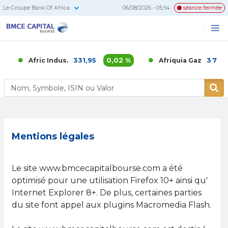
Le Groupe Bank Of Africa
06/08/2026 - 05:54
séance fermée
BMCE
Me
Recherc
Capital
Bourse
331,95
0,02 %
3 700,00
Afric Indus.
Afriquia Gaz
Mentions légales
Le site www.bmcecapitalbourse.com a été
optimisé pour une utilisation Firefox 10+ ainsi qu'
Internet Explorer 8+. De plus, certaines parties
du site font appel aux plugins Macromedia Flash.