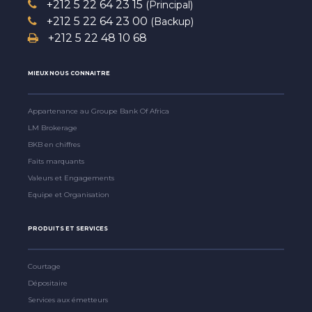
+212 5 22 64 23 15
(Principal)
+212 5 22 64 23 00
(Backup)
+212 5 22 48 10 68
MIEUX NOUS CONNAITRE
Appartenance au Groupe Bank Of Africa
LM Brokerage
BKB en chiffres
Faits marquants
Valeurs et Engagements
Equipe et Organisation
PRODUITS ET SERVICES
Courtage
Dépositaire
Services aux émetteurs