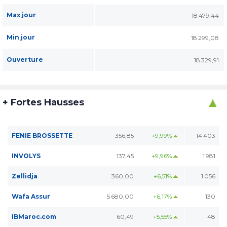
Max jour
18 479,44
Min jour
18 299,08
Ouverture
18 329,91
+ Fortes Hausses
FENIE BROSSETTE
356,85
+9,99%
14 403
INVOLYS
137,45
+9,96%
1 981
Zellidja
360,00
+6,51%
1 056
Wafa Assur
5 680,00
+6,17%
130
IBMaroc.com
60,49
+5,55%
48