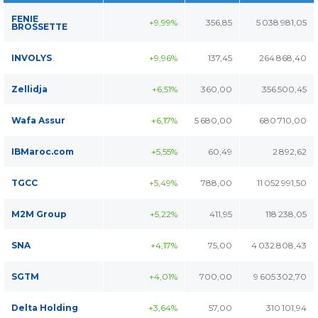
FENIE
+9,99%
356,85
5 038 981,05
BROSSETTE
INVOLYS
+9,96%
137,45
264 868,40
Zellidja
+6,51%
360,00
356 500,45
Wafa Assur
+6,17%
5 680,00
680 710,00
IBMaroc.com
+5,55%
60,49
2 892,62
TGCC
+5,49%
788,00
11 052 991,50
M2M Group
+5,22%
411,95
118 238,05
SNA
+4,17%
75,00
4 032 808,43
SGTM
+4,01%
700,00
9 605 302,70
Delta Holding
+3,64%
57,00
310 101,94