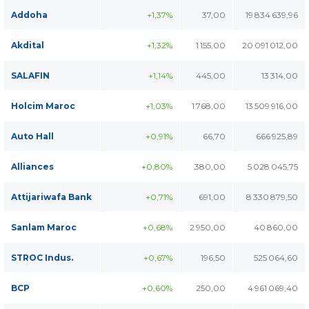
Addoha
+1,37%
37,00
19 834 639,96
Akdital
+1,32%
1 155,00
20 091 012,00
SALAFIN
+1,14%
445,00
13 314,00
Holcim Maroc
+1,03%
1 768,00
13 509 916,00
Auto Hall
+0,91%
66,70
666 925,89
Alliances
+0,80%
380,00
5 028 045,75
Attijariwafa Bank
+0,71%
691,00
8 330 879,50
Sanlam Maroc
+0,68%
2 950,00
40 860,00
STROC Indus.
+0,67%
196,50
525 064,60
BCP
+0,60%
250,00
4 961 069,40