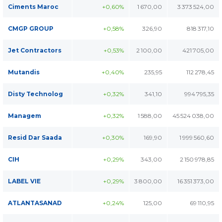
Ciments Maroc
+0,60%
1 670,00
3 373 524,00
CMGP GROUP
+0,58%
326,90
818 317,10
Jet Contractors
+0,53%
2 100,00
421 705,00
Mutandis
+0,40%
235,95
112 278,45
Disty Technolog
+0,32%
341,10
994 795,35
Managem
+0,32%
1 588,00
45 524 038,00
Resid Dar Saada
+0,30%
169,90
1 999 560,60
CIH
+0,29%
343,00
2 150 978,85
LABEL VIE
+0,29%
3 800,00
16 351 373,00
ATLANTASANAD
+0,24%
125,00
69 110,95