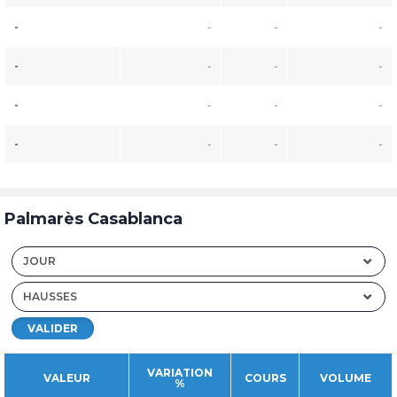
-
-
-
-
-
-
-
-
-
-
-
-
-
-
-
-
Palmarès Casablanca
JOUR
HAUSSES
VALIDER
VARIATION
VALEUR
COURS
VOLUME
%