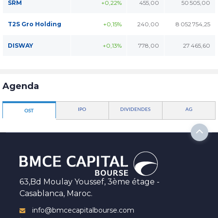
SRM
+0,22%
455,00
50 505,00
T2S Gro Holding
+0,15%
240,00
8 052 754,25
DISWAY
+0,13%
778,00
27 465,60
Agenda
IPO
DIVIDENDES
AG
OST
63,Bd Moulay Youssef, 3ème étage -
Casablanca, Maroc.
info@bmcecapitalbourse.com