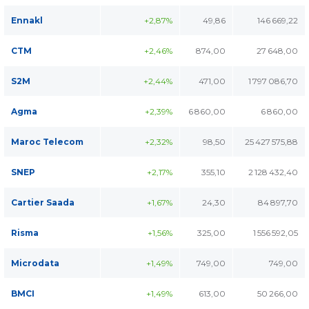
Ennakl
+2,87%
49,86
146 669,22
CTM
+2,46%
874,00
27 648,00
S2M
+2,44%
471,00
1 797 086,70
Agma
+2,39%
6 860,00
6 860,00
Maroc Telecom
+2,32%
98,50
25 427 575,88
SNEP
+2,17%
355,10
2 128 432,40
Cartier Saada
+1,67%
24,30
84 897,70
Risma
+1,56%
325,00
1 556 592,05
Microdata
+1,49%
749,00
749,00
BMCI
+1,49%
613,00
50 266,00