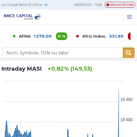
Le Groupe Bank Of Africa
06/08/2026 - 15:56
séance fermée
BMCE
Me
Recherc
Capital
Bourse
1 279,00
0 %
331,90
-0,02 %
AFMA
Afric Indus.
Intraday MASI
+0,82% (149,53)
18 450
18 400