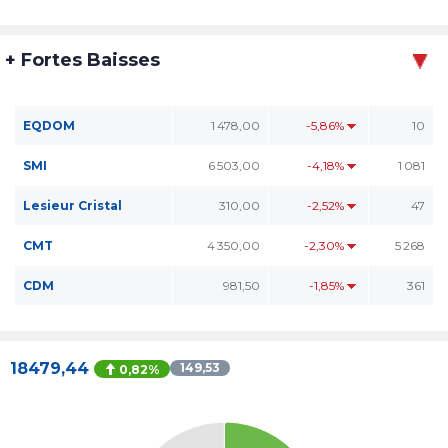
+ Fortes Baisses
EQDOM
1 478,00
-5,86%
10
SMI
6 503,00
-4,18%
1 081
Lesieur Cristal
310,00
-2,52%
47
CMT
4 350,00
-2,30%
5 268
CDM
981,50
-1,85%
361
18479,44
149,53
0,82%