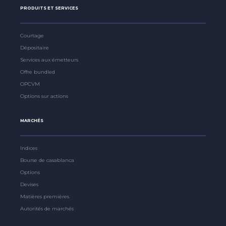
PRODUITS ET SERVICES
Courtage
Dépositaire
Services aux émetteurs
Offre bundled
OPCVM
Options sur actions
MARCHÉS
Indices
Bourse de casablanca
Options
Devises
Matières premières
Autorités de marchés