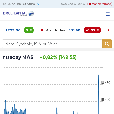
Le Groupe Bank Of Africa
07/08/2026 - 07:56
séance fermée
BMCE
Me
Recherc
Capital
Bourse
1 279,00
0 %
331,90
-0,02 %
Afric Indus.
Afr
Intraday MASI
+0,82% (149,53)
18 450
18 400