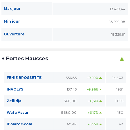
Max jour
18 479,44
Min jour
18 299,08
Ouverture
18 329,91
+ Fortes Hausses
FENIE BROSSETTE
356,85
+9,99%
14 403
INVOLYS
137,45
+9,96%
1 981
Zellidja
360,00
+6,51%
1 056
Wafa Assur
5 680,00
+6,17%
130
IBMaroc.com
60,49
+5,55%
48