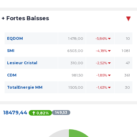
+ Fortes Baisses
EQDOM
1 478,00
-5,86%
10
SMI
6 503,00
-4,18%
1 081
Lesieur Cristal
310,00
-2,52%
47
CDM
981,50
-1,85%
361
TotalEnergie MM
1 505,00
-1,63%
30
18479,44
149,53
0,82%