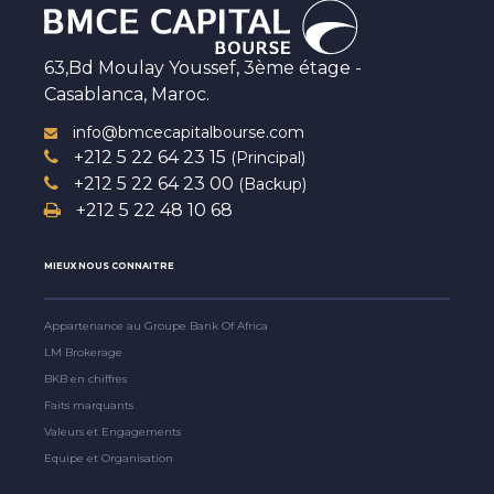
63,Bd Moulay Youssef, 3ème étage -
Casablanca, Maroc.
info@bmcecapitalbourse.com
+212 5 22 64 23 15
(Principal)
+212 5 22 64 23 00
(Backup)
+212 5 22 48 10 68
MIEUX NOUS CONNAITRE
Appartenance au Groupe Bank Of Africa
LM Brokerage
BKB en chiffres
Faits marquants
Valeurs et Engagements
Equipe et Organisation