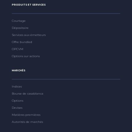
PRODUITS ET SERVICES
Courtage
Dépositaire
Services aux émetteurs
Offre bundled
OPCVM
Options sur actions
MARCHÉS
Indices
Bourse de casablanca
Options
Devises
Matières premières
Autorités de marchés