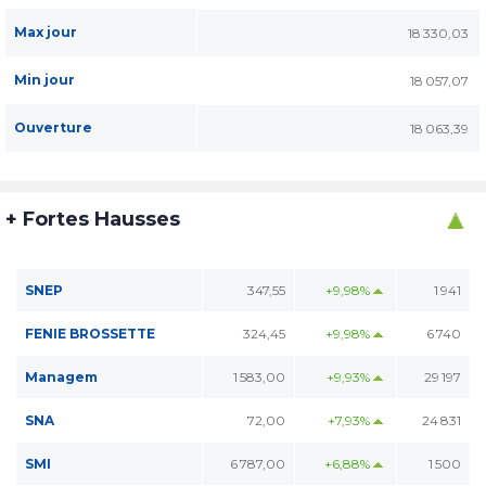
Max jour
18 330,03
Min jour
18 057,07
Ouverture
18 063,39
+ Fortes Hausses
SNEP
347,55
+9,98%
1 941
FENIE BROSSETTE
324,45
+9,98%
6 740
Managem
1 583,00
+9,93%
29 197
SNA
72,00
+7,93%
24 831
SMI
6 787,00
+6,88%
1 500