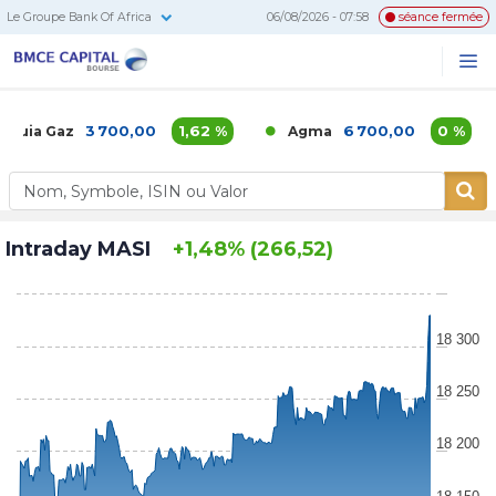
Le Groupe Bank Of Africa
06/08/2026 - 07:58
séance fermée
BMCE
Me
Recherc
Capital
Bourse
3 700,00
1,62 %
6 700,00
0 %
uia Gaz
Agma
Intraday MASI
+1,48% (266,52)
18 300
18 250
18 200