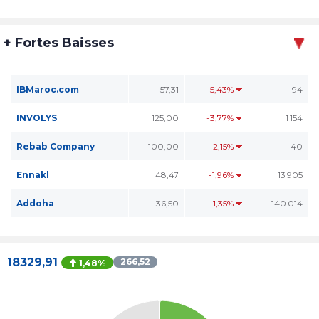
+ Fortes Baisses
IBMaroc.com
57,31
-5,43%
94
INVOLYS
125,00
-3,77%
1 154
Rebab Company
100,00
-2,15%
40
Ennakl
48,47
-1,96%
13 905
Addoha
36,50
-1,35%
140 014
18329,91
266,52
1,48%