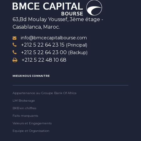
63,Bd Moulay Youssef, 3ème étage -
Casablanca, Maroc.
info@bmcecapitalbourse.com
+212 5 22 64 23 15
(Principal)
+212 5 22 64 23 00
(Backup)
+212 5 22 48 10 68
MIEUX NOUS CONNAITRE
Appartenance au Groupe Bank Of Africa
LM Brokerage
BKB en chiffres
Faits marquants
Valeurs et Engagements
Equipe et Organisation