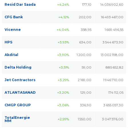
Resid Dar Saada
+4,24%
177,10
14 036 902,60
CFG Bank
+4,12%
202,00
16 493 467,00
Vicenne
+4,04%
358,95
1 669 496,55
HPS
+3,93%
634,00
3 544 673,90
Akdital
+3,90%
1 200,00
13 002 198,00
Delta Holding
+3,51%
59,00
885 652,82
Jet Contractors
+3,29%
2 169,00
1 946 710,00
ATLANTASANAD
+3,20%
129,00
174 112,05
CMGP GROUP
+3,06%
336,90
3 655 057,30
TotalEnergie
+2,99%
1 550,00
3 047 576,00
MM