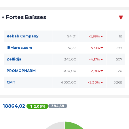
+ Fortes Baisses
Rebab Company
94,01
-5,99%
18
IBMaroc.com
57,22
-5,41%
277
Zellidja
345,00
-4,17%
507
PROMOPHARM
1 300,00
-2,91%
20
CMT
4 350,00
-2,30%
5 268
18864,02
384,58
2,08%