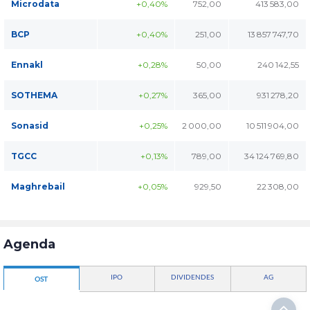
Microdata
+0,40%
752,00
413 583,00
BCP
+0,40%
251,00
13 857 747,70
Ennakl
+0,28%
50,00
240 142,55
SOTHEMA
+0,27%
365,00
931 278,20
Sonasid
+0,25%
2 000,00
10 511 904,00
TGCC
+0,13%
789,00
34 124 769,80
Maghrebail
+0,05%
929,50
22 308,00
Agenda
IPO
DIVIDENDES
AG
OST