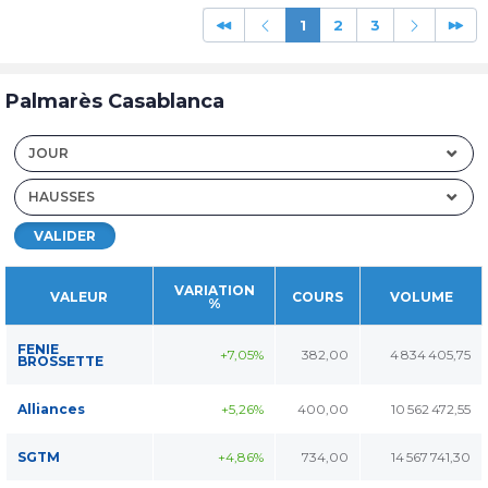
1
2
3
Palmarès Casablanca
JOUR
HAUSSES
VALIDER
VARIATION
VALEUR
COURS
VOLUME
%
FENIE
+7,05%
382,00
4 834 405,75
BROSSETTE
Alliances
+5,26%
400,00
10 562 472,55
SGTM
+4,86%
734,00
14 567 741,30