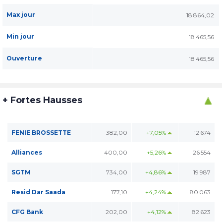
Max jour
18 864,02
Min jour
18 465,56
Ouverture
18 465,56
+ Fortes Hausses
FENIE BROSSETTE
382,00
+7,05%
12 674
Alliances
400,00
+5,26%
26 554
SGTM
734,00
+4,86%
19 987
Resid Dar Saada
177,10
+4,24%
80 063
CFG Bank
202,00
+4,12%
82 623