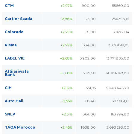
CTM
+2,97%
900,00
55 560,00
Cartier Saada
+2,88%
25,00
256 398,61
Colorado
+2,79%
81,00
554 721,14
Risma
+2,77%
334,00
2 870 861,85
LABEL VIE
+2,68%
3 902,00
13 771 868,00
Attijariwafa
+2,68%
709,50
61 084 168,80
Bank
CIH
+2,61%
351,95
5 048 446,70
Auto Hall
+2,55%
68,40
397 081,61
SNEP
+2,51%
364,00
163 994,80
TAQA Morocco
+2,45%
1 838,00
2 093 293,00