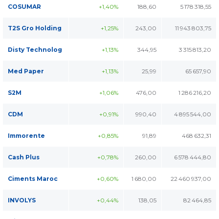
COSUMAR
+1,40%
188,60
5 178 318,55
T2S Gro Holding
+1,25%
243,00
11 943 803,75
Disty Technolog
+1,13%
344,95
3 315 813,20
Med Paper
+1,13%
25,99
65 657,90
S2M
+1,06%
476,00
1 286 216,20
CDM
+0,91%
990,40
4 895 544,00
Immorente
+0,85%
91,89
468 632,31
Cash Plus
+0,78%
260,00
6 578 444,80
Ciments Maroc
+0,60%
1 680,00
22 460 937,00
INVOLYS
+0,44%
138,05
82 464,85