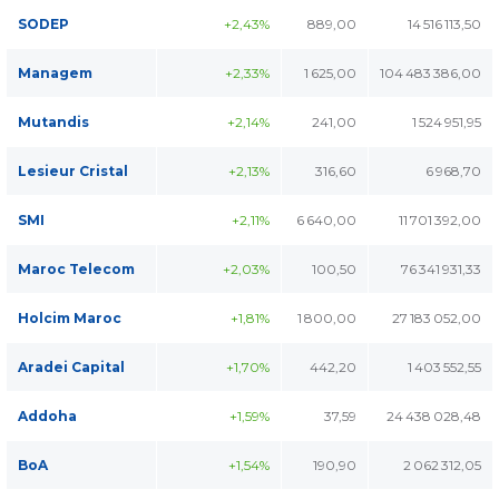
SODEP
+2,43%
889,00
14 516 113,50
Managem
+2,33%
1 625,00
104 483 386,00
Mutandis
+2,14%
241,00
1 524 951,95
Lesieur Cristal
+2,13%
316,60
6 968,70
SMI
+2,11%
6 640,00
11 701 392,00
Maroc Telecom
+2,03%
100,50
76 341 931,33
Holcim Maroc
+1,81%
1 800,00
27 183 052,00
Aradei Capital
+1,70%
442,20
1 403 552,55
Addoha
+1,59%
37,59
24 438 028,48
BoA
+1,54%
190,90
2 062 312,05