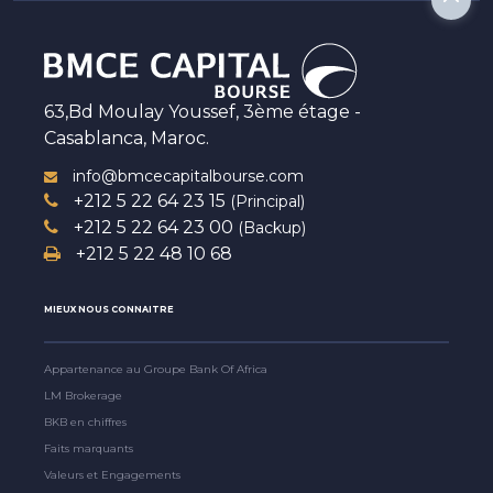
63,Bd Moulay Youssef, 3ème étage -
Casablanca, Maroc.
info@bmcecapitalbourse.com
+212 5 22 64 23 15
(Principal)
+212 5 22 64 23 00
(Backup)
+212 5 22 48 10 68
MIEUX NOUS CONNAITRE
Appartenance au Groupe Bank Of Africa
LM Brokerage
BKB en chiffres
Faits marquants
Valeurs et Engagements