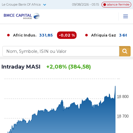
Le Groupe Bank Of Africa
09/08/2026 - 05:15
séance fermée
BMCE
Me
Recherc
Capital
Bourse
331,85
-0,02 %
3 680,00
Afric Indus.
Afriquia Gaz
Intraday MASI
+2,08% (384,58)
18 800
18 700