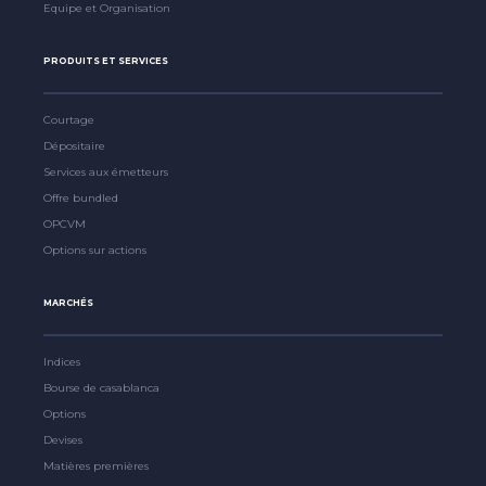
Equipe et Organisation
PRODUITS ET SERVICES
Courtage
Dépositaire
Services aux émetteurs
Offre bundled
OPCVM
Options sur actions
MARCHÉS
Indices
Bourse de casablanca
Options
Devises
Matières premières