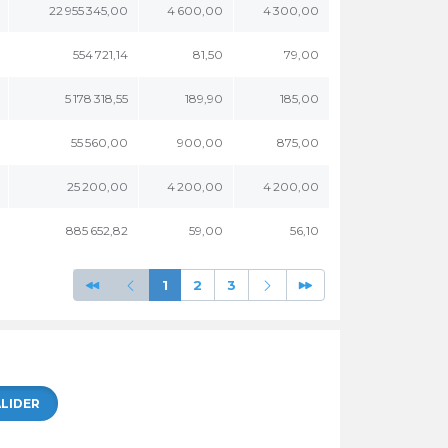
22 955 345,00
4 600,00
4 300,00
554 721,14
81,50
79,00
5 178 318,55
189,90
185,00
55 560,00
900,00
875,00
25 200,00
4 200,00
4 200,00
885 652,82
59,00
56,10
1
2
3
LIDER