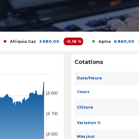
3 680,00
-0,16 %
6 860,00
0 %
uia Gaz
Agma
Cotations
Date/Heure
Cours
18 800
Clôture
18 700
Variation %
18 600
Max jour