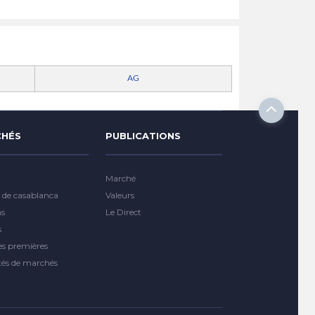
AG
HÉS
PUBLICATIONS
Marché
 de casablanca
Valeurs
ns
Le Direct
s
es premières
tés de marchés