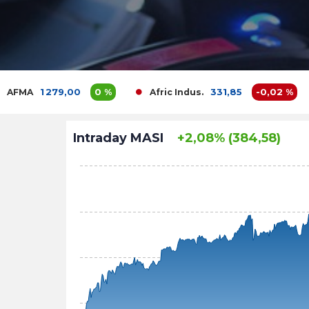
 279,00
0 %
331,85
-0,02 %
Afric Indus.
Afriq
Intraday MASI
+2,08% (384,58)