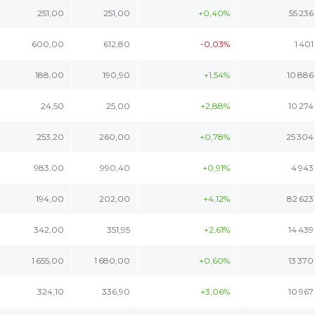
251,00
251,00
+0,40%
55 236
600,00
612,80
-0,03%
1 401
188,00
190,90
+1,54%
10 886
24,50
25,00
+2,88%
10 274
253,20
260,00
+0,78%
25 304
983,00
990,40
+0,91%
4 943
194,00
202,00
+4,12%
82 623
342,00
351,95
+2,61%
14 439
1 655,00
1 680,00
+0,60%
13 370
324,10
336,90
+3,06%
10 967