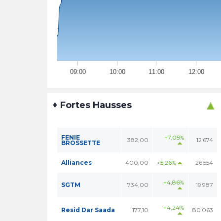
09:00
10:00
11:00
12:00
+ Fortes Hausses
FENIE
+7,05%
382,00
12 674
BROSSETTE
Alliances
400,00
+5,26%
26 554
+4,86%
SGTM
734,00
19 987
+4,24%
Resid Dar Saada
177,10
80 063