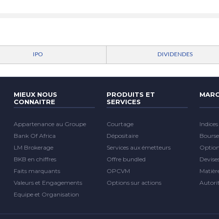
IPO
DIVIDENDES
MIEUX NOUS
PRODUITS ET
MARC
CONNAITRE
SERVICES
Appartenance au Groupe
Courtage
Indices
Bank Of Africa
Dépositaire
Bourse
LM Brokerage
Services aux émetteurs
Optio
BKB en chiffres
Offre bundled
Devise
Faits marquants
OPCVM
Matièr
Valeurs et Engagements
Options sur actions
Autori
Equipe et Organisation