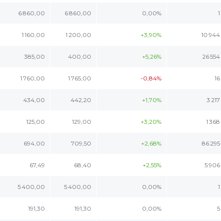
6 860,00
6 860,00
0,00%
1
1 160,00
1 200,00
+3,90%
10 944
385,00
400,00
+5,26%
26 554
1 760,00
1 765,00
-0,84%
16
434,00
442,20
+1,70%
3 217
125,00
129,00
+3,20%
1 368
694,00
709,50
+2,68%
86 295
67,49
68,40
+2,55%
5 906
5 400,00
5 400,00
0,00%
1
191,30
191,30
0,00%
5