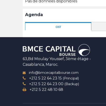
Pas de données disponibles
Agenda
OST
63,Bd Moulay Youssef, 3ème étage -
Casablanca, Maroc.
info@bmcecapitalbourse.com
+212 5 22 64 23 15
(Principal)
+212 5 22 64 23 00
(Backup)
+212 5 22 48 10 68