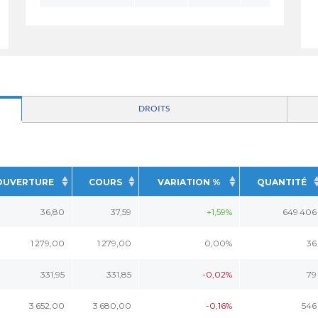
DROITS
OUVERTURE
COURS
VARIATION %
QUANTITÉ
36,80
37,59
+1,59%
649 406
1 279,00
1 279,00
0,00%
36
331,95
331,85
-0,02%
79
3 652,00
3 680,00
-0,16%
546