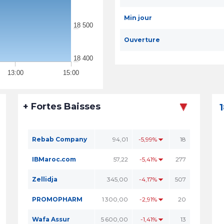
Min jour
18 500
Ouverture
18 400
13:00
15:00
+ Fortes Baisses
Rebab Company
94,01
-5,99%
18
IBMaroc.com
57,22
-5,41%
277
Zellidja
345,00
-4,17%
507
PROMOPHARM
1 300,00
-2,91%
20
Wafa Assur
5 600,00
-1,41%
13