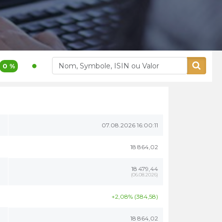
1 200,00
3,9 %
400,00
5,26 %
Akdital
Alliances
07.08.2026 16:00:11
18 864,02
18 479,44
(
06.08.2026
)
+2,08% (384,58)
18 864,02