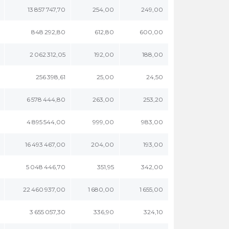
13 857 747,70
254,00
249,00
848 292,80
612,80
600,00
2 062 312,05
192,00
188,00
256 398,61
25,00
24,50
6 578 444,80
263,00
253,20
4 895 544,00
999,00
983,00
16 493 467,00
204,00
193,00
5 048 446,70
351,95
342,00
22 460 937,00
1 680,00
1 655,00
3 655 057,30
336,90
324,10