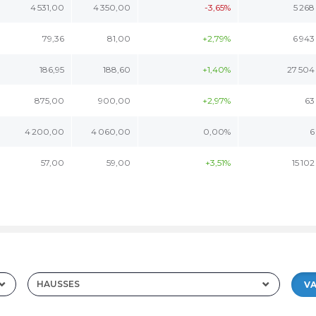
4 531,00
4 350,00
-3,65%
5 268
79,36
81,00
+2,79%
6 943
186,95
188,60
+1,40%
27 504
875,00
900,00
+2,97%
63
4 200,00
4 060,00
0,00%
6
57,00
59,00
+3,51%
15 102
HAUSSES
VA