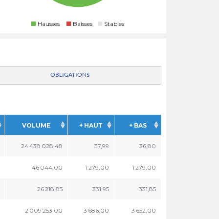
Hausses
Baisses
Stables
OBLIGATIONS
VOLUME
+ HAUT
+ BAS
24 438 028,48
37,99
36,80
46 044,00
1 279,00
1 279,00
26 218,85
331,95
331,85
2 009 253,00
3 686,00
3 652,00