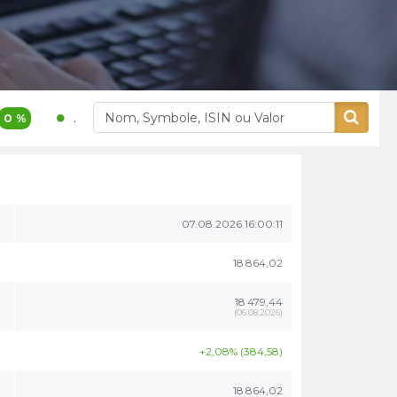
1 200,00
3,9 %
400,00
5,26 %
Akdital
Alliances
07.08.2026 16:00:11
18 864,02
18 479,44
(
06.08.2026
)
+2,08% (384,58)
18 864,02