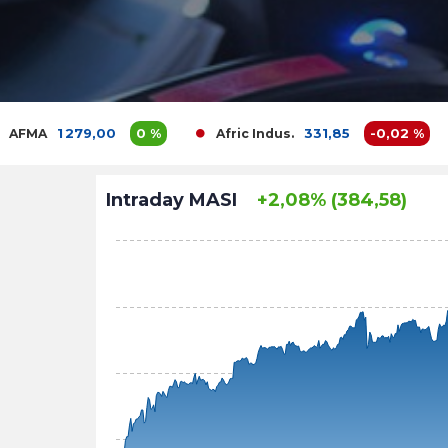
279,00
0 %
331,85
-0,02 %
Afric Indus.
Afriqu
Intraday MASI
+2,08% (384,58)