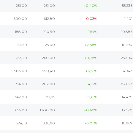
251,00
251,00
+0,40%
55 236
600,00
612,80
-0,03%
1 401
188,00
190,90
+1,54%
10 886
24,50
25,00
+2,88%
10 274
253,20
260,00
+0,78%
25 304
983,00
990,40
+0,91%
4 943
194,00
202,00
+4,12%
82 623
342,00
351,95
+2,61%
14 439
1 655,00
1 680,00
+0,60%
13 370
324,10
336,90
+3,06%
10 967