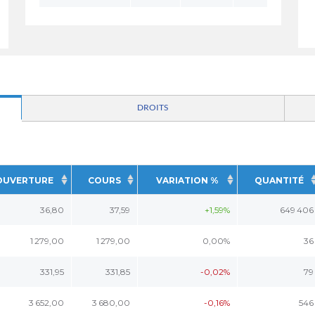
DROITS
OUVERTURE
COURS
VARIATION %
QUANTITÉ
36,80
37,59
+1,59%
649 406
1 279,00
1 279,00
0,00%
36
331,95
331,85
-0,02%
79
3 652,00
3 680,00
-0,16%
546