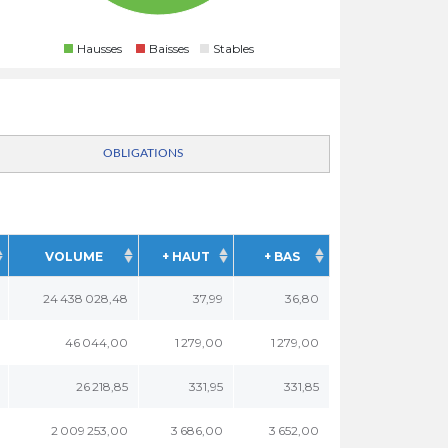
Hausses
Baisses
Stables
OBLIGATIONS
VOLUME
+ HAUT
+ BAS
24 438 028,48
37,99
36,80
46 044,00
1 279,00
1 279,00
26 218,85
331,95
331,85
2 009 253,00
3 686,00
3 652,00