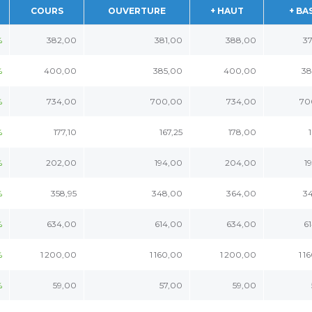
COURS
OUVERTURE
+ HAUT
+ BA
%
382,00
381,00
388,00
3
%
400,00
385,00
400,00
38
%
734,00
700,00
734,00
70
%
177,10
167,25
178,00
%
202,00
194,00
204,00
1
%
358,95
348,00
364,00
3
%
634,00
614,00
634,00
6
%
1 200,00
1 160,00
1 200,00
1 1
%
59,00
57,00
59,00