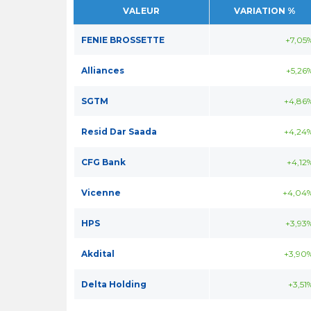
VALEUR
VARIATION %
FENIE BROSSETTE
+7,05
Alliances
+5,26
SGTM
+4,86
Resid Dar Saada
+4,24
CFG Bank
+4,12
Vicenne
+4,04
HPS
+3,93
Akdital
+3,90
Delta Holding
+3,51