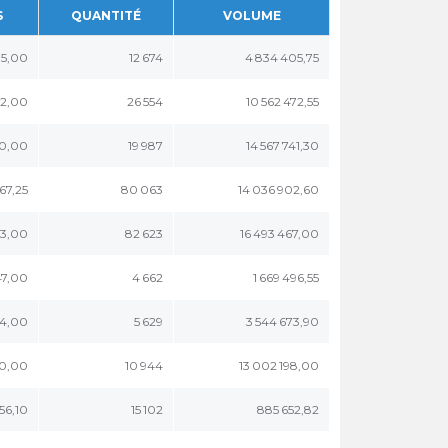
S
QUANTITÉ
VOLUME
75,00
12 674
4 834 405,75
2,00
26 554
10 562 472,55
0,00
19 987
14 567 741,30
167,25
80 063
14 036 902,60
93,00
82 623
16 493 467,00
47,00
4 662
1 669 496,55
14,00
5 629
3 544 673,90
60,00
10 944
13 002 198,00
56,10
15 102
885 652,82