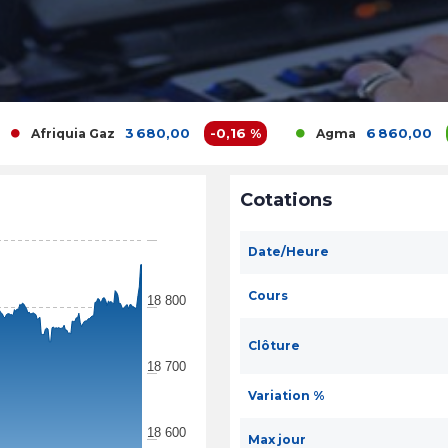
3 680,00
-0,16 %
6 860,00
0 %
ia Gaz
Agma
Cotations
Date/Heure
Cours
18 800
Clôture
18 700
Variation %
18 600
Max jour