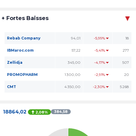
+ Fortes Baisses
Rebab Company
94,01
-5,99%
18
IBMaroc.com
57,22
-5,41%
277
Zellidja
345,00
-4,17%
507
PROMOPHARM
1 300,00
-2,91%
20
CMT
4 350,00
-2,30%
5 268
18864,02
384,58
2,08%