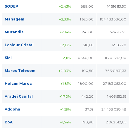
SODEP
+2,43%
889,00
14 516 113,50
Managem
+2,33%
1 625,00
104 483 386,00
Mutandis
+2,14%
241,00
1 524 951,95
Lesieur Cristal
+2,13%
316,60
6 968,70
SMI
+2,11%
6 640,00
11 701 392,00
Maroc Telecom
+2,03%
100,50
76 341 931,33
Holcim Maroc
+1,81%
1 800,00
27 183 052,00
Aradei Capital
+1,70%
442,20
1 403 552,55
Addoha
+1,59%
37,59
24 438 028,48
BoA
+1,54%
190,90
2 062 312,05