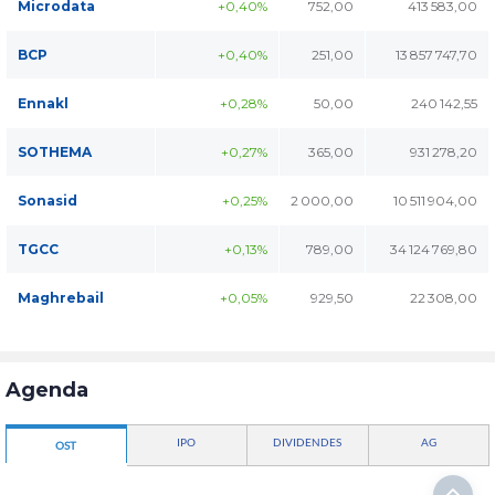
Microdata
+0,40%
752,00
413 583,00
BCP
+0,40%
251,00
13 857 747,70
Ennakl
+0,28%
50,00
240 142,55
SOTHEMA
+0,27%
365,00
931 278,20
Sonasid
+0,25%
2 000,00
10 511 904,00
TGCC
+0,13%
789,00
34 124 769,80
Maghrebail
+0,05%
929,50
22 308,00
Agenda
IPO
DIVIDENDES
AG
OST