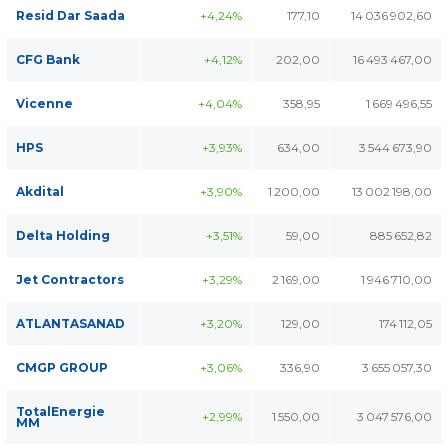
Resid Dar Saada
+4,24%
177,10
14 036 902,60
CFG Bank
+4,12%
202,00
16 493 467,00
Vicenne
+4,04%
358,95
1 669 496,55
HPS
+3,93%
634,00
3 544 673,90
Akdital
+3,90%
1 200,00
13 002 198,00
Delta Holding
+3,51%
59,00
885 652,82
Jet Contractors
+3,29%
2 169,00
1 946 710,00
ATLANTASANAD
+3,20%
129,00
174 112,05
CMGP GROUP
+3,06%
336,90
3 655 057,30
TotalEnergie
+2,99%
1 550,00
3 047 576,00
MM