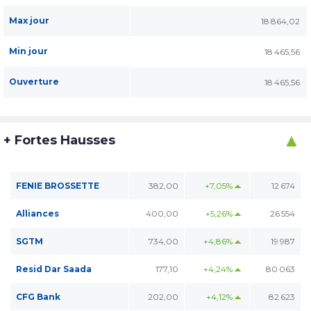
Max jour
18 864,02
Min jour
18 465,56
Ouverture
18 465,56
+ Fortes Hausses
FENIE BROSSETTE
382,00
+7,05%
12 674
Alliances
400,00
+5,26%
26 554
SGTM
734,00
+4,86%
19 987
Resid Dar Saada
177,10
+4,24%
80 063
CFG Bank
202,00
+4,12%
82 623