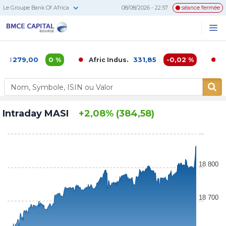
Le Groupe Bank Of Africa
08/08/2026 - 22:57
séance fermée
BMCE
Me
Recherc
Capital
Bourse
279,00
0 %
331,85
-0,02 %
Afric Indus.
Afriqu
Intraday MASI
+2,08% (384,58)
18 800
18 700