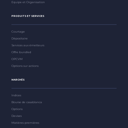
Equipe et Organisation
PRODUITS ET SERVICES
Courtage
Dépositaire
Services aux émetteurs
Offre bundled
OPCVM
Options sur actions
MARCHÉS
Indices
Bourse de casablanca
Options
Devises
Matières premières