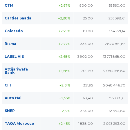
CTM
+2,97%
900,00
55 560,00
Cartier Saada
+2,88%
25,00
256 398,61
Colorado
+2,79%
81,00
554 721,14
Risma
+2,77%
334,00
2 870 861,85
LABEL VIE
+2,68%
3 902,00
13 771 868,00
Attijariwafa
+2,68%
709,50
61 084 168,80
Bank
CIH
+2,61%
351,95
5 048 446,70
Auto Hall
+2,55%
68,40
397 081,61
SNEP
+2,51%
364,00
163 994,80
TAQA Morocco
+2,45%
1 838,00
2 093 293,00