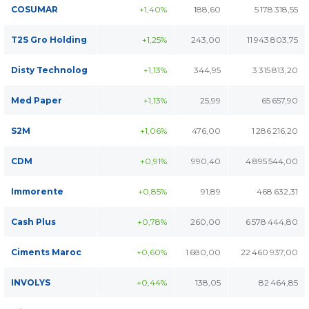
COSUMAR
+1,40%
188,60
5 178 318,55
T2S Gro Holding
+1,25%
243,00
11 943 803,75
Disty Technolog
+1,13%
344,95
3 315 813,20
Med Paper
+1,13%
25,99
65 657,90
S2M
+1,06%
476,00
1 286 216,20
CDM
+0,91%
990,40
4 895 544,00
Immorente
+0,85%
91,89
468 632,31
Cash Plus
+0,78%
260,00
6 578 444,80
Ciments Maroc
+0,60%
1 680,00
22 460 937,00
INVOLYS
+0,44%
138,05
82 464,85