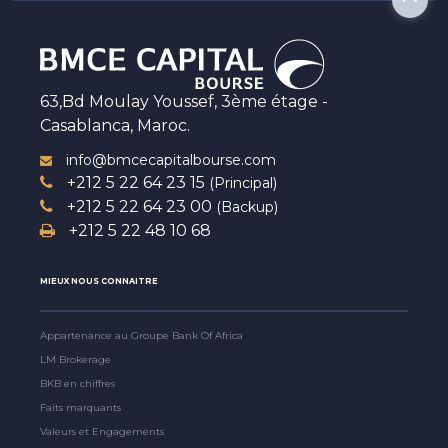
63,Bd Moulay Youssef, 3ème étage -
Casablanca, Maroc.
info@bmcecapitalbourse.com
+212 5 22 64 23 15
(Principal)
+212 5 22 64 23 00
(Backup)
+212 5 22 48 10 68
MIEUX NOUS CONNAITRE
Appartenance au Groupe Bank Of Africa
LM Brokerage
BKB en chiffres
Faits marquants
Valeurs et Engagements