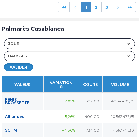
1
2
3
Palmarès Casablanca
JOUR
HAUSSES
VALIDER
VARIATION
VALEUR
COURS
VOLUME
%
FENIE
+7,05%
382,00
4 834 405,75
BROSSETTE
Alliances
+5,26%
400,00
10 562 472,55
SGTM
+4,86%
734,00
14 567 741,30