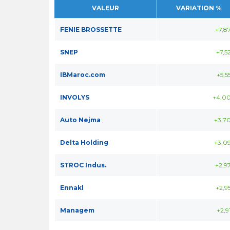
VALEUR
VARIATION %
FENIE BROSSETTE
+7,8
SNEP
+7,5
IBMaroc.com
+5,5
INVOLYS
+4,0
Auto Nejma
+3,7
Delta Holding
+3,0
STROC Indus.
+2,9
Ennakl
+2,9
Managem
+2,9