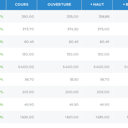
COURS
OUVERTURE
+ HAUT
+ 
7%
350,00
335,00
356,85
2%
373,70
374,50
375,00
5%
60,49
60,49
60,49
0%
130,00
130,00
130,00
0%
5 400,00
5 400,00
5 400,00
5
9%
56,70
55,50
56,70
7%
201,00
200,00
203,00
5%
49,90
49,50
49,90
1%
1 629,00
1 601,00
1 639,00