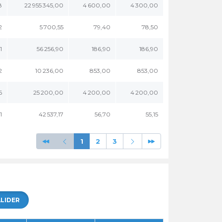
8
22 955 345,00
4 600,00
4 300,00
2
5 700,55
79,40
78,50
1
56 256,90
186,90
186,90
2
10 236,00
853,00
853,00
6
25 200,00
4 200,00
4 200,00
1
42 537,17
56,70
55,15
1
2
3
LIDER