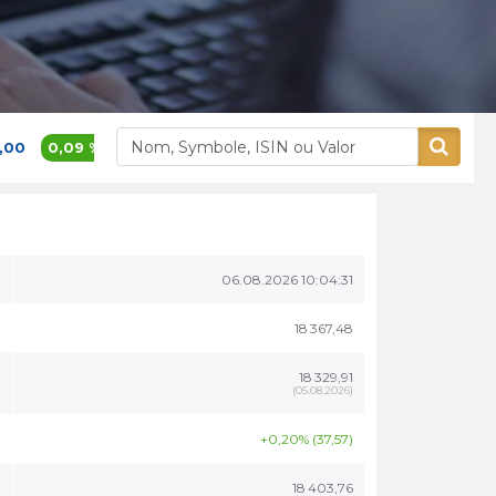
 %
379,50
0,66 %
Alliances
Aluminium Maroc
06.08.2026 10:04:31
18 367,48
18 329,91
(
05.08.2026
)
+0,20% (37,57)
18 403,76