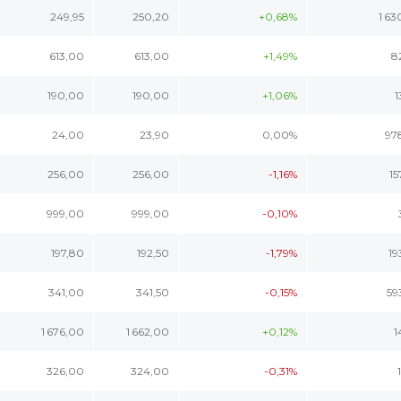
249,95
250,20
+0,68%
1 63
613,00
613,00
+1,49%
8
190,00
190,00
+1,06%
1
24,00
23,90
0,00%
97
256,00
256,00
-1,16%
15
999,00
999,00
-0,10%
197,80
192,50
-1,79%
19
341,00
341,50
-0,15%
59
1 676,00
1 662,00
+0,12%
1
326,00
324,00
-0,31%
1