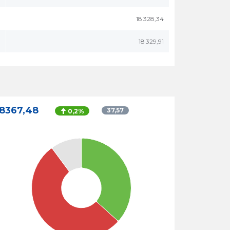
18 328,34
18 329,91
18367,48
37,57
0,2%