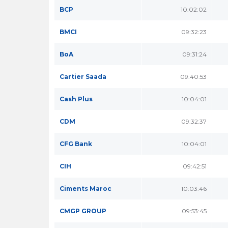
BCP
10:02:02
BMCI
09:32:23
BoA
09:31:24
Cartier Saada
09:40:53
Cash Plus
10:04:01
CDM
09:32:37
CFG Bank
10:04:01
CIH
09:42:51
Ciments Maroc
10:03:46
CMGP GROUP
09:53:45