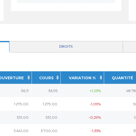
DROITS
OUVERTURE
COURS
VARIATION %
QUANTITÉ
36,11
36,95
+1,23%
48 78
1 279,00
1 279,00
-1,09%
3
331,00
331,00
-0,29%
1
3 641,00
3 700,00
-1,35%
3