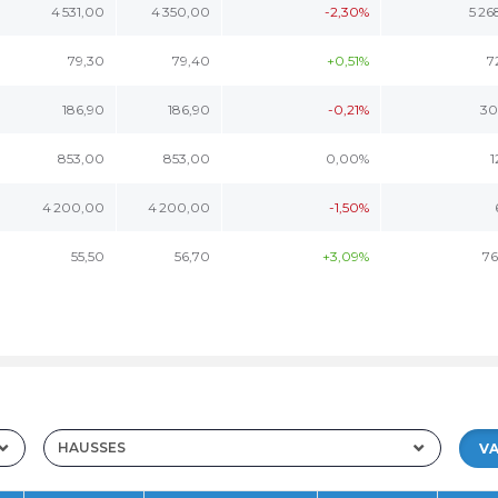
4 531,00
4 350,00
-2,30%
5 26
79,30
79,40
+0,51%
7
186,90
186,90
-0,21%
30
853,00
853,00
0,00%
1
4 200,00
4 200,00
-1,50%
55,50
56,70
+3,09%
76
HAUSSES
VA