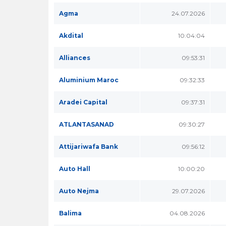
Agma
24.07.2026
Akdital
10:04:04
Alliances
09:53:31
Aluminium Maroc
09:32:33
Aradei Capital
09:37:31
ATLANTASANAD
09:30:27
Attijariwafa Bank
09:56:12
Auto Hall
10:00:20
Auto Nejma
29.07.2026
Balima
04.08.2026