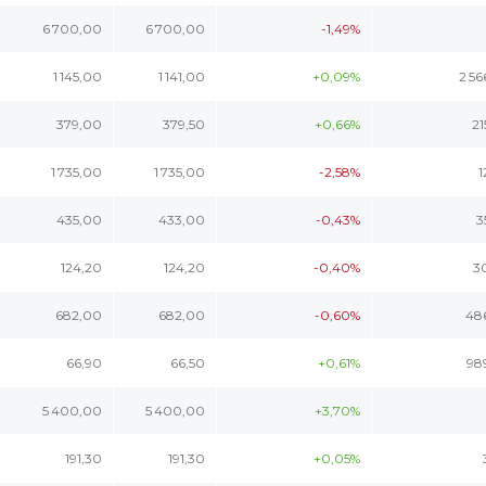
6 700,00
6 700,00
-1,49%
1 145,00
1 141,00
+0,09%
2 56
379,00
379,50
+0,66%
21
1 735,00
1 735,00
-2,58%
1
435,00
433,00
-0,43%
3
124,20
124,20
-0,40%
3
682,00
682,00
-0,60%
48
66,90
66,50
+0,61%
98
5 400,00
5 400,00
+3,70%
191,30
191,30
+0,05%