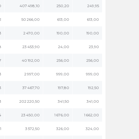
0
407 498,10
250,20
249,95
2
50 266,00
613,00
613,00
3
2 470,00
190,00
190,00
8
23 453,90
24,00
23,90
7
40 192,00
256,00
256,00
3
2 997,00
999,00
999,00
3
37 467,70
197,80
192,50
3
202 220,50
341,50
341,00
4
23 450,00
1 676,00
1 662,00
1
3 572,50
326,00
324,00