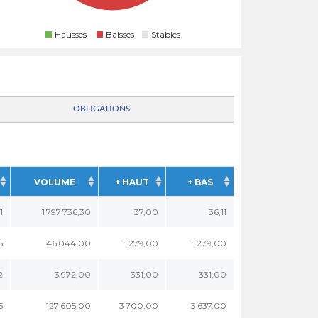
Hausses
Baisses
Stables
OBLIGATIONS
VOLUME
+ HAUT
+ BAS
1
1 797 736,30
37,00
36,11
6
46 044,00
1 279,00
1 279,00
2
3 972,00
331,00
331,00
5
127 605,00
3 700,00
3 637,00