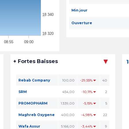
Min jour
18 340
Ouverture
18 320
08:55
09:00
+ Fortes Baisses
Rebab Company
100,00
-29,55%
40
SRM
454,00
-10,11%
2
PROMOPHARM
1 339,00
-5,15%
5
Maghreb Oxygene
400,00
-4,98%
22
Wafa Assur
5 166,00
-3,44%
9