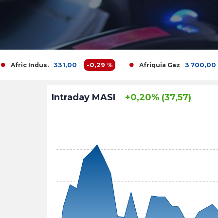
331,00
-0,29 %
3 700,00
-1,35 %
dus.
Afriquia Gaz
Intraday MASI
+0,20% (37,57)