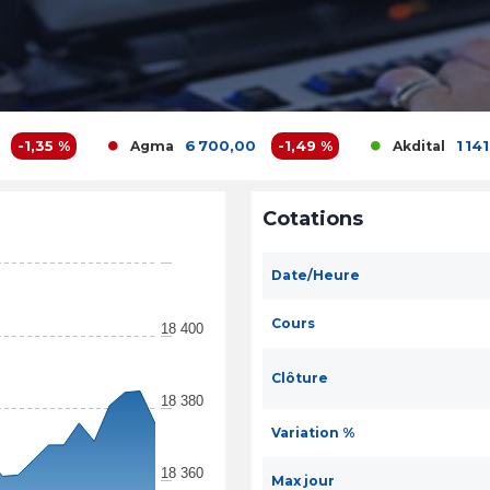
6 700,00
-1,49 %
1 141,00
0,09
Agma
Akdital
Cotations
Date/Heure
Cours
18 400
Clôture
18 380
Variation %
18 360
Max jour