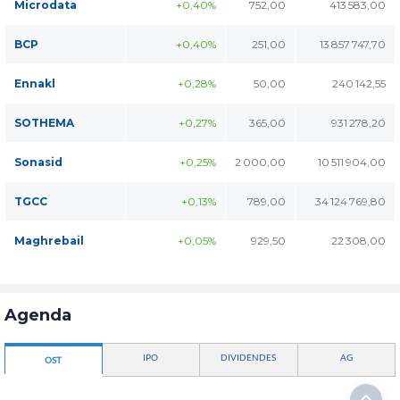
Microdata
+0,40%
752,00
413 583,00
BCP
+0,40%
251,00
13 857 747,70
Ennakl
+0,28%
50,00
240 142,55
SOTHEMA
+0,27%
365,00
931 278,20
Sonasid
+0,25%
2 000,00
10 511 904,00
TGCC
+0,13%
789,00
34 124 769,80
Maghrebail
+0,05%
929,50
22 308,00
Agenda
IPO
DIVIDENDES
AG
OST