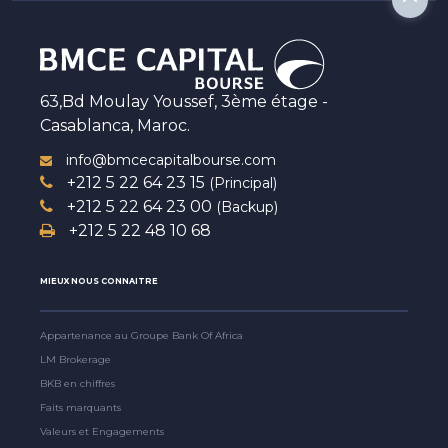
63,Bd Moulay Youssef, 3ème étage -
Casablanca, Maroc.
info@bmcecapitalbourse.com
+212 5 22 64 23 15
(Principal)
+212 5 22 64 23 00
(Backup)
+212 5 22 48 10 68
MIEUX NOUS CONNAITRE
Appartenance au Groupe Bank Of Africa
LM Brokerage
BKB en chiffres
Faits marquants
Valeurs et Engagements