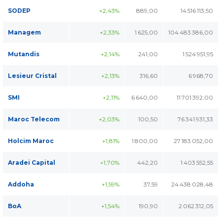
SODEP
+2,43%
889,00
14 516 113,50
Managem
+2,33%
1 625,00
104 483 386,00
Mutandis
+2,14%
241,00
1 524 951,95
Lesieur Cristal
+2,13%
316,60
6 968,70
SMI
+2,11%
6 640,00
11 701 392,00
Maroc Telecom
+2,03%
100,50
76 341 931,33
Holcim Maroc
+1,81%
1 800,00
27 183 052,00
Aradei Capital
+1,70%
442,20
1 403 552,55
Addoha
+1,59%
37,59
24 438 028,48
BoA
+1,54%
190,90
2 062 312,05