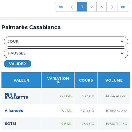
1
2
3
Palmarès Casablanca
JOUR
HAUSSES
VALIDER
VARIATION
VALEUR
COURS
VOLUME
%
FENIE
+7,05%
382,00
4 834 405,75
BROSSETTE
Alliances
+5,26%
400,00
10 562 472,55
SGTM
+4,86%
734,00
14 567 741,30