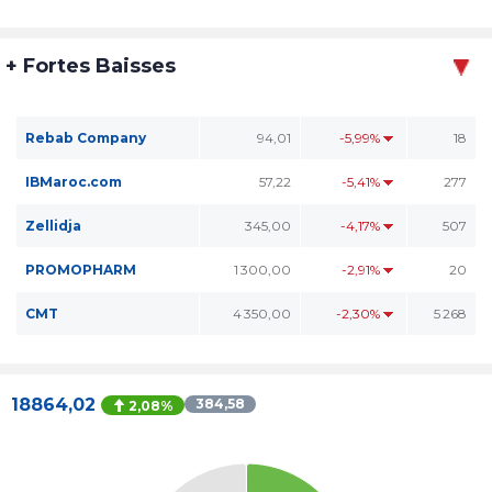
+ Fortes Baisses
Rebab Company
94,01
-5,99%
18
IBMaroc.com
57,22
-5,41%
277
Zellidja
345,00
-4,17%
507
PROMOPHARM
1 300,00
-2,91%
20
CMT
4 350,00
-2,30%
5 268
18864,02
384,58
2,08%