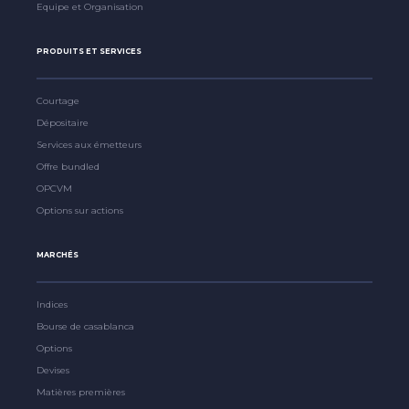
Equipe et Organisation
PRODUITS ET SERVICES
Courtage
Dépositaire
Services aux émetteurs
Offre bundled
OPCVM
Options sur actions
MARCHÉS
Indices
Bourse de casablanca
Options
Devises
Matières premières