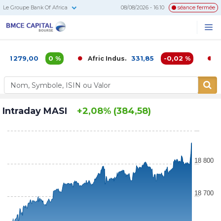
Le Groupe Bank Of Africa
08/08/2026 - 16:10
séance fermée
BMCE
Me
Recherc
Capital
Bourse
279,00
0 %
331,85
-0,02 %
Afric Indus.
Afriqu
Intraday MASI
+2,08% (384,58)
18 800
18 700