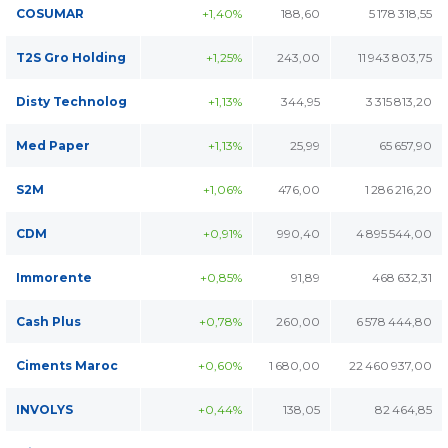
COSUMAR
+1,40%
188,60
5 178 318,55
T2S Gro Holding
+1,25%
243,00
11 943 803,75
Disty Technolog
+1,13%
344,95
3 315 813,20
Med Paper
+1,13%
25,99
65 657,90
S2M
+1,06%
476,00
1 286 216,20
CDM
+0,91%
990,40
4 895 544,00
Immorente
+0,85%
91,89
468 632,31
Cash Plus
+0,78%
260,00
6 578 444,80
Ciments Maroc
+0,60%
1 680,00
22 460 937,00
INVOLYS
+0,44%
138,05
82 464,85