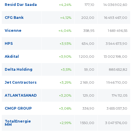
Resid Dar Saada
+4,24%
177,10
14 036 902,60
CFG Bank
+4,12%
202,00
16 493 467,00
Vicenne
+4,04%
358,95
1 669 496,55
HPS
+3,93%
634,00
3 544 673,90
Akdital
+3,90%
1 200,00
13 002 198,00
Delta Holding
+3,51%
59,00
885 652,82
Jet Contractors
+3,29%
2 169,00
1 946 710,00
ATLANTASANAD
+3,20%
129,00
174 112,05
CMGP GROUP
+3,06%
336,90
3 655 057,30
TotalEnergie
+2,99%
1 550,00
3 047 576,00
MM