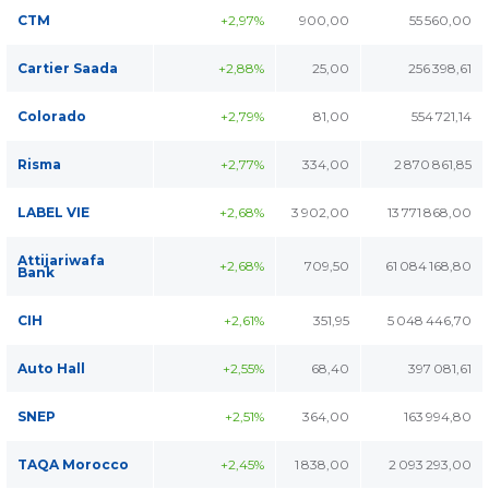
CTM
+2,97%
900,00
55 560,00
Cartier Saada
+2,88%
25,00
256 398,61
Colorado
+2,79%
81,00
554 721,14
Risma
+2,77%
334,00
2 870 861,85
LABEL VIE
+2,68%
3 902,00
13 771 868,00
Attijariwafa
+2,68%
709,50
61 084 168,80
Bank
CIH
+2,61%
351,95
5 048 446,70
Auto Hall
+2,55%
68,40
397 081,61
SNEP
+2,51%
364,00
163 994,80
TAQA Morocco
+2,45%
1 838,00
2 093 293,00