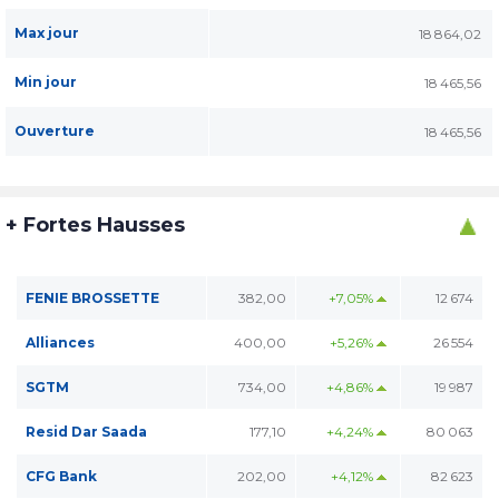
Max jour
18 864,02
Min jour
18 465,56
Ouverture
18 465,56
+ Fortes Hausses
FENIE BROSSETTE
382,00
+7,05%
12 674
Alliances
400,00
+5,26%
26 554
SGTM
734,00
+4,86%
19 987
Resid Dar Saada
177,10
+4,24%
80 063
CFG Bank
202,00
+4,12%
82 623