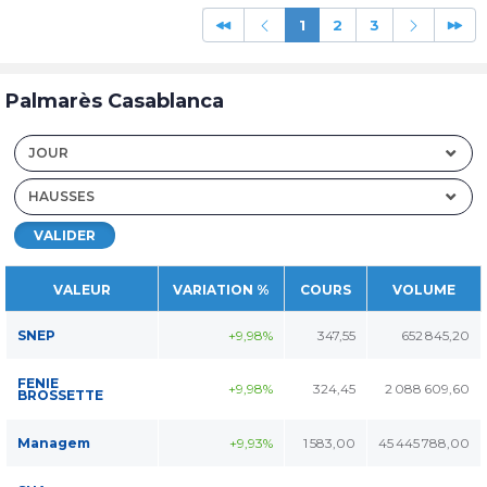
1
2
3
Palmarès Casablanca
JOUR
HAUSSES
VALIDER
VALEUR
VARIATION %
COURS
VOLUME
SNEP
+9,98%
347,55
652 845,20
FENIE
+9,98%
324,45
2 088 609,60
BROSSETTE
Managem
+9,93%
1 583,00
45 445 788,00