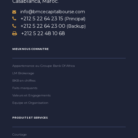
Casablanca, Maroc.
info@bmcecapitalbourse.com
+212 5 22 64 23 15
(Principal)
+212 5 22 64 23 00
(Backup)
+212 5 22 48 10 68
MIEUX NOUS CONNAITRE
Appartenance au Groupe Bank Of Africa
LM Brokerage
BKB en chiffres
Faits marquants
Valeurs et Engagements
Equipe et Organisation
PRODUITS ET SERVICES
Courtage