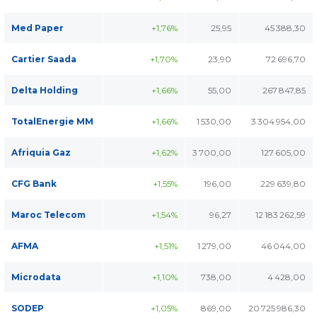
Med Paper
+1,76%
25,95
45 388,30
Cartier Saada
+1,70%
23,90
72 696,70
Delta Holding
+1,66%
55,00
267 847,85
TotalEnergie MM
+1,66%
1 530,00
3 304 954,00
Afriquia Gaz
+1,62%
3 700,00
127 605,00
CFG Bank
+1,55%
196,00
229 639,80
Maroc Telecom
+1,54%
96,27
12 183 262,59
AFMA
+1,51%
1 279,00
46 044,00
Microdata
+1,10%
738,00
4 428,00
SODEP
+1,05%
869,00
20 725 986,30