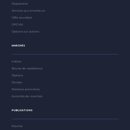
Dépositaire
Services aux émetteurs
Offre bundled
OPCVM
Options sur actions
MARCHÉS
Indices
Bourse de casablanca
Options
Devises
Matières premières
Autorités de marchés
PUBLICATIONS
Marché