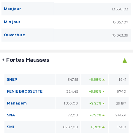
Max jour
18 330,03
Min jour
18 057,07
Ouverture
18 063,39
+ Fortes Hausses
SNEP
347,55
+9,98%
1 941
FENIE BROSSETTE
324,45
+9,98%
6 740
Managem
1 583,00
+9,93%
29 197
SNA
72,00
+7,93%
24 831
SMI
6 787,00
+6,88%
1 500