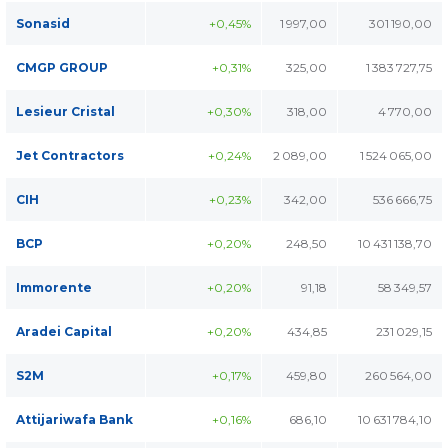
Sonasid
+0,45%
1 997,00
301 190,00
CMGP GROUP
+0,31%
325,00
1 383 727,75
Lesieur Cristal
+0,30%
318,00
4 770,00
Jet Contractors
+0,24%
2 089,00
1 524 065,00
CIH
+0,23%
342,00
536 666,75
BCP
+0,20%
248,50
10 431 138,70
Immorente
+0,20%
91,18
58 349,57
Aradei Capital
+0,20%
434,85
231 029,15
S2M
+0,17%
459,80
260 564,00
Attijariwafa Bank
+0,16%
686,10
10 631 784,10