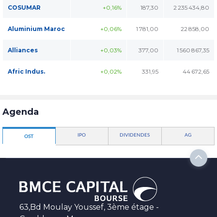
COSUMAR
+0,16%
187,30
2 235 434,80
Aluminium Maroc
+0,06%
1 781,00
22 858,00
Alliances
+0,03%
377,00
1 560 867,35
Afric Indus.
+0,02%
331,95
44 672,65
Agenda
IPO
DIVIDENDES
AG
OST
63,Bd Moulay Youssef, 3ème étage -