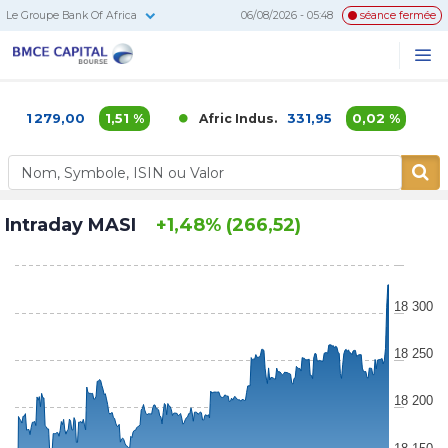
Le Groupe Bank Of Africa
06/08/2026 - 05:48
séance fermée
BMCE
Me
Recherc
Capital
Bourse
1 279,00
1,51 %
331,95
0,02 %
Afric Indus.
Af
Intraday MASI
+1,48% (266,52)
18 300
18 250
18 200