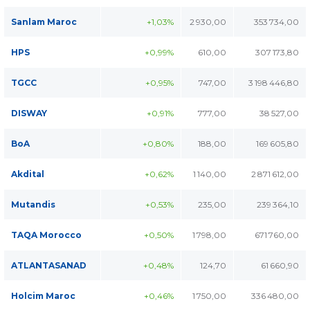
Sanlam Maroc
+1,03%
2 930,00
353 734,00
HPS
+0,99%
610,00
307 173,80
TGCC
+0,95%
747,00
3 198 446,80
DISWAY
+0,91%
777,00
38 527,00
BoA
+0,80%
188,00
169 605,80
Akdital
+0,62%
1 140,00
2 871 612,00
Mutandis
+0,53%
235,00
239 364,10
TAQA Morocco
+0,50%
1 798,00
671 760,00
ATLANTASANAD
+0,48%
124,70
61 660,90
Holcim Maroc
+0,46%
1 750,00
336 480,00