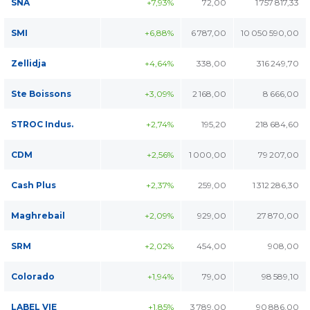
SNA
+7,93%
72,00
1 757 817,33
SMI
+6,88%
6 787,00
10 050 590,00
Zellidja
+4,64%
338,00
316 249,70
Ste Boissons
+3,09%
2 168,00
8 666,00
STROC Indus.
+2,74%
195,20
218 684,60
CDM
+2,56%
1 000,00
79 207,00
Cash Plus
+2,37%
259,00
1 312 286,30
Maghrebail
+2,09%
929,00
27 870,00
SRM
+2,02%
454,00
908,00
Colorado
+1,94%
79,00
98 589,10
LABEL VIE
+1,85%
3 789,00
90 886,00