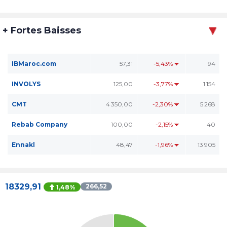
+ Fortes Baisses
IBMaroc.com
57,31
-5,43%
94
INVOLYS
125,00
-3,77%
1 154
CMT
4 350,00
-2,30%
5 268
Rebab Company
100,00
-2,15%
40
Ennakl
48,47
-1,96%
13 905
18329,91
266,52
1,48%