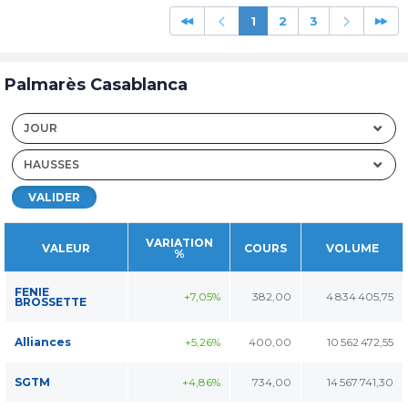
1
2
3
Palmarès Casablanca
JOUR
HAUSSES
VALIDER
VARIATION
VALEUR
COURS
VOLUME
%
FENIE
+7,05%
382,00
4 834 405,75
BROSSETTE
Alliances
+5,26%
400,00
10 562 472,55
SGTM
+4,86%
734,00
14 567 741,30