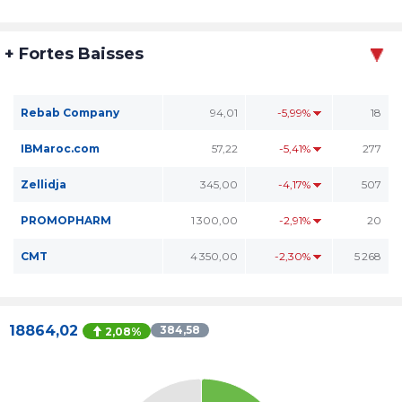
+ Fortes Baisses
Rebab Company
94,01
-5,99%
18
IBMaroc.com
57,22
-5,41%
277
Zellidja
345,00
-4,17%
507
PROMOPHARM
1 300,00
-2,91%
20
CMT
4 350,00
-2,30%
5 268
18864,02
384,58
2,08%