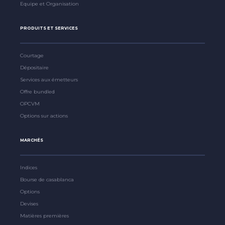
Equipe et Organisation
PRODUITS ET SERVICES
Courtage
Dépositaire
Services aux émetteurs
Offre bundled
OPCVM
Options sur actions
MARCHÉS
Indices
Bourse de casablanca
Options
Devises
Matières premières