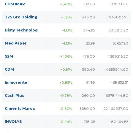
COSUMAR
+1,40%
188,60
5 178 318,55
T2S Gro Holding
+1,25%
243,00
11 943 803,75
Disty Technolog
+1,13%
344,95
3 315 813,20
Med Paper
+1,13%
25,99
65 657,90
S2M
+1,06%
476,00
1 286 216,20
CDM
+0,91%
990,40
4 895 544,00
Immorente
+0,85%
91,89
468 632,31
Cash Plus
+0,78%
260,00
6 578 444,80
Ciments Maroc
+0,60%
1 680,00
22 460 937,00
INVOLYS
+0,44%
138,05
82 464,85