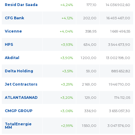
Resid Dar Saada
+4,24%
177,10
14 036 902,60
CFG Bank
+4,12%
202,00
16 493 467,00
Vicenne
+4,04%
358,95
1 669 496,55
HPS
+3,93%
634,00
3 544 673,90
Akdital
+3,90%
1 200,00
13 002 198,00
Delta Holding
+3,51%
59,00
885 652,82
Jet Contractors
+3,29%
2 169,00
1 946 710,00
ATLANTASANAD
+3,20%
129,00
174 112,05
CMGP GROUP
+3,06%
336,90
3 655 057,30
TotalEnergie
+2,99%
1 550,00
3 047 576,00
MM