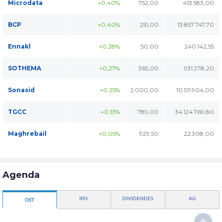
Microdata
+0,40%
752,00
413 583,00
BCP
+0,40%
251,00
13 857 747,70
Ennakl
+0,28%
50,00
240 142,55
SOTHEMA
+0,27%
365,00
931 278,20
Sonasid
+0,25%
2 000,00
10 511 904,00
TGCC
+0,13%
789,00
34 124 769,80
Maghrebail
+0,05%
929,50
22 308,00
Agenda
IPO
DIVIDENDES
AG
OST