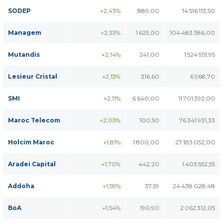
SODEP
+2,43%
889,00
14 516 113,50
Managem
+2,33%
1 625,00
104 483 386,00
Mutandis
+2,14%
241,00
1 524 951,95
Lesieur Cristal
+2,13%
316,60
6 968,70
SMI
+2,11%
6 640,00
11 701 392,00
Maroc Telecom
+2,03%
100,50
76 341 931,33
Holcim Maroc
+1,81%
1 800,00
27 183 052,00
Aradei Capital
+1,70%
442,20
1 403 552,55
Addoha
+1,59%
37,59
24 438 028,48
BoA
+1,54%
190,90
2 062 312,05