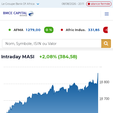
Le Groupe Bank Of Africa
08/08/2026 - 20:11
séance fermée
BMCE
Me
Recherc
Capital
Bourse
1 279,00
0 %
331,85
-0,02 %
AFMA
Afric Indus.
Intraday MASI
+2,08% (384,58)
18 800
18 700