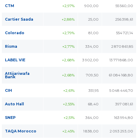
CTM
+2,97%
900,00
55 560,00
Cartier Saada
+2,88%
25,00
256 398,61
Colorado
+2,79%
81,00
554 721,14
Risma
+2,77%
334,00
2 870 861,85
LABEL VIE
+2,68%
3 902,00
13 771 868,00
Attijariwafa
+2,68%
709,50
61 084 168,80
Bank
CIH
+2,61%
351,95
5 048 446,70
Auto Hall
+2,55%
68,40
397 081,61
SNEP
+2,51%
364,00
163 994,80
TAQA Morocco
+2,45%
1 838,00
2 093 293,00