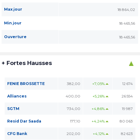
Max jour
18 864,02
Min jour
18 465,56
Ouverture
18 465,56
+ Fortes Hausses
FENIE BROSSETTE
382,00
+7,05%
12 674
Alliances
400,00
+5,26%
26 554
SGTM
734,00
+4,86%
19 987
Resid Dar Saada
177,10
+4,24%
80 063
CFG Bank
202,00
+4,12%
82 623