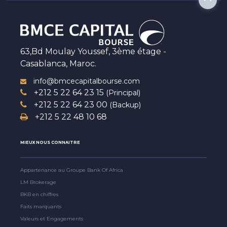
63,Bd Moulay Youssef, 3ème étage -
Casablanca, Maroc.
info@bmcecapitalbourse.com
+212 5 22 64 23 15
(Principal)
+212 5 22 64 23 00
(Backup)
+212 5 22 48 10 68
MIEUX NOUS CONNAITRE
Appartenance au Groupe Bank Of Africa
LM Brokerage
BKB en chiffres
Faits marquants
Valeurs et Engagements