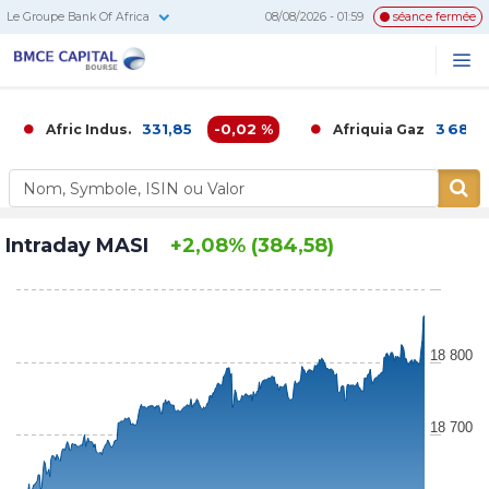
Le Groupe Bank Of Africa
08/08/2026 - 01:59
séance fermée
BMCE
Me
Recherc
Capital
Bourse
331,85
-0,02 %
3 680,00
Afric Indus.
Afriquia Gaz
Intraday MASI
+2,08% (384,58)
18 800
18 700