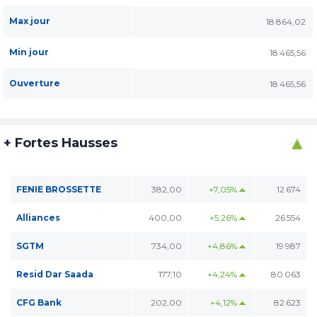
Max jour
18 864,02
Min jour
18 465,56
Ouverture
18 465,56
+ Fortes Hausses
FENIE BROSSETTE
382,00
+7,05%
12 674
Alliances
400,00
+5,26%
26 554
SGTM
734,00
+4,86%
19 987
Resid Dar Saada
177,10
+4,24%
80 063
CFG Bank
202,00
+4,12%
82 623