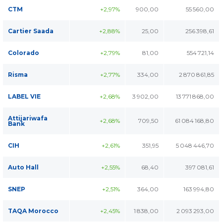
CTM
+2,97%
900,00
55 560,00
Cartier Saada
+2,88%
25,00
256 398,61
Colorado
+2,79%
81,00
554 721,14
Risma
+2,77%
334,00
2 870 861,85
LABEL VIE
+2,68%
3 902,00
13 771 868,00
Attijariwafa
+2,68%
709,50
61 084 168,80
Bank
CIH
+2,61%
351,95
5 048 446,70
Auto Hall
+2,55%
68,40
397 081,61
SNEP
+2,51%
364,00
163 994,80
TAQA Morocco
+2,45%
1 838,00
2 093 293,00