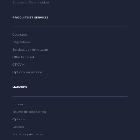
Equipe et Organisation
PRODUITS ET SERVICES
Courtage
Dépositaire
Services aux émetteurs
Offre bundled
OPCVM
Options sur actions
MARCHÉS
Indices
Bourse de casablanca
Options
Devises
Matières premières