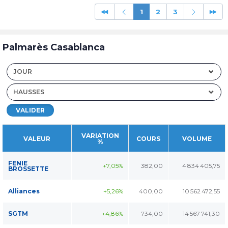
1
2
3
Palmarès Casablanca
JOUR
HAUSSES
VALIDER
VARIATION
VALEUR
COURS
VOLUME
%
FENIE
+7,05%
382,00
4 834 405,75
BROSSETTE
Alliances
+5,26%
400,00
10 562 472,55
SGTM
+4,86%
734,00
14 567 741,30