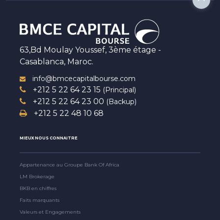
63,Bd Moulay Youssef, 3ème étage -
Casablanca, Maroc.
info@bmcecapitalbourse.com
+212 5 22 64 23 15
(Principal)
+212 5 22 64 23 00
(Backup)
+212 5 22 48 10 68
MIEUX NOUS CONNAITRE
Appartenance au Groupe Bank Of Africa
LM Brokerage
BKB en chiffres
Faits marquants
Valeurs et Engagements