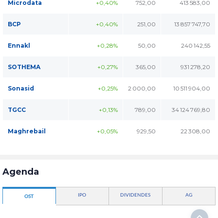
Microdata
+0,40%
752,00
413 583,00
BCP
+0,40%
251,00
13 857 747,70
Ennakl
+0,28%
50,00
240 142,55
SOTHEMA
+0,27%
365,00
931 278,20
Sonasid
+0,25%
2 000,00
10 511 904,00
TGCC
+0,13%
789,00
34 124 769,80
Maghrebail
+0,05%
929,50
22 308,00
Agenda
IPO
DIVIDENDES
AG
OST