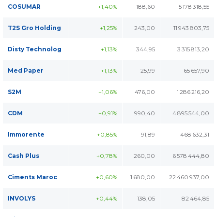
COSUMAR
+1,40%
188,60
5 178 318,55
T2S Gro Holding
+1,25%
243,00
11 943 803,75
Disty Technolog
+1,13%
344,95
3 315 813,20
Med Paper
+1,13%
25,99
65 657,90
S2M
+1,06%
476,00
1 286 216,20
CDM
+0,91%
990,40
4 895 544,00
Immorente
+0,85%
91,89
468 632,31
Cash Plus
+0,78%
260,00
6 578 444,80
Ciments Maroc
+0,60%
1 680,00
22 460 937,00
INVOLYS
+0,44%
138,05
82 464,85