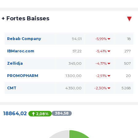
+ Fortes Baisses
Rebab Company
94,01
-5,99%
18
IBMaroc.com
57,22
-5,41%
277
Zellidja
345,00
-4,17%
507
PROMOPHARM
1 300,00
-2,91%
20
CMT
4 350,00
-2,30%
5 268
18864,02
384,58
2,08%