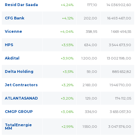
Resid Dar Saada
+4,24%
177,10
14 036 902,60
CFG Bank
+4,12%
202,00
16 493 467,00
Vicenne
+4,04%
358,95
1 669 496,55
HPS
+3,93%
634,00
3 544 673,90
Akdital
+3,90%
1 200,00
13 002 198,00
Delta Holding
+3,51%
59,00
885 652,82
Jet Contractors
+3,29%
2 169,00
1 946 710,00
ATLANTASANAD
+3,20%
129,00
174 112,05
CMGP GROUP
+3,06%
336,90
3 655 057,30
TotalEnergie
+2,99%
1 550,00
3 047 576,00
MM