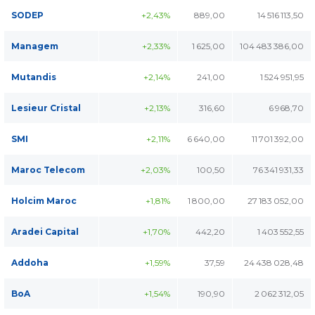
SODEP
+2,43%
889,00
14 516 113,50
Managem
+2,33%
1 625,00
104 483 386,00
Mutandis
+2,14%
241,00
1 524 951,95
Lesieur Cristal
+2,13%
316,60
6 968,70
SMI
+2,11%
6 640,00
11 701 392,00
Maroc Telecom
+2,03%
100,50
76 341 931,33
Holcim Maroc
+1,81%
1 800,00
27 183 052,00
Aradei Capital
+1,70%
442,20
1 403 552,55
Addoha
+1,59%
37,59
24 438 028,48
BoA
+1,54%
190,90
2 062 312,05