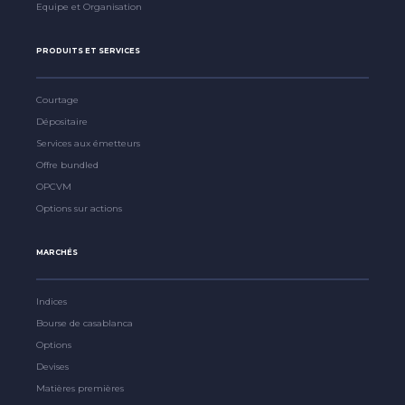
Equipe et Organisation
PRODUITS ET SERVICES
Courtage
Dépositaire
Services aux émetteurs
Offre bundled
OPCVM
Options sur actions
MARCHÉS
Indices
Bourse de casablanca
Options
Devises
Matières premières