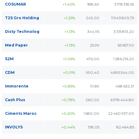
COSUMAR
+1,40%
188,60
5 178 318,55
T2S Gro Holding
+1,25%
243,00
11 943 803,75
Disty Technolog
+1,13%
344,95
3 315 813,20
Med Paper
+1,13%
25,99
65 657,90
S2M
+1,06%
476,00
1 286 216,20
CDM
+0,91%
990,40
4 895 544,00
Immorente
+0,85%
91,89
468 632,31
Cash Plus
+0,78%
260,00
6 578 444,80
Ciments Maroc
+0,60%
1 680,00
22 460 937,00
INVOLYS
+0,44%
138,05
82 464,85