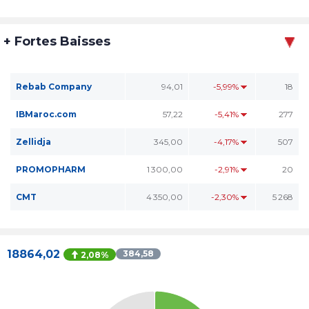
+ Fortes Baisses
Rebab Company
94,01
-5,99%
18
IBMaroc.com
57,22
-5,41%
277
Zellidja
345,00
-4,17%
507
PROMOPHARM
1 300,00
-2,91%
20
CMT
4 350,00
-2,30%
5 268
18864,02
384,58
2,08%