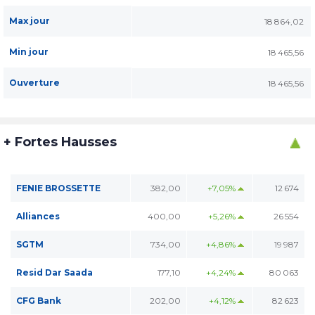
Max jour
18 864,02
Min jour
18 465,56
Ouverture
18 465,56
+ Fortes Hausses
FENIE BROSSETTE
382,00
+7,05%
12 674
Alliances
400,00
+5,26%
26 554
SGTM
734,00
+4,86%
19 987
Resid Dar Saada
177,10
+4,24%
80 063
CFG Bank
202,00
+4,12%
82 623