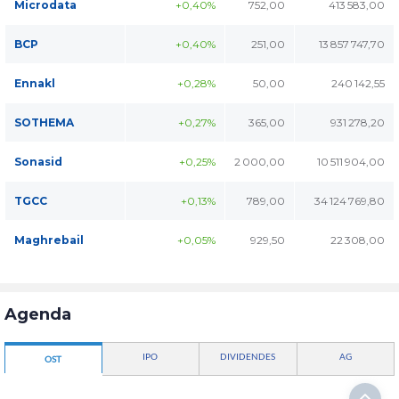
Microdata
+0,40%
752,00
413 583,00
BCP
+0,40%
251,00
13 857 747,70
Ennakl
+0,28%
50,00
240 142,55
SOTHEMA
+0,27%
365,00
931 278,20
Sonasid
+0,25%
2 000,00
10 511 904,00
TGCC
+0,13%
789,00
34 124 769,80
Maghrebail
+0,05%
929,50
22 308,00
Agenda
IPO
DIVIDENDES
AG
OST