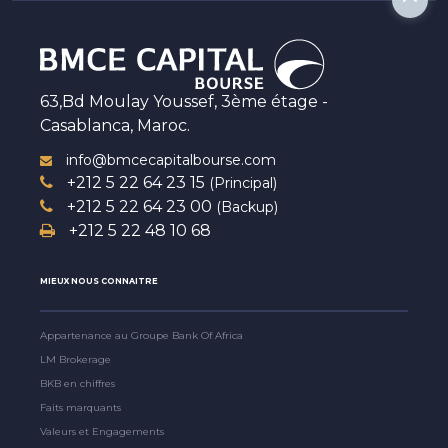
63,Bd Moulay Youssef, 3ème étage -
Casablanca, Maroc.
info@bmcecapitalbourse.com
+212 5 22 64 23 15
(Principal)
+212 5 22 64 23 00
(Backup)
+212 5 22 48 10 68
MIEUX NOUS CONNAITRE
Appartenance au Groupe Bank Of Africa
LM Brokerage
BKB en chiffres
Faits marquants
Valeurs et Engagements