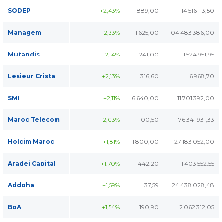
SODEP
+2,43%
889,00
14 516 113,50
Managem
+2,33%
1 625,00
104 483 386,00
Mutandis
+2,14%
241,00
1 524 951,95
Lesieur Cristal
+2,13%
316,60
6 968,70
SMI
+2,11%
6 640,00
11 701 392,00
Maroc Telecom
+2,03%
100,50
76 341 931,33
Holcim Maroc
+1,81%
1 800,00
27 183 052,00
Aradei Capital
+1,70%
442,20
1 403 552,55
Addoha
+1,59%
37,59
24 438 028,48
BoA
+1,54%
190,90
2 062 312,05