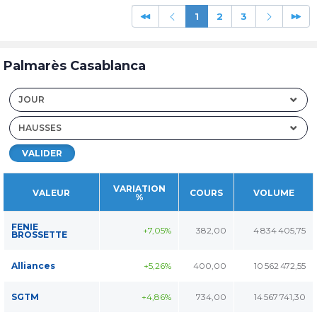
1
2
3
Palmarès Casablanca
JOUR
HAUSSES
VALIDER
VARIATION
VALEUR
COURS
VOLUME
%
FENIE
+7,05%
382,00
4 834 405,75
BROSSETTE
Alliances
+5,26%
400,00
10 562 472,55
SGTM
+4,86%
734,00
14 567 741,30