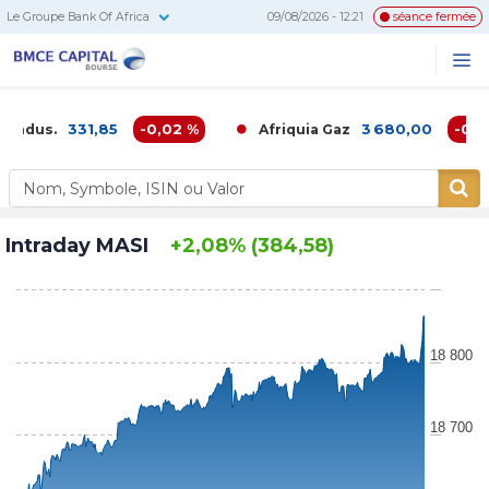
Le Groupe Bank Of Africa
09/08/2026 - 12:21
séance fermée
BMCE
Me
Recherc
Capital
Bourse
331,85
-0,02 %
3 680,00
-0,16 %
us.
Afriquia Gaz
Intraday MASI
+2,08% (384,58)
18 800
18 700