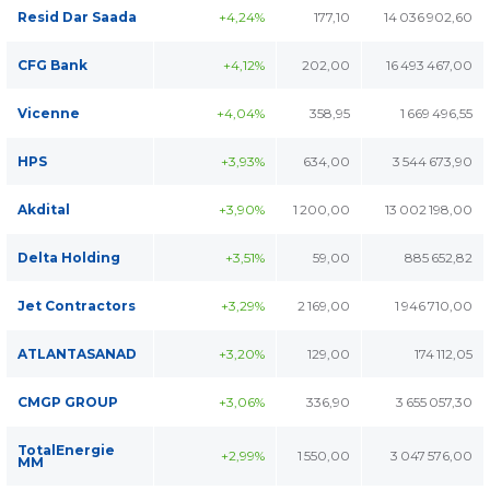
Resid Dar Saada
+4,24%
177,10
14 036 902,60
CFG Bank
+4,12%
202,00
16 493 467,00
Vicenne
+4,04%
358,95
1 669 496,55
HPS
+3,93%
634,00
3 544 673,90
Akdital
+3,90%
1 200,00
13 002 198,00
Delta Holding
+3,51%
59,00
885 652,82
Jet Contractors
+3,29%
2 169,00
1 946 710,00
ATLANTASANAD
+3,20%
129,00
174 112,05
CMGP GROUP
+3,06%
336,90
3 655 057,30
TotalEnergie
+2,99%
1 550,00
3 047 576,00
MM