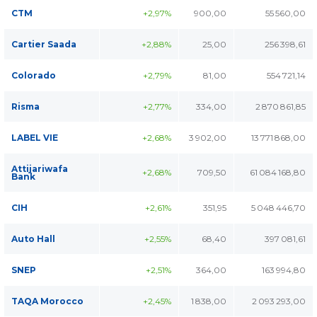
CTM
+2,97%
900,00
55 560,00
Cartier Saada
+2,88%
25,00
256 398,61
Colorado
+2,79%
81,00
554 721,14
Risma
+2,77%
334,00
2 870 861,85
LABEL VIE
+2,68%
3 902,00
13 771 868,00
Attijariwafa
+2,68%
709,50
61 084 168,80
Bank
CIH
+2,61%
351,95
5 048 446,70
Auto Hall
+2,55%
68,40
397 081,61
SNEP
+2,51%
364,00
163 994,80
TAQA Morocco
+2,45%
1 838,00
2 093 293,00