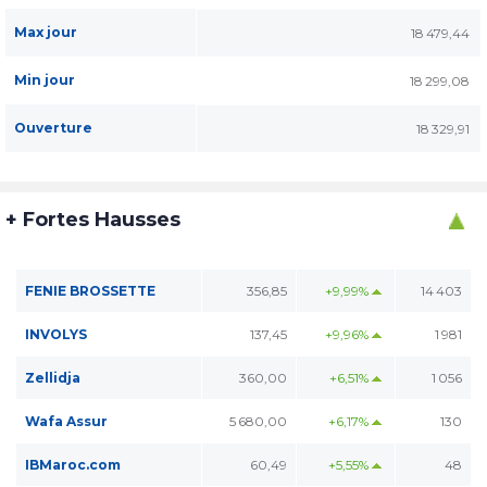
Max jour
18 479,44
Min jour
18 299,08
Ouverture
18 329,91
+ Fortes Hausses
FENIE BROSSETTE
356,85
+9,99%
14 403
INVOLYS
137,45
+9,96%
1 981
Zellidja
360,00
+6,51%
1 056
Wafa Assur
5 680,00
+6,17%
130
IBMaroc.com
60,49
+5,55%
48