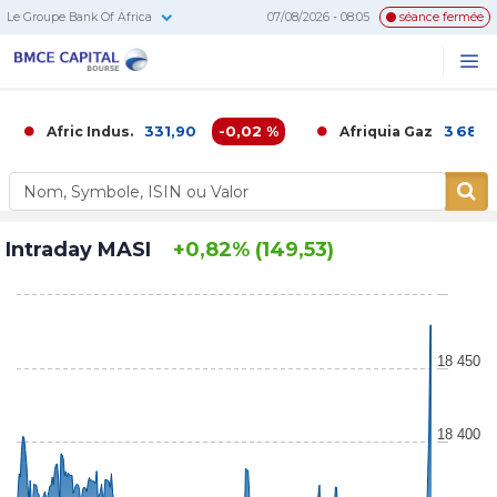
Le Groupe Bank Of Africa
07/08/2026 - 08:05
séance fermée
BMCE
Me
Recherc
Capital
Bourse
331,90
-0,02 %
3 686,00
Afric Indus.
Afriquia Gaz
Intraday MASI
+0,82% (149,53)
18 450
18 400