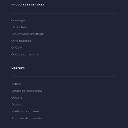
PRODUITS ET SERVICES
Courtage
Dépositaire
Services aux émetteurs
Offre bundled
OPCVM
Options sur actions
MARCHÉS
Indices
Bourse de casablanca
Options
Devises
Matières premières
Autorités de marchés