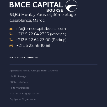
63,Bd Moulay Youssef, 3ème étage -
Casablanca, Maroc.
info@bmcecapitalbourse.com
+212 5 22 64 23 15
(Principal)
+212 5 22 64 23 00
(Backup)
+212 5 22 48 10 68
MIEUX NOUS CONNAITRE
Appartenance au Groupe Bank Of Africa
LM Brokerage
BKB en chiffres
Faits marquants
Valeurs et Engagements
Equipe et Organisation