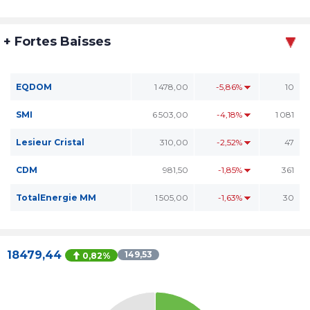
+ Fortes Baisses
EQDOM
1 478,00
-5,86%
10
SMI
6 503,00
-4,18%
1 081
Lesieur Cristal
310,00
-2,52%
47
CDM
981,50
-1,85%
361
TotalEnergie MM
1 505,00
-1,63%
30
18479,44
149,53
0,82%