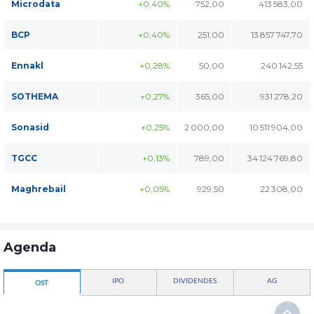
Microdata
+0,40%
752,00
413 583,00
BCP
+0,40%
251,00
13 857 747,70
Ennakl
+0,28%
50,00
240 142,55
SOTHEMA
+0,27%
365,00
931 278,20
Sonasid
+0,25%
2 000,00
10 511 904,00
TGCC
+0,13%
789,00
34 124 769,80
Maghrebail
+0,05%
929,50
22 308,00
Agenda
IPO
DIVIDENDES
AG
OST