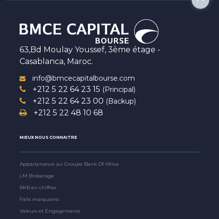
63,Bd Moulay Youssef, 3ème étage -
Casablanca, Maroc.
info@bmcecapitalbourse.com
+212 5 22 64 23 15
(Principal)
+212 5 22 64 23 00
(Backup)
+212 5 22 48 10 68
MIEUX NOUS CONNAITRE
Appartenance au Groupe Bank Of Africa
LM Brokerage
BKB en chiffres
Faits marquants
Valeurs et Engagements