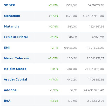
SODEP
+2,43%
889,00
14 516 113,50
Managem
+2,33%
1 625,00
104 483 386,00
Mutandis
+2,14%
241,00
1 524 951,95
Lesieur Cristal
+2,13%
316,60
6 968,70
SMI
+2,11%
6 640,00
11 701 392,00
Maroc Telecom
+2,03%
100,50
76 341 931,33
Holcim Maroc
+1,81%
1 800,00
27 183 052,00
Aradei Capital
+1,70%
442,20
1 403 552,55
Addoha
+1,59%
37,59
24 438 028,48
BoA
+1,54%
190,90
2 062 312,05