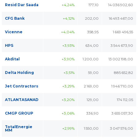
Resid Dar Saada
+4,24%
177,10
14 036 902,60
CFG Bank
+4,12%
202,00
16 493 467,00
Vicenne
+4,04%
358,95
1 669 496,55
HPS
+3,93%
634,00
3 544 673,90
Akdital
+3,90%
1 200,00
13 002 198,00
Delta Holding
+3,51%
59,00
885 652,82
Jet Contractors
+3,29%
2 169,00
1 946 710,00
ATLANTASANAD
+3,20%
129,00
174 112,05
CMGP GROUP
+3,06%
336,90
3 655 057,30
TotalEnergie
+2,99%
1 550,00
3 047 576,00
MM