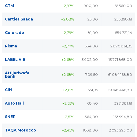
CTM
+2,97%
900,00
55 560,00
Cartier Saada
+2,88%
25,00
256 398,61
Colorado
+2,79%
81,00
554 721,14
Risma
+2,77%
334,00
2 870 861,85
LABEL VIE
+2,68%
3 902,00
13 771 868,00
Attijariwafa
+2,68%
709,50
61 084 168,80
Bank
CIH
+2,61%
351,95
5 048 446,70
Auto Hall
+2,55%
68,40
397 081,61
SNEP
+2,51%
364,00
163 994,80
TAQA Morocco
+2,45%
1 838,00
2 093 293,00