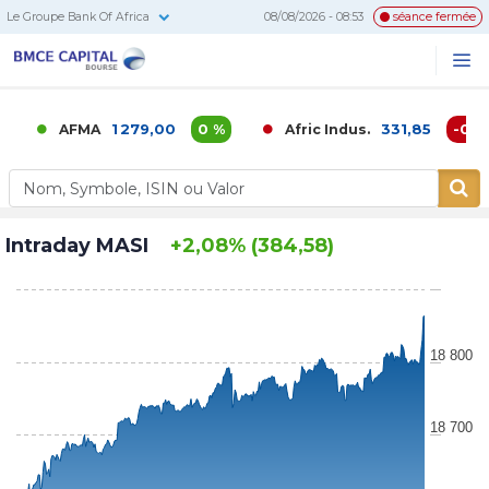
Le Groupe Bank Of Africa
08/08/2026 - 08:53
séance fermée
BMCE
Me
Recherc
Capital
Bourse
1 279,00
0 %
331,85
-0,02 %
AFMA
Afric Indus.
Intraday MASI
+2,08% (384,58)
18 800
18 700