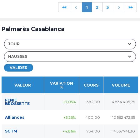
1
2
3
Palmarès Casablanca
JOUR
HAUSSES
VALIDER
VARIATION
VALEUR
COURS
VOLUME
%
FENIE
+7,05%
382,00
4 834 405,75
BROSSETTE
Alliances
+5,26%
400,00
10 562 472,55
SGTM
+4,86%
734,00
14 567 741,30