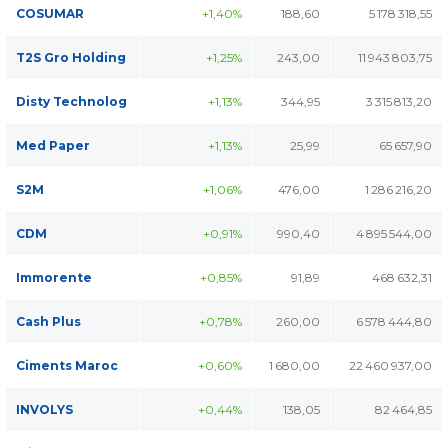
COSUMAR
+1,40%
188,60
5 178 318,55
T2S Gro Holding
+1,25%
243,00
11 943 803,75
Disty Technolog
+1,13%
344,95
3 315 813,20
Med Paper
+1,13%
25,99
65 657,90
S2M
+1,06%
476,00
1 286 216,20
CDM
+0,91%
990,40
4 895 544,00
Immorente
+0,85%
91,89
468 632,31
Cash Plus
+0,78%
260,00
6 578 444,80
Ciments Maroc
+0,60%
1 680,00
22 460 937,00
INVOLYS
+0,44%
138,05
82 464,85