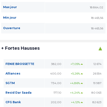
Max jour
18 864,02
Min jour
18 465,56
Ouverture
18 465,56
+ Fortes Hausses
FENIE BROSSETTE
382,00
+7,05%
12 674
Alliances
400,00
+5,26%
26 554
SGTM
734,00
+4,86%
19 987
Resid Dar Saada
177,10
+4,24%
80 063
CFG Bank
202,00
+4,12%
82 623