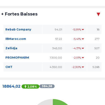
+ Fortes Baisses
Rebab Company
94,01
-5,99%
18
IBMaroc.com
57,22
-5,41%
277
Zellidja
345,00
-4,17%
507
PROMOPHARM
1 300,00
-2,91%
20
CMT
4 350,00
-2,30%
5 268
18864,02
384,58
2,08%