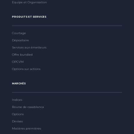
Equipe et Organisation
PRODUITS ET SERVICES
Courtage
Dépositaire
Services aux émetteurs
Offre bundled
OPCVM
Options sur actions
MARCHÉS
Indices
Bourse de casablanca
Options
Devises
Matières premières